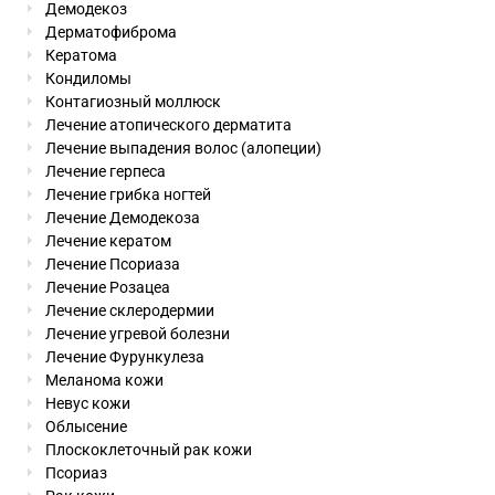
Демодекоз
Дерматофиброма
Кератома
Кондиломы
Контагиозный моллюск
Лечение атопического дерматита
Лечение выпадения волос (алопеции)
Лечение герпеса
Лечение грибка ногтей
Лечение Демодекоза
Лечение кератом
Лечение Псориаза
Лечение Розацеа
Лечение склеродермии
Лечение угревой болезни
Лечение Фурункулеза
Меланома кожи
Невус кожи
Облысение
Плоскоклеточный рак кожи
Псориаз