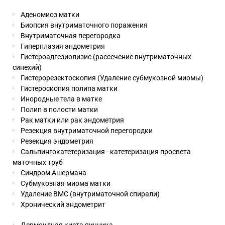
Аденомиоз матки
Биопсия внутриматочного поражения
Внутриматочная перегородка
Гиперплазия эндометрия
Гистероадгезиолизис (рассечение внутриматочных
синехий)
Гистерорезектоскопия (Удаление субмукозной миомы)
Гистероскопия полипа матки
Инородные тела в матке
Полип в полости матки
Рак матки или рак эндометрия
Резекция внутриматочной перегородки
Резекция эндометрия
Сальпингокатетеризация - катетеризация просвета
маточных труб
Синдром Ашермана
Субмукозная миома матки
Удаление ВМС (внутриматочной спирали)
Хронический эндометрит