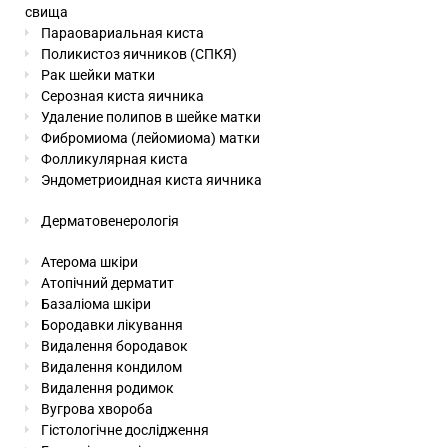
свища
Параовариальная киста
Поликистоз яичников (СПКЯ)
Рак шейки матки
Серозная киста яичника
Удаление полипов в шейке матки
Фибромиома (лейомиома) матки
Фолликулярная киста
Эндометриоидная киста яичника
Дерматовенерологія
Атерома шкіри
Атопічний дерматит
Базаліома шкіри
Бородавки лікування
Видалення бородавок
Видалення кондилом
Видалення родимок
Вугрова хвороба
Гістологічне дослідження