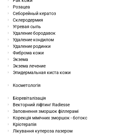
Рак кожи
Розацеа
Себорейный кератоз
Склеродермия
Угревая сыпь
Удаление бородавок
Удаление кондилом
Удаление родинки
Фиброма кожи
Экзема
Экзема лечение
Эпидермальная киста кожи
Косметологія
Біоревіталізація
Векторний ліфтинг Radiesse
Заповнення зморшок філлерамі
Корекція мімічних зморшок - ботокс
Кріотерапія
Лікування купероза лазером