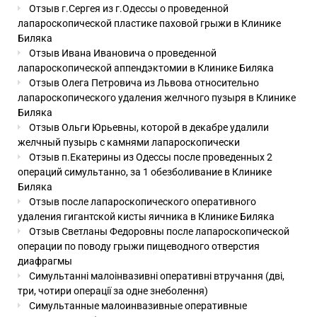
Отзыв г.Сергея из г.Одессы о проведенной
лапароскопической пластике паховой грыжи в Клинике
Биляка
Отзыв Ивана Ивановича о проведенной
лапароскопической аппендэктомии в Клинике Биляка
Отзыв Олега Петровича из Львова относительно
лапароскопического удаления желчного пузыря в Клинике
Биляка
Отзыв Ольги Юрьевны, которой в декабре удалили
желчный пузырь с камнями лапароскопически
Отзыв п.Екатерины из Одессы после проведенных 2
операций симультанно, за 1 обезболивание в Клинике
Биляка
Отзыв после лапароскопического оперативного
удаления гигантской кисты яичника в Клинике Биляка
Отзыв Светланы Федоровны после лапароскопической
операции по поводу грыжи пищеводного отверстия
диафрагмы
Симультанні малоінвазивні оперативні втручання (дві,
три, чотири операції за одне знеболення)
Симультанные малоинвазивные оперативные