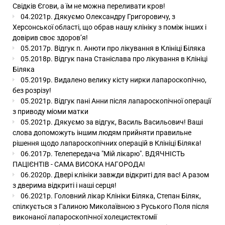
Свідків Єгови, а їм не можна переливати кров!
04.2021р. Дякуємо Олександру Григоровичу, з
Херсонської області, що обрав нашу клініку з поміж інших і
довірив своє здоров’я!
05.2017р. Відгук п. Анюти про лікування в Клініці Біляка
05.2018р. Відгук пана Станіслава про лікування в Клініці
Біляка
05.2019р. Видалено велику кісту нирки лапароскопічно,
без розрізу!
05.2021р. Відгук пані Анни після лапароскопічної операції
з приводу міоми матки
05.2021р. Дякуємо за відгук, Василь Васильович! Ваші
слова допоможуть іншим людям прийняти правильне
рішення щодо лапароскопічних операцій в Клініці Біляка!
06.2017р. Телепередача "Мій лікарю". ВДЯЧНІСТЬ
ПАЦІЄНТІВ - САМА ВИСОКА НАГОРОДА!
06.2020р. Двері клініки завжди відкриті для вас! А разом
з дверима відкриті і наші серця!
06.2021р. Головний лікар Клініки Біляка, Степан Біляк,
спілкується з Галиною Миколаївною з Руського Поля після
виконаної лапароскопічної холецистектомії