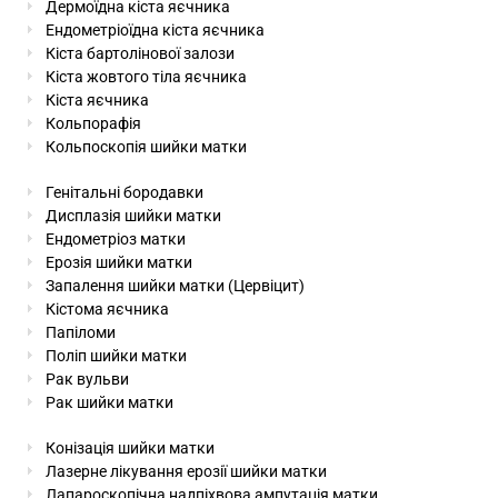
Дермоїдна кіста яєчника
Ендометріоїдна кіста яєчника
Кіста бартолінової залози
Кіста жовтого тіла яєчника
Кіста яєчника
Кольпорафія
Кольпоскопія шийки матки
Генітальні бородавки
Дисплазія шийки матки
Ендометріоз матки
Ерозія шийки матки
Запалення шийки матки (Цервіцит)
Кістома яєчника
Папіломи
Поліп шийки матки
Рак вульви
Рак шийки матки
Конізація шийки матки
Лазерне лікування ерозії шийки матки
Лапароскопічна надпіхвова ампутація матки