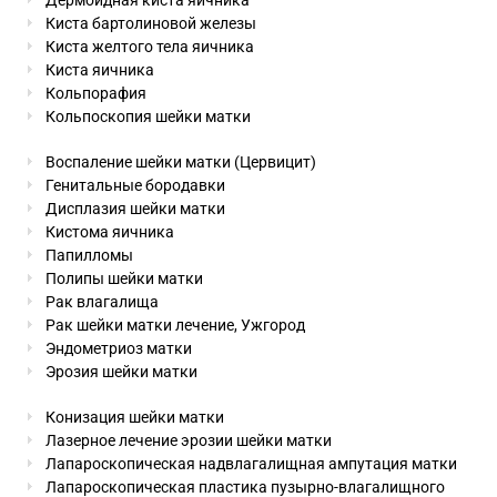
Дермоидная киста яичника
Киста бартолиновой железы
Киста желтого тела яичника
Киста яичника
Кольпорафия
Кольпоскопия шейки матки
Воспаление шейки матки (Цервицит)
Генитальные бородавки
Дисплазия шейки матки
Кистома яичника
Папилломы
Полипы шейки матки
Рак влагалища
Рак шейки матки лечение, Ужгород
Эндометриоз матки
Эрозия шейки матки
Конизация шейки матки
Лазерное лечение эрозии шейки матки
Лапароскопическая надвлагалищная ампутация матки
Лапароскопическая пластика пузырно-влагалищного