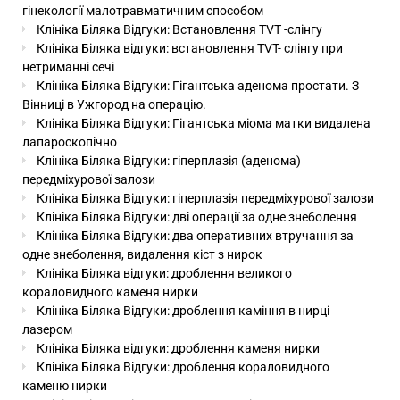
гінекології малотравматичним способом
Клініка Біляка Відгуки: Встановлення TVT -слінгу
Клініка Біляка відгуки: встановлення TVT- слінгу при
нетриманні сечі
Клініка Біляка Відгуки: Гігантська аденома простати. З
Вінниці в Ужгород на операцію.
Клініка Біляка Відгуки: Гігантська міома матки видалена
лапароскопічно
Клініка Біляка Відгуки: гіперплазія (аденома)
передміхурової залози
Клініка Біляка Відгуки: гіперплазія передміхурової залози
Клініка Біляка Відгуки: дві операції за одне знеболення
Клініка Біляка Відгуки: два оперативних втручання за
одне знеболення, видалення кіст з нирок
Клініка Біляка відгуки: дроблення великого
кораловидного каменя нирки
Клініка Біляка Відгуки: дроблення каміння в нирці
лазером
Клініка Біляка відгуки: дроблення каменя нирки
Клініка Біляка Відгуки: дроблення кораловидного
каменю нирки