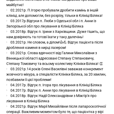
майбутнє!
02.2021р. П.Ігорю пробували дробити камінь в іншій
клініці, але допомогли, без розрізу, тільки в Клініці Біляка!
03.2017р.Відгуки п. Люби з Одеської обл і п. Анни із
Запорізької обл про лікування в Клініці Біляка
03.2018р. Відгук п. Ірини з Харківщини. Дуже тішить, що
нам довіряють та готові їхати у таку далечінь!
03.2021р. Не словом, а ділом!👍💪 Відгук пацієнта після
дроблення каменя в нирці лазером!
03.2021р. Слова вдячності від Галини Миколаївни з
Вінницької області адресовані Степану Степановичу,
Степану Томовичу та всьому колективу Клініки Біляка! 👏
03.2021р.14 років Олені Василівні заважав конкремент
жовчного міхура, а спеціалісти Клініки Біляка, за 20 хвилин,
позбавили її цієї проблеми!
04.2017р. Відгук п. Ігора про лікування в Клініці Біляка
04.2017р. Відгук п. Анни про лікування в Клініці Біляка
04.2018р. Відгук Надії Олександрівни з Міжгір'я про
лікування в Клініці Біляка
04.2021р. Відгук Марії Михайлівни після лапароскопічної
операції. Важливим моментом було те, що пацієнтка у вірі