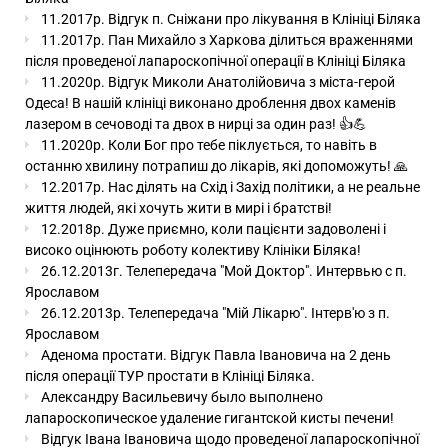
11.2017р. Відгук п. Сніжани про лікування в Клініці Біляка
11.2017р. Пан Михайло з Харкова ділиться враженнями
після проведеної лапароскопічної операції в Клініці Біляка
11.2020р. Відгук Миколи Анатолійовича з міста-герой
Одеса! В нашій клініці виконано дроблення двох каменів
лазером в сечоводі та двох в нирці за один раз! 👍💪
11.2020р. Коли Бог про тебе піклується, то навіть в
останню хвилину потрапиш до лікарів, які допоможуть! 🙏
12.2017р. Нас ділять на Схід і Захід політики, а не реальне
життя людей, які хочуть жити в мирі і братстві!
12.2018р. Дуже приємно, коли пацієнти задоволені і
високо оцінюють роботу колективу Клініки Біляка!
26.12.2013г. Телепередача "Мой Доктор". Интервью с п.
Ярославом
26.12.2013р. Телепередача "Мій Лікарю". Інтерв'ю з п.
Ярославом
Аденома простати. Відгук Павла Івановича на 2 день
після операції ТУР простати в Клініці Біляка.
Александру Васильевичу было выполнено
лапароскопическое удаление гигантской кисты печени!
Відгук Івана Івановича щодо проведеної лапароскопічної