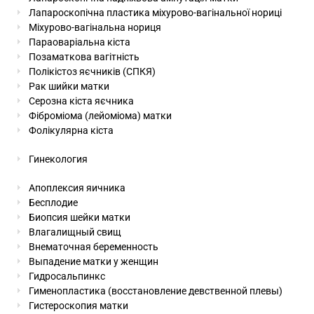
Лапароскопічна пластика міхурово-вагінальної нориці
Міхурово-вагінальна нориця
Параоваріальна кіста
Позаматкова вагітність
Полікістоз яєчників (СПКЯ)
Рак шийки матки
Серозна кіста яєчника
Фіброміома (лейоміома) матки
Фолікулярна кіста
Гинекология
Апоплексия яичника
Бесплодие
Биопсия шейки матки
Влагалищный свищ
Внематочная беременность
Выпадение матки у женщин
Гидросальпинкс
Гименопластика (восстановление девственной плевы)
Гистероскопия матки