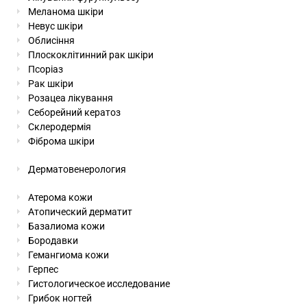
Меланома шкіри
Невус шкіри
Облисіння
Плоскоклітинний рак шкіри
Псоріаз
Рак шкіри
Розацеа лікування
Себорейний кератоз
Склеродермія
Фіброма шкіри
Дерматовенерология
Атерома кожи
Атопический дерматит
Базалиома кожи
Бородавки
Гемангиома кожи
Герпес
Гистологическое исследование
Грибок ногтей