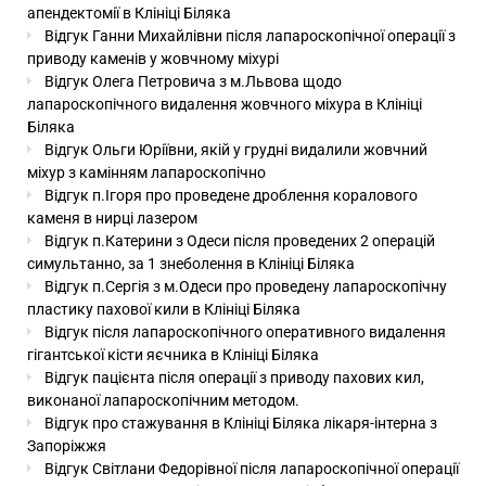
апендектомії в Клініці Біляка
Відгук Ганни Михайлівни після лапароскопічної операції з
приводу каменів у жовчному міхурі
Відгук Олега Петровича з м.Львова щодо
лапароскопічного видалення жовчного міхура в Клініці
Біляка
Відгук Ольги Юріївни, якій у грудні видалили жовчний
міхур з камінням лапароскопічно
Відгук п.Ігоря про проведене дроблення коралового
каменя в нирці лазером
Відгук п.Катерини з Одеси після проведених 2 операцій
симультанно, за 1 знеболення в Клініці Біляка
Відгук п.Сергія з м.Одеси про проведену лапароскопічну
пластику пахової кили в Клініці Біляка
Відгук після лапароскопічного оперативного видалення
гігантської кісти яєчника в Клініці Біляка
Відгук пацієнта після операції з приводу пахових кил,
виконаної лапароскопічним методом.
Відгук про стажування в Клініці Біляка лікаря-інтерна з
Запоріжжя
Відгук Світлани Федорівної після лапароскопічної операції