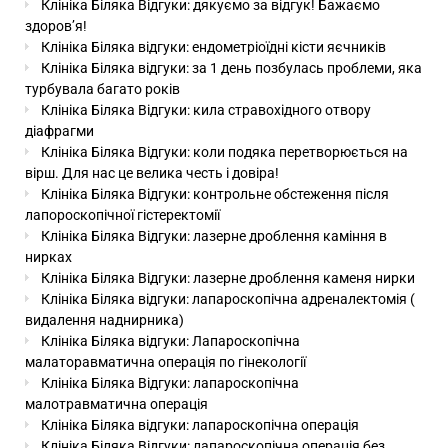
Клініка Біляка Відгуки: дякуємо за відгук! Бажаємо
здоровʼя!
Клініка Біляка відгуки: ендометріоїдні кісти яєчників
Клініка Біляка відгуки: за 1 день позбулась проблеми, яка
турбувала багато років
Клініка Біляка Відгуки: кила стравохідного отвору
діафрагми
Клініка Біляка Відгуки: коли подяка перетворюється на
вірш. Для нас це велика честь і довіра!
Клініка Біляка Відгуки: контрольне обстеження після
лапороскопічної гістеректомії
Клініка Біляка Відгуки: лазерне дроблення каміння в
нирках
Клініка Біляка Відгуки: лазерне дроблення каменя нирки
Клініка Біляка відгуки: лапароскопічна адреналектомія (
видалення наднирника)
Клініка Біляка відгуки: Лапароскопічна
малаторавматична операція по гінекології
Клініка Біляка Відгуки: лапароскопічна
малотравматична операція
Клініка Біляка відгуки: лапароскопічна операція
Клініка Біляка Відгуки: лапароскопічна операція без