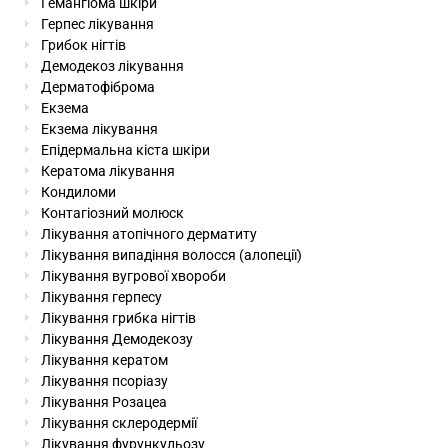
Гемангіома шкіри
Герпес лікування
Грибок нігтів
Демодекоз лікування
Дерматофіброма
Екзема
Екзема лікування
Епідермальна кіста шкіри
Кератома лікування
Кондиломи
Контагіозний молюск
Лікування атопічного дерматиту
Лікування випадіння волосся (алопеції)
Лікування вугрової хвороби
Лікування герпесу
Лікування грибка нігтів
Лікування Демодекозу
Лікування кератом
Лікування псоріазу
Лікування Розацеа
Лікування склеродермії
Лікування фурункульозу