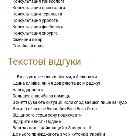
Консультация гинеколога
Консультация проктолога
Консультация терапевта
Консультация уролога
Консультация флеболога
Консультация хирурга
Сімейний лікар
Семейный врач
Текстові відгуки
... Ви лікуєте не тільки ліками, а й словами
Єдина клініка, якій я довіряю та всім раджу!
Благодарность
Большое спасибо за помощь
В житті бувають ситуації, коли сподіваєшся лише на чудо
В житті нічого не буває без Волі Бога Отця.
Від щирого серця хочу подякувати
Відкритий лист - Подяка
Ваш заклад – найкращий в Закарпатті!
До нього приїжджають з усіх куточків України