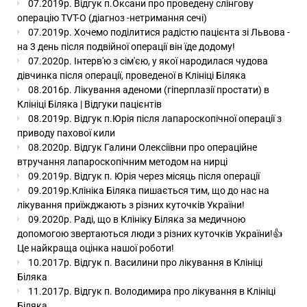
07.2019р. Відгук п.Оксани про проведену слінгову
операцію TVT-О (діагноз -нетримання сечі)
07.2019р. Хочемо поділитися радістю пацієнта зі Львова -
на 3 день після подвійної операції він їде додому!
07.2020р. Інтерв'ю з сім'єю, у якої народилася чудова
дівчинка після операції, проведеної в Клініці Біляка
08.2016р. Лікування аденоми (гіперплазії простати) в
Клініці Біляка | Відгуки пацієнтів
08.2019р. Відгук п.Юрія після лапароскопічної операції з
приводу пахової кили
08.2020р. Відгук Галини Олексіївни про операційне
втручання лапароскопічним методом на нирці
09.2019р. Відгук п. Юрія через місяць після операції
09.2019р.Клініка Біляка пишається тим, що до нас на
лікування приїжджають з різних куточків України!
09.2020р. Раді, що в Клініку Біляка за медичною
допомогою звертаються люди з різних куточків України!👍
Це найкраща оцінка нашої роботи!
10.2017р. Відгук п. Василини про лікування в Клініці
Біляка
11.2017р. Відгук п. Володимира про лікування в Клініці
Біляка