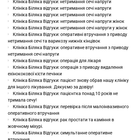
Клініка Біляка відгуки: нетримання сечі напруги
Клініка Біляка відгуки: нетримання сечі напруги
Клініка Біляка відгуки: нетримання сечі напруги
Клініка Біляка Відгуки: нетримання сечі напруги жінок
Клініка Біляка Відгуки: нетримання сечі напруги у жінок
Клініка Біляка Відгуки: оперативні втручання з приводу
нетримання сечі та варикозу нижніх кінцівок
Клініка Біляка Відгуки: оперативне втручання з приводу
нетримання сечі напруги
Клініка Біляка відгуки: операція для лікаря
Клініка Біляка Відгуки: операція з приводу видалення
ехінококової кісти печінки
Клініка Біляка Відгуки: пацієнт знову обрав нашу клініку
для іншого лікування. Дякуємо за довіру!
Клініка Біляка Відгуки: пацієнтка понад 10 років не
тримала сечу!
Клініка Біляка Відгуки: перевірка після малоінвазивного
оперативного втручання
Клініка Біляка відгуки: рак простати та каміння в
жовчному міхурі.
Клініка Біляка Відгуки: симультанне оперативне
втручання