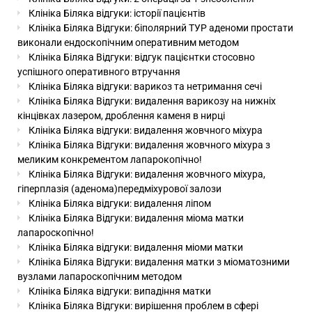
Клініка Біляка відгуки: історії пацієнтів
Клініка Біляка Відгуки: біполярний ТУР аденоми простати
виконали ендоскопічним оперативним методом
Клініка Біляка Відгуки: відгук пацієнтки стосовно
успішного оперативного втручання
Клініка Біляка відгуки: варикоз та нетримання сечі
Клініка Біляка Відгуки: видалення варикозу на нижніх
кінцівках лазером, дроблення каменя в нирці
Клініка Біляка відгуки: видалення жовчного міхура
Клініка Біляка Відгуки: видалення жовчного міхура з
меликим конкрементом лапарокопічно!
Клініка Біляка Відгуки: видалення жовчного міхура,
гіперплазія (аденома)передміхурової залози
Клініка Біляка відгуки: видалення ліпом
Клініка Біляка Відгуки: видалення міома матки
лапароскопічно!
Клініка Біляка відгуки: видалення міоми матки
Клініка Біляка Відгуки: видалення матки з міоматозними
вузлами лапароскопічним методом
Клініка Біляка відгуки: випадіння матки
Клініка Біляка Відгуки: вирішення проблем в сфері