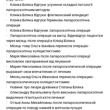
Клініка Біляка Відгуки: усунення складної патології
лапороскопічним методом
Клініка Біляка Відгуки: флегмонозний апендицит
Клініка Біляка відгуки:Термінова лапароскопічна
операція
Клініка Біляка Відгукии: лапороскопічна операція
Лапароскопічна операція на матці. Відеовідгук пацієнтки
через місяць після операції в Клініці Біляка
Місяць тому Ольга Іванівна перенесла операцію -
лапароскопічну холецистектомію
Марія Миколаївна після лапароскопічної операції
висловлює свої враження від лікування
Мария Николаевна после лапароскопической операции
выражает свои впечатления от лечения
Месяц назад Ольга Ивановна перенесла операцию -
лапароскопическую холецистэктомию
Новини: про лікаря-духівника Степана Біляка
Олександру Васильовичу було виконано лапароскопічне
видалення гігантської кісти печінки!
Отзыв Анны Михайловны после лапароскопической
операции по поводу камней в желчном пузыре