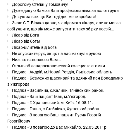
Дорогому Степану Томовичу!
Дуже дякую Вам за Ваш професіоналізм, за золоті руки
Дякую за все, що Ви тоді для мене зробили!
Знаю С.Т. Біляка давно, як відомого лікаря, але не могла
собі уявити, що він може випустити таку збірку поезій...
Лікар від Бога
Лікар від бога!
Лікар-цілитель від Бога
Не опускайте рук, якщо на вас махнули рукою
Низько вклоняюся Вам...
Отзыв об лапароскопической холецистэктомии
Подяка - Андрій, м.Новий Розділ, Львівська область
Подяка - Безмежно щасливий та вдячний пан Володимир
з Ужгорода
Подяка - Василина, с.Калини, Тячівський район.
Подяка - Ваш пацієнт Іван, м.Ужгород.
Подяка - Г. Храновський, м. Київ. 16.08.11.
Подяка - Ганна, с.Стеблівка, Хустський район.
Подяка - З повагою Ваш пацієнт Русин Георгій
Георгійович
Подяка - З повагою до Вас Михайло. 22.05.2011р.