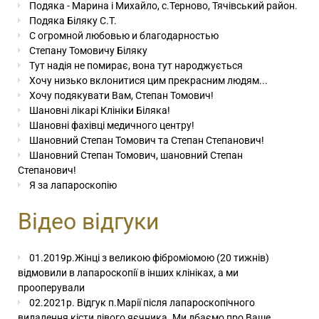
Подяка - Марина і Михайло, с.Терново, Тячівський район.
Подяка Біляку С.Т.
С огромной любовью и благодарностью
Степану Томовичу Біляку
Тут надія не помирає, вона тут народжується
Хочу низько вклонитися цим прекрасним людям...
Хочу подякувати Вам, Степан Томович!
Шановні лікарі Клініки Біляка!
Шановні фахівці медичного центру!
Шановний Степан Томович та Степан Степанович!
Шановний Степан Томович, шановний Степан
Степанович!
Я за лапароскопію
Відео відгуки
01.2019р.Жінці з великою фіброміомою (20 тижнів)
відмовили в лапароскопії в інших клініках, а ми
прооперували
02.2021р. Відгук п.Марії після лапароскопічного
видалення кісти лівого яєчника. Ми дбаємо про Ваше