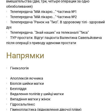
вмешательства (две, три, четыре операции за одно
обезболивания)
Телепередача "Мій лікарю..." Частина №1
Телепередача "Мій лікарю..." Частина №2
Телепередача "Ранок на "Тисі". В здоровому тілі - здоровий
дух
Телепередача. "Знай наших" на телеканалі "Тиса"
ТУР простати. Відгуг пацієнта Валентина Савельйовича
після операції з приводу аденоми простати
Напрямки
Гінекологія
Апоплексія яєчника
Біопсія шийки матки
Безпліддя
Видалення поліпів у шийці матки
Випадіння матки у жінок
Гідросальпінкс
Гіменопластика (відновлення дівочої пліви)