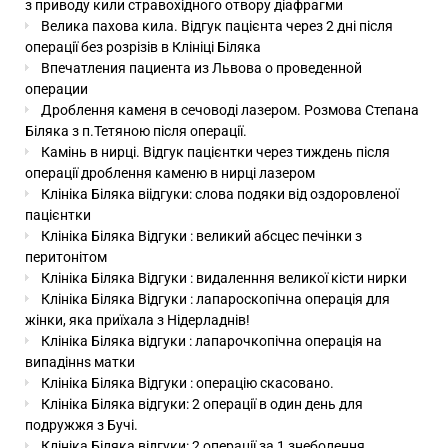
з приводу кили стравохідного отвору діафрагми
Велика пахова кила. Відгук пацієнта через 2 дні після
операції без розрізів в Клініці Біляка
Впечатления пациента из Львова о проведенной
операции
Дроблення каменя в сечоводі лазером. Розмова Степана
Біляка з п.Тетяною після операції.
Камінь в нирці. Відгук пацієнтки через тиждень після
операції дроблення каменю в нирці лазером
Клініка Біляка віідгуки: слова подяки від оздоровленої
пацієнтки
Клініка Біляка Відгуки : великий абсцес печінки з
перитонітом
Клініка Біляка Відгуки : видаленння великої кісти нирки
Клініка Біляка Відгуки : лапароскопічна операція для
жінки, яка приїхала з Нідерладнів!
Клініка Біляка відгуки : лапарочкопічна операція на
випадіннs матки
Клініка Біляка Відгуки : операцію скасовано.
Клініка Біляка відгуки: 2 операції в один день для
подружжя з Бучі.
Клініка Біляка відгуки: 2 операції за 1 знеболення