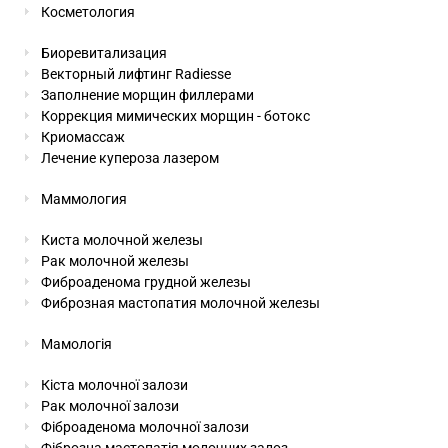
Косметология
Биоревитализация
Векторный лифтинг Radiesse
Заполнение морщин филлерами
Коррекция мимических морщин - ботокс
Криомассаж
Лечение купероза лазером
Маммология
Киста молочной железы
Рак молочной железы
Фиброаденома грудной железы
Фиброзная мастопатия молочной железы
Мамологія
Кіста молочної залози
Рак молочної залози
Фіброаденома молочної залози