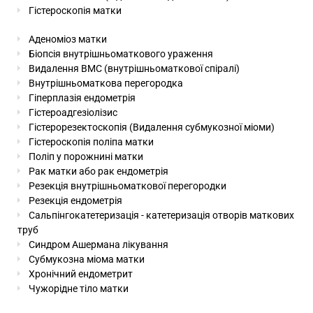
Гістероскопія матки
Аденоміоз матки
Біопсія внутрішньоматкового ураження
Видалення ВМС (внутрішньоматкової спіралі)
Внутрішньоматкова перегородка
Гіперплазія ендометрія
Гістероадгезіолізис
Гістерорезектоскопія (Видалення субмукозної міоми)
Гістероскопія поліпа матки
Поліп у порожнині матки
Рак матки або рак ендометрія
Резекція внутрішньоматкової перегородки
Резекція ендометрія
Сальпінгокатетеризація - катетеризація отворів маткових
труб
Синдром Ашермана лікування
Субмукозна міома матки
Хронічний ендометрит
Чужорідне тіло матки