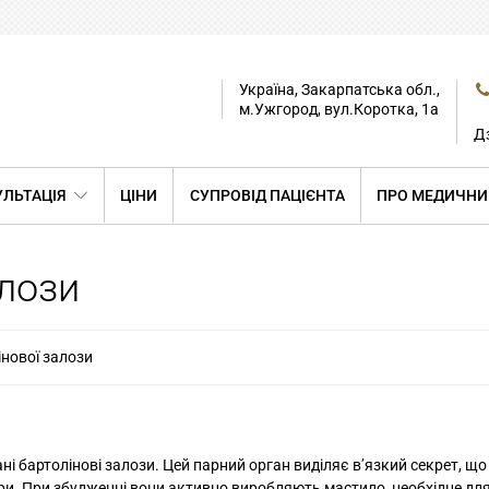
Україна, Закарпатська обл.,
м.Ужгород, вул.Коротка, 1а
Дз
ЛЬТАЦІЯ
ЦІНИ
СУПРОВІД ПАЦІЄНТА
ПРО МЕДИЧНИ
алози
інової залози
ні бартолінові залози. Цей парний орган виділяє в’язкий секрет, щ
ри. При збудженні вони активно виробляють мастило, необхідне дл