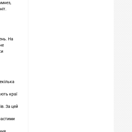
амнез,
ніт.
ень. На
не
ки
екілька
ають краї
в. За цей
 частими
ння