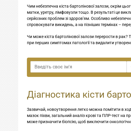
Чим небезпечна кіста бартолінової залози, окрім цьо
матки, уретру, лімфовузли тощо. В результаті це викл
серйозних проблем зі здоров’ям. Особливо небезпечна
спровокувати викидень, а на пізніших термінах – пере
Чи може кіста бартолінової залози перерости в рак? Т
при перших симптомах патології та видалити утворе
Діагностика кісти барт
Зазвичай, новоутворення легко можна помітити в ході 
мазок піхви, загальний аналіз крові та ПЛР-тест на пр
може призначити біопсію, щоб виключити онкологічн