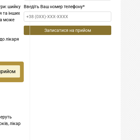
ури: шийку
Введіть Ваш номер телефону
*
я та інших
на може
до лікаря
беруть
ків, лікар