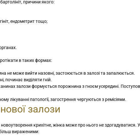
бартолініт, причини якого:
Та
ми
гініт, ендометрит тощо;
ві
Ді
 органах.
ротікати в таких формах:
ина не може вийти назовні, застоюється в залозі та запалюється.
і, починає виділяти гній.
 тканинах залози формується порожнина з гноєм усередині. Поступов
ому лікуванні патології, загострення чергуються з ремісіями.
нової залози
ли новоутворення крихітне, жінка може про нього не здогадуватися. У
 більш вираженими: