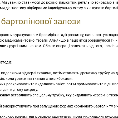
а. Ми уважно ставимося до кожної пацієнтки, ретельно збираємо ан
ми діагностику підбираємо індивідуальну схему, як лікувати бартолі
 бартолінової залози
ирають з урахуванням її розмірів, стадії розвитку, наявності ускладн
ю медикаментозної терапії. Але якщо в пацієнтки розвинулося гній
ше хірургічним шляхом. Обсяги операції залежать від того, наскіль
етодів:
 видаляючи відмерлі тканини, потім ставлять дренажну трубку на д
ків, коли ураження тканин є неглибокими.
рення розкривають та видаляють вміст, потім промивають та підшив
л для відтоку секрету.
жнину вставляють спеціальну трубку, яку видаляють через 4-6 тижні
кий використовують при запущених формах хронічного бартолініту з
орному режимі, під місцевою анестезією. Після хірургічного втруча