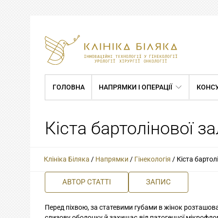
ГОЛОВНА
НАПРЯМКИ І ОПЕРАЦІЇ
КОНСУ
Кіста бартолінової з
Клініка Біляка
/
Напрямки
/
Гінекологія
/
Кіста бартол
АВТОР СТАТТІ
ЗАПИС
Перед піхвою, за статевими губами в жінок розташова
слизову оболонку й захищає від патогенної мікрофло