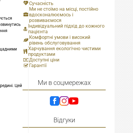
Сучасність
Ми не стоїмо на місці, постійно
вдосконалюємось і
ується
розвиваємося
озвинутись
Індивідуальний підхід до кожного
ення
пацієнта
Комфортні умови і високий
рівень обслуговування
Харчування екологічно чистими
я щадними
продуктами
Доступні ціни
Гарантії
Ми в соцмережах
редині. Цей
Відгуки