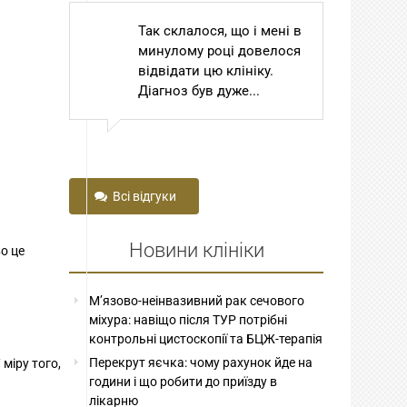
к склалося, що і мені в
Шановний Степан
нулому році довелося
Томович та Степан
двідати цю клініку.
Степанович! Сам
агноз був дуже...
Господь Бог привів мене
до вас з далекої...
Всі відгуки
Новини клініки
о це
М’язово-неінвазивний рак сечового
міхура: навіщо після ТУР потрібні
контрольні цистоскопії та БЦЖ-терапія
Перекрут яєчка: чому рахунок йде на
 міру того,
години і що робити до приїзду в
лікарню