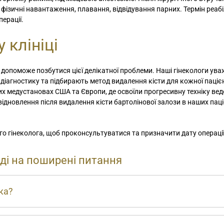
фізичні навантаження, плавання, відвідування парних. Термін реабіл
ерації.
 клініці
допоможе позбутися цієї делікатної проблеми. Наші гінекологи ув
 діагностику та підбирають метод видалення кісти для кожної паціє
них медустановах США та Європи, де освоїли прогресивну техніку ве
відновлення після видалення кісти бартолінової залози в наших пац
 гінеколога, щоб проконсультуватися та призначити дату операції
іді на поширені питання
яка?