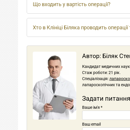
Що входить у вартість операції?
Хто в Клініці Біляка проводить операції
Автор:
Біляк Ст
Кандидат медичних наук, 
Стаж роботи: 21 рік.
Спеціалізація:
лапароскоп
лапароскопічних та ендо
Задати питання
Ваше ім'я
*
Ваш email