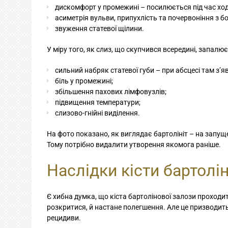
дискомфорт у промежині – посилюється під час ход
асиметрія вульви, припухлість та почервоніння з бо
звуження статевої щілини.
У міру того, як слиз, що скупчився всередині, запал
сильний набряк статевої губи – при абсцесі там з’
біль у промежині;
збільшення пахових лімфовузлів;
підвищення температури;
слизово-гнійні виділення.
На фото показано, як виглядає бартолініт – на запуще
Тому потрібно видалити утворення якомога раніше.
Наслідки кісти бартолі
Є хибна думка, що кіста бартолінової залози проходи
розкритися, й настане полегшення. Але це призводить
рецидиви.