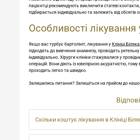
пацієнтці рекомендують виключити статеві контакти, 
підбирається індивідуально та залежить від обсягів оп
Особливості лікування у
Якщо вас турбує бартолініт, лікування у
Клініці Біляка
підходять до вивчення анамнезу, проводять ретельну
індивідуально. Хірурги клініки стажувалися у провід
операцій. Вони діють із ювелірною акуратністю, тому 
проходить легко та швидко.
Залишились питання? Запишіться на прийом до нашого
Відпов
Скільки коштує лікування в Клініці Біл