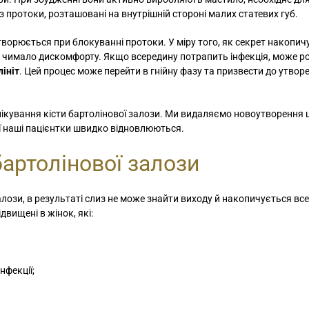
 протоки, розташовані на внутрішній стороні малих статевих губ.
творюється при блокуванні протоки. У міру того, як секрет накопич
є чимало дискомфорту. Якщо всередину потрапить інфекція, може р
ініт
. Цей процес може перейти в гнійну фазу та призвести до утвор
 лікування кісти бартолінової залози. Ми видаляємо новоутворенн
ї наші пацієнтки швидко відновлюються.
бартолінової залози
ози, в результаті слиз не може знайти виходу й накопичується все
вищені в жінок, які:
нфекції;