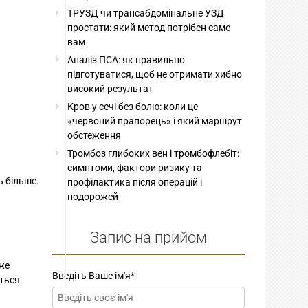
ТРУЗД чи трансабдомінальне УЗД
простати: який метод потрібен саме
вам
Аналіз ПСА: як правильно
підготуватися, щоб не отримати хибно
високий результат
Кров у сечі без болю: коли це
«червоний прапорець» і який маршрут
обстеження
Тромбоз глибоких вен і тромбофлебіт:
симптоми, фактори ризику та
ь більше.
профілактика після операцій і
подорожей
Запис на прийом
оже
Введіть Ваше ім'я
*
ються