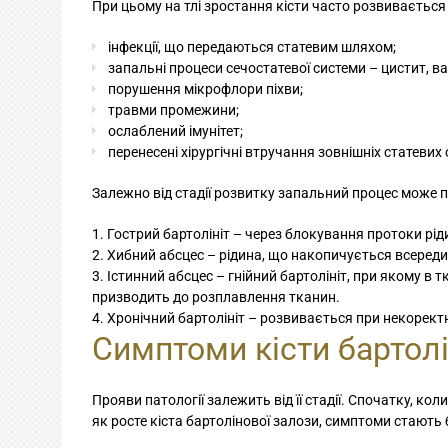
При цьому на тлі зростання кісти часто розвивається 
інфекції, що передаються статевим шляхом;
запальні процеси сечостатевої системи – цистит, ва
порушення мікрофлори піхви;
травми промежини;
ослаблений імунітет;
перенесені хірургічні втручання зовнішніх статевих
Залежно від стадії розвитку запальний процес може п
Гострий бартолініт – через блокування протоки рід
Хибний абсцес – рідина, що накопичується всередин
Істинний абсцес – гнійний бартолініт, при якому в
призводить до розплавлення тканин.
Хронічний бартолініт – розвивається при некоректн
Симптоми кісти бартолі
Прояви патології залежить від її стадії. Спочатку, ко
як росте кіста бартолінової залози, симптоми стають