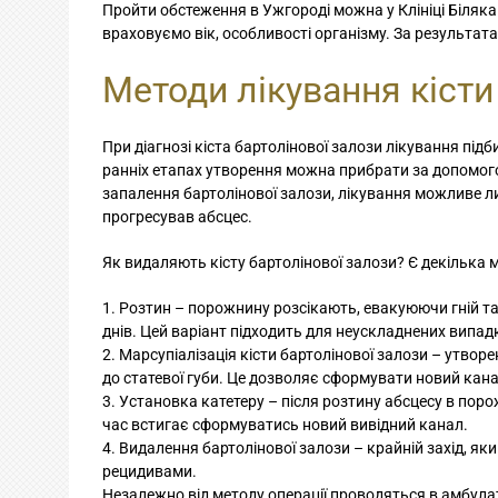
Пройти обстеження в Ужгороді можна у Клініці Біляк
враховуємо вік, особливості організму. За результата
Методи лікування кісти
При діагнозі кіста бартолінової залози лікування підб
ранніх етапах утворення можна прибрати за допомого
запалення бартолінової залози, лікування можливе ли
прогресував абсцес.
Як видаляють кісту бартолінової залози? Є декілька м
Розтин – порожнину розсікають, евакуюючи гній та
днів. Цей варіант підходить для неускладнених випад
Марсупіалізація кісти бартолінової залози – утво
до статевої губи. Це дозволяє сформувати новий кана
Установка катетеру – після розтину абсцесу в поро
час встигає сформуватись новий вивідний канал.
Видалення бартолінової залози – крайній захід, я
рецидивами.
Незалежно від методу операції проводяться в амбулат