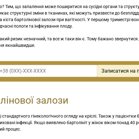
го? Тим, що запалення може поширитися на сусідні органи та структ
икає структурні зміни в тканинах, які можуть призвести до безплідд
 кіста бартолінової залози при вагітності. У першому триместрі во
дчасні пологи та інфікування плоду.
акий ризик незначний, та все ж таки він є. Тому бажано звернутися 
ння якнайшвидше.
олінової залози
стандартного гінекологічного огляду на кріслі. Також у пацієнтки 
иховані інфекції. Якщо виявлено бартолініт у жінок віком понад 40 ро
ий процес.