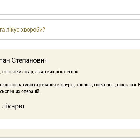
 та лікує хвороби?
епан Степанович
головний лікар, лікар вищої категорії.
ічні оперативні втручання в хірургії
,
урології
,
гінекології
,
онкології
.
скопічних операцій.
 лікарю