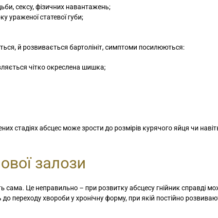
ьби, сексу, фізичних навантажень;
ку ураженої статевої губи;
юється, й розвивається бартолініт, симптоми посилюються:
являється чітко окреслена шишка;
них стадіях абсцес може зрости до розмірів курячого яйця чи навіт
нової залози
ть сама. Це неправильно – при розвитку абсцесу гнійник справді м
 до переходу хвороби у хронічну форму, при якій постійно розвива