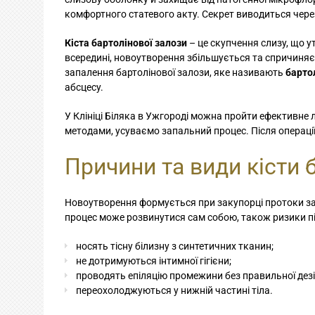
комфортного статевого акту. Секрет виводиться через
Кіста бартолінової залози
– це скупчення слизу, що у
всередині, новоутворення збільшується та спричиня
запалення бартолінової залози, яке називають
бартол
абсцесу.
У Клініці Біляка в Ужгороді можна пройти ефективне
методами, усуваємо запальний процес. Після операці
Причини та види кісти 
Новоутворення формується при закупорці протоки зал
процес може розвинутися сам собою, також ризики під
носять тісну білизну з синтетичних тканин;
не дотримуються інтимної гігієни;
проводять епіляцію промежини без правильної дезі
переохолоджуються у нижній частині тіла.