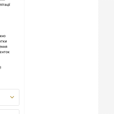
ітації
ажно
нтки
дення
ієнток
!