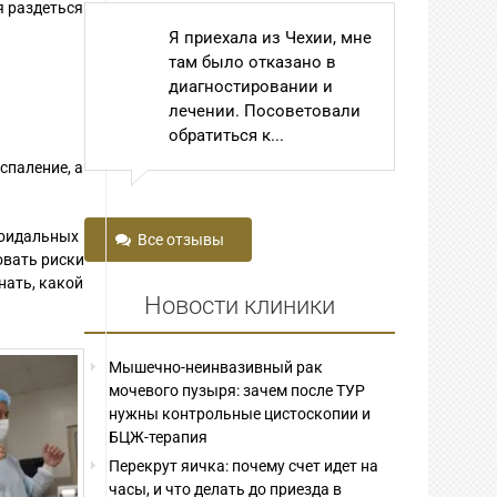
я раздеться
из Чехии, мне
В автобусе случайно
казано в
услышала разговор
вании и
двух пожилых женщин.
советовали
Одна, чуть не плача,
..
говорила: « И...
спаление, а
роидальных
Все отзывы
овать риски
нать, какой
Новости клиники
Мышечно-неинвазивный рак
мочевого пузыря: зачем после ТУР
нужны контрольные цистоскопии и
БЦЖ-терапия
Перекрут яичка: почему счет идет на
часы, и что делать до приезда в