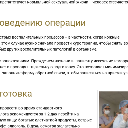
 препятствуют нормальной сексуальной жизни – человек стесняетс
Я приехала 
там было от
роведению операции
диагностиро
лечении. По
обратиться к.
стрых воспалительных процессов – в частности, когда кожные
этом случае нужно сначала провести курс терапии, чтобы снять во
бых других воспалительных патологий в организме.
ивопоказаниям. Прежде чем назначить пациенту иссечение гемор
нез и проводят тщательную подготовку. Это позволяет минимизир
 заполните форму обратной связи, чтобы записаться на прием и уз
готовка
 провести во время стандартного
ога рекомендуется за 1-2 дня перейти на
ную пищу, богатые клетчаткой продукты, острые
офе, алкоголь. В день осмотра желательно