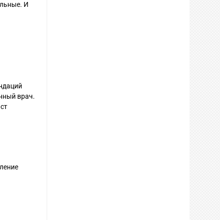
льные. И
ендаций
нный врач.
аст
вление