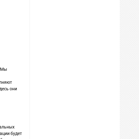
. Мы
олняют
десь они
нальных
ации будет