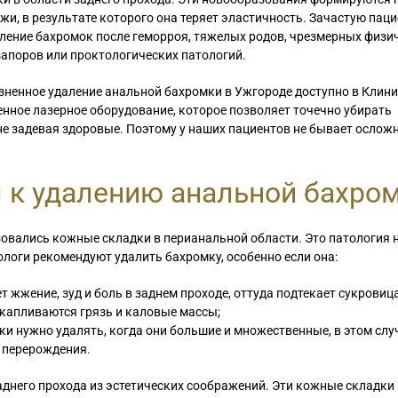
и, в результате которого она теряет эластичность. Зачастую пац
ление бахромок после геморроя, тяжелых родов, чрезмерных физи
запоров или проктологических патологий.
зненное удаление анальной бахромки в Ужгороде доступно в Клини
нное лазерное оборудование, которое позволяет точечно убирать
не задевая здоровые. Поэтому у наших пациентов не бывает ослож
 к удалению анальной бахро
овались кожные складки в перианальной области. Это патология 
логи рекомендуют удалить бахромку, особенно если она:
 жжение, зуд и боль в заднем проходе, оттуда подтекает сукровица
капливаются грязь и каловые массы;
и нужно удалять, когда они большие и множественные, в этом слу
о перерождения.
аднего прохода из эстетических соображений. Эти кожные складки