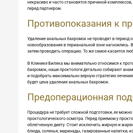
некрасиво и часто становятся причиной комплексов,
перед партнером.
Противопоказания к п
Удаление анальных бахромок не проводят в период о
новообразования в перианальной зоне нагноились. В 
затем проводить операцию. То же самое касается лю
В Клинике Биляка мы внимательно относимся к прот
бахромок, наши проктологи детально собирают анам
и подобрать максимально верную стратегию лечения.
будет цена удаления анальных бахромок.
Предоперационная под
Процедура не требует сложной подготовки, ее можно
проктологического осмотра. Перед приемом у проктол
облегченную диету. Стоит исключить жирную и жаре
блюда, соленья, маринады, газированные напитки, к