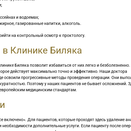
;
ассейнах и водоемах;
 жирное, газированные напитки, алкоголь.
ийти на контрольный осмотр к проктологу.
 в Клинике Биляка
Клинике Биляка позволит избавиться от них легко и безболезненно
торое действует максимально точно и эффективно. Наши доктора
де освоили прогрессивные методы проведения операции. Они вып
куратностью. Поэтому у наших пациентов не бывает осложнений. З
 европейским медицинским стандартам.
ги
е включено». Для пациентов, которые проходят здесь удаление а
и необходимости дополнительные услуги. Если пациенту после опер