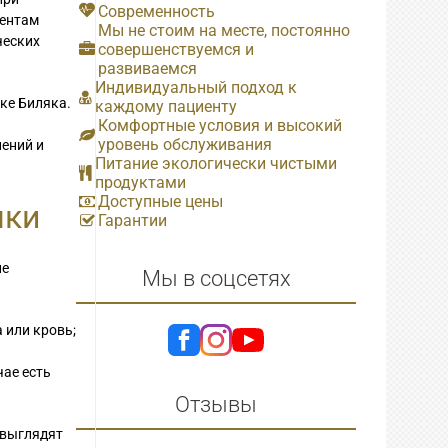
Современность
иентам
Мы не стоим на месте, постоянно
ческих
совершенствуемся и
развиваемся
Индивидуальный подход к
ке Биляка.
каждому пациенту
Комфортные условия и высокий
уровень обслуживания
нений и
Питание экологически чистыми
продуктами
Доступные цены
мки
Гарантии
не
Мы в соцсетях
 или кровь;
чае есть
Отзывы
 выглядят