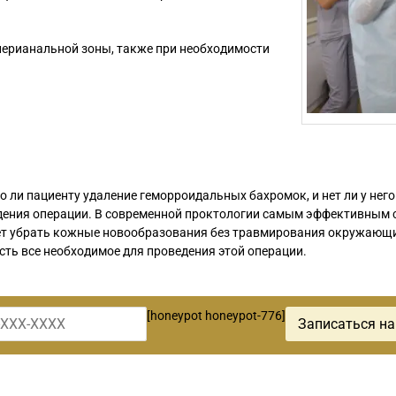
перианальной зоны, также при необходимости
 ли пациенту удаление геморроидальных бахромок, и нет ли у него
дения операции. В современной проктологии самым эффективным 
ет убрать кожные новообразования без травмирования окружающи
сть все необходимое для проведения этой операции.
[honeypot honeypot-776]