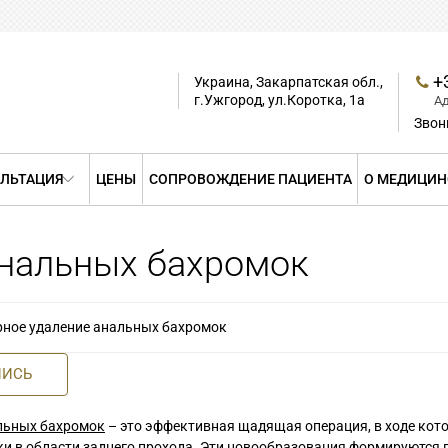
+
Украина, Закарпатская обл.,
г.Ужгород, ул.Коротка, 1а
А
Звон
ЛЬТАЦИЯ
ЦЕНЫ
СОПРОВОЖДЕНИЕ ПАЦИЕНТА
О МЕДИЦИН
анальных бахромок
рное удаление анальных бахромок
ПИСЬ
льных бахромок
– это эффективная щадящая операция, в ходе кот
и в области заднего прохода. Эти новообразования формируются 