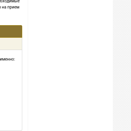
еобходимые
я на прием
 именно: