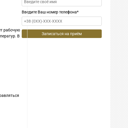
Введите Ваш номер телефона
*
ет рабочую
ператур. В
правляться