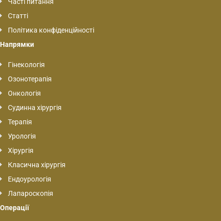
Часті питання
Статті
Політика конфіденційності
Напрямки
Гінекологія
Озонотерапія
Онкологія
Судинна хірургія
Терапія
Урологія
Хірургія
Класична хірургія
Ендоурологія
Лапароскопія
Операції