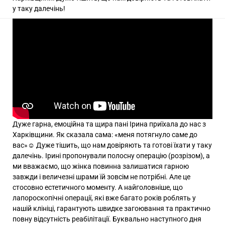
у таку далечінь!
Дуже гарна, емоційна та щира пані Ірина приїхала до нас з
Харківщини. Як сказала сама: «меня потягнуло саме до
вас»☺️ Дуже тішить, що нам довіряють та готові їхати у таку
далечінь. Ірині пропонували полосну операцію (розрізом), а
ми вважаємо, що жінка повинна залишатися гарною
завжди і величезні шрами їй зовсім не потрібні. Але це
стосовно естетичного моменту. А найголовніше, що
лапороскопічні операції, які вже багато років роблять у
нашій клініці, гарантують швидке загоювання та практично
повну відсутність реабілітації. Буквально наступного дня