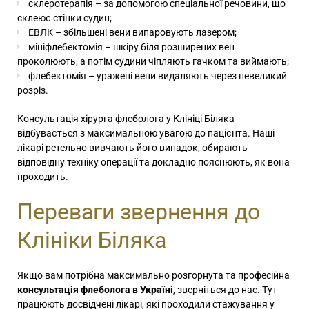
склеротерапія – за допомогою спеціальної речовини, що
склеює стінки судин;
ЕВЛК
– збільшені вени випаровують лазером;
мініфлебектомія
– шкіру біля розширених вен
проколюють, а потім судини чіпляють гачком та виймають;
флебектомія – уражені вени видаляють через невеликий
розріз.
Консультація хірурга флеболога
у Клініці Біляка
відбувається з максимальною увагою до пацієнта. Наші
лікарі ретельно вивчають його випадок, обирають
відповідну техніку операції та докладно пояснюють, як вона
проходить.
Переваги звернення до
Клініки Біляка
Якщо вам потрібна максимально розгорнута та професійна
консультація флеболога в Україні
, зверніться до нас. Тут
працюють досвідчені лікарі, які проходили стажування у