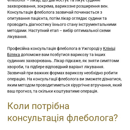
Флеболог – лікар, що діагностує та лікує судинні
захворювання, зокрема, варикозне розширення вен.
Консультація флеболога зазвичай починається з
опитування пацієнта, потім лікар оглядає судини та
проводить діагностику їхнього стану інструментальними
методами. Наступний етап – вибір оптимальної схеми
лікування.
Професійна консультація флеболога в Ужгороді у
Клініці
Біляка
допоможе вам позбутися варикозу та інших
судинних захворювань. Лікар підкаже, як зняти симптоми
хвороби, та підбере відповідний варіант лікування.
Зазвичай при важких формах варикозу необхідно робити
операцію. На консультації флеболога ви зможете дізнатися,
яким методом проводитиметься хірургічне втручання, який
ваш прогноз, та скільки коштуватиме операція.
Коли потрібна
консультація флеболога?