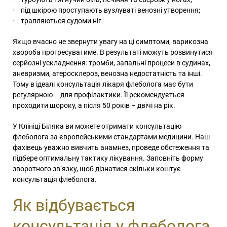
під шкірою проступають вузлуваті венозні утворення;
трапляються судоми ніг.
Якщо вчасно не звернути увагу на ці симптоми, варикозна
хвороба прогресуватиме. В результаті можуть розвинутися
серйозні ускладнення: тромби, запальні процеси в судинах,
аневризми, атеросклероз, венозна недостатність та інші.
Тому в ідеалі
консультація лікаря флеболога
має бути
регулярною – для профілактики. Її рекомендується
проходити щороку, а після 50 років – двічі на рік.
У Клініці Біляка ви можете
отримати консультацію
флеболога
за європейськими стандартами медицини. Наш
фахівець уважно вивчить анамнез, проведе обстеження та
підбере оптимальну тактику лікування. Заповніть форму
зворотного зв’язку, щоб дізнатися
скільки коштує
консультація флеболога.
Як відбувається
консультація у флеболога