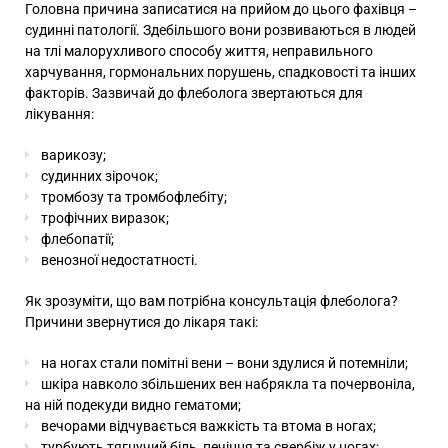
Головна причина записатися на прийом до цього фахівця –
судинні патології. Здебільшого вони розвиваються в людей
на тлі малорухливого способу життя, неправильного
харчування, гормональних порушень, спадковості та інших
факторів. Зазвичай до флеболога звертаються для
лікування:
варикозу;
судинних зірочок
;
тромбозу та тромбофлебіту;
трофічних виразок;
флебопатії;
венозної недостатності.
Як зрозуміти, що вам потрібна
консультація флеболога?
Причини
звернутися до лікаря такі:
на ногах стали помітні вени – вони здулися й потемніли;
шкіра навколо збільшених вен набрякла та почервоніла,
на ній подекуди видно гематоми;
вечорами відчувається важкість та втома в ногах;
турбують тягнучий біль, печіння та свербіж у ногах;