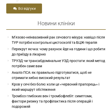
Всі відгуки
Новини клініки
М’язово-неінвазивний рак сечового міхура: навіщо після
ТУР потрібні контрольні цистоскопії та БЦЖ-терапія
Перекрут яєчка: чому рахунок йде на години і що робити
до приїзду в лікарню
ТРУЗД чи трансабдомінальне УЗД простати: який метод
потрібен саме вам
Аналіз ПСА: як правильно підготуватися, щоб не
отримати хибно високий результат
Кров у сечі без болю: коли це «червоний прапорець» і
який маршрут обстеження
Тромбоз глибоких вен і тромбофлебіт: симптоми,
фактори ризику та профілактика після операцій і
подорожей