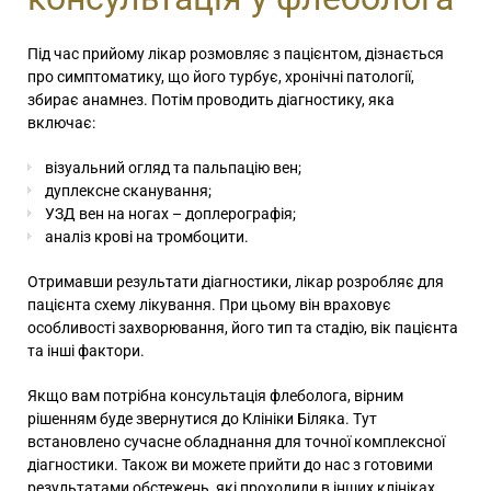
Під час прийому лікар розмовляє з пацієнтом, дізнається
про симптоматику, що його турбує, хронічні патології,
збирає анамнез. Потім проводить діагностику, яка
включає:
візуальний огляд та пальпацію вен;
дуплексне сканування;
УЗД вен на ногах – доплерографія;
аналіз крові на тромбоцити.
Отримавши результати діагностики, лікар розробляє для
пацієнта схему лікування. При цьому він враховує
особливості захворювання, його тип та стадію, вік пацієнта
та інші фактори.
Якщо вам
потрібна консультація флеболога
, вірним
рішенням буде звернутися до Клініки Біляка. Тут
встановлено сучасне обладнання для точної комплексної
діагностики. Також ви можете прийти до нас з готовими
результатами обстежень, які проходили в інших клініках.