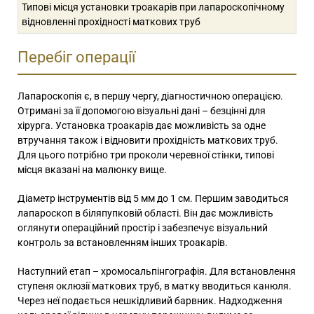
Типові місця установки троакарів при лапароскопічному
відновленні прохідності маткових труб
Перебіг операції
Лапароскопія є, в першу чергу, діагностичною операцією.
Отримані за її допомогою візуальні дані – безцінні для
хірурга. Установка троакарів дає можливість за одне
втручання також і відновити прохідність маткових труб.
Для цього потрібно три проколи черевної стінки, типові
місця вказані на малюнку вище.
Діаметр інструментів від 5 мм до 1 см. Першим заводиться
лапароскоп в біляпупковій області. Він дає можливість
оглянути операційний простір і забезпечує візуальний
контроль за встановленням інших троакарів.
Наступний етап – хромосальпінгографія. Для встановлення
ступеня оклюзії маткових труб, в матку вводиться канюля.
Через неї подається нешкідливий барвник. Надходження