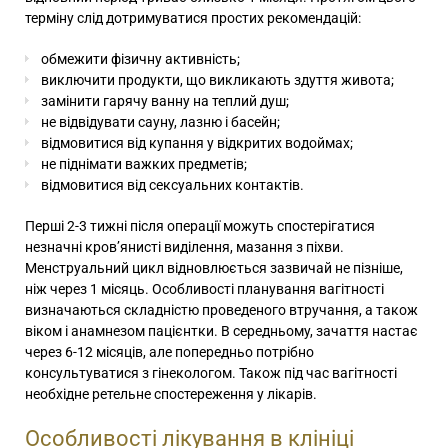
терміну слід дотримуватися простих рекомендацій:
обмежити фізичну активність;
виключити продукти, що викликають здуття живота;
замінити гарячу ванну на теплий душ;
не відвідувати сауну, лазню і басейн;
відмовитися від купання у відкритих водоймах;
не піднімати важких предметів;
відмовитися від сексуальних контактів.
Перші 2-3 тижні після операції можуть спостерігатися
незначні кров’янисті виділення, мазання з піхви.
Менструальний цикл відновлюється зазвичай не пізніше,
ніж через 1 місяць. Особливості планування вагітності
визначаються складністю проведеного втручання, а також
віком і анамнезом пацієнтки. В середньому, зачаття настає
через 6-12 місяців, але попередньо потрібно
консультуватися з гінекологом. Також під час вагітності
необхідне ретельне спостереження у лікарів.
Особливості лікування в клініці