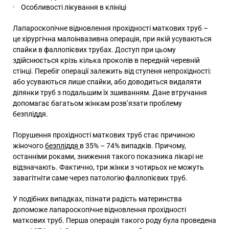
Особливості лікування в клініці
Лапароскопічне відновлення прохідності маткових труб –
це хірургічна малоінвазивна операція, при якій усуваються
спайки в фаллопієвих трубах. Доступ при цьому
здійснюється крізь кілька проколів в передній черевній
стінці. Перебіг операції залежить від ступеня непрохідності:
або усуваються лише спайки, або доводиться видаляти
ділянки труб з подальшим їх зшиванням. Дане втручання
допомагає багатьом жінкам розв’язати проблему
безпліддя.
Порушення прохідності маткових труб стає причиною
жіночого
безпліддя
в 35% – 74% випадків. Причому,
останніми роками, зниження такого показника лікарі не
відзначають. Фактично, три жінки з чотирьох не можуть
завагітніти саме через патологію фаллопієвих труб.
У подібних випадках, пізнати радість материнства
допоможе лапароскопічне відновлення прохідності
маткових труб. Перша операція такого роду була проведена