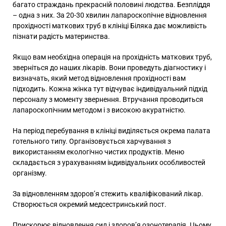
багато страждань прекрасній половині людства. Безпліддя
– одна з них. За 20-30 хвилин лапароскопічне відновлення
прохідності маткових труб в клініці Біляка дає можливість
пізнати радість материнства.
Якщо вам необхідна
операція на прохідність маткових труб
,
зверніться до наших лікарів. Вони проведуть діагностику і
визначать, який метод відновлення прохідності вам
підходить.
Кожна жінка тут відчуває індивідуальний підхід
персоналу з моменту звернення.
Втручання проводиться
лапароскопічним методом і з високою акуратністю.
На період перебування в клініці виділяється окрема палата
готельного типу. Організовується харчування з
використанням екологічно чистих продуктів. Меню
складається з урахуванням індивідуальних особливостей
організму.
За відновленням здоров’я стежить кваліфікований лікар.
Створюється окремий медсестринський пост.
Прискорює відновлення сил і здоров’я озонотерапія. Цьому