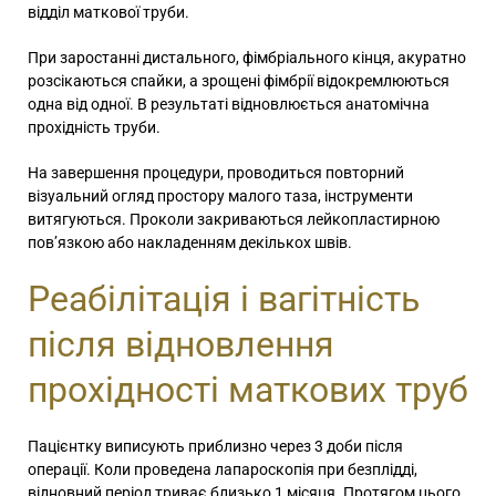
відділ маткової труби.
При заростанні дистального, фімбріального кінця, акуратно
розсікаються спайки, а зрощені фімбрії відокремлюються
одна від одної. В результаті відновлюється анатомічна
прохідність труби.
На завершення процедури, проводиться повторний
візуальний огляд простору малого таза, інструменти
витягуються. Проколи закриваються лейкопластирною
пов’язкою або накладенням декількох швів.
Реабілітація і вагітність
після відновлення
прохідності маткових труб
Пацієнтку виписують приблизно через 3 доби після
операції. Коли проведена
лапароскопія при безплідді
,
відновний період триває близько 1 місяця. Протягом цього