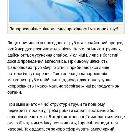
Лапароскопічне відновлення прохідності маткових труб
Якщо причиною непрохідності труб стає спайковий процес,
який нерідко розвивається після гінекологічних втручань,
здійснюється усунення спайок. У клініці Біляка є багатий
досвід проведення адгеолізіса. При цьому цілісність
фаллопієвих труб зберігається, прибираються лише
патологічні утворення.
Така
операція лапароскопія
маткових труб
є найбільш щадною, адже вона усуває
непрохідність і максимально зберігає жінці репродуктивні
органи.
При зміні анатомічної структури труби та повному
перекритті просвіту, треба робити сальпінгостомію або
сальпінгонеостомію. В ході такої операції виявляється місце
оклюзії, над ним стінку розтинають, і просвіт виводиться
назовні. Так вдається заново сформувати ампулярний