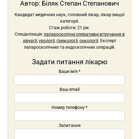
Автор:
Біляк Степан Степанович
Кандидат медичних наук, головний лікар, лікар вищої
категорії.
Стаж роботи: 21 рік.
Спеціалізація:
лапароскопічні оперативні втручання в
хірургії
,
урології
,
гінекології
,
онкології
. Експерт
лапароскопічних та ендоскопічних операцій.
Задати питання лікарю
Ваше ім'я
*
Ваш email
Номер телефону
*
Запитання