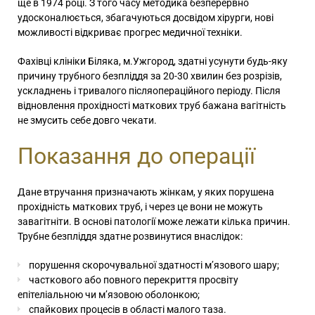
ще в 1974 році. З того часу методика безперервно
удосконалюється, збагачуються досвідом хірурги, нові
можливості відкриває прогрес медичної техніки.
Фахівці клініки Біляка, м.Ужгород, здатні усунути будь-яку
причину трубного безпліддя за 20-30 хвилин без розрізів,
ускладнень і тривалого післяопераційного періоду. Після
відновлення прохідності маткових труб бажана вагітність
не змусить себе довго чекати.
Показання до операції
Дане втручання призначають жінкам, у яких порушена
прохідність маткових труб
, і через це вони не можуть
завагітніти.
В основі патології може лежати кілька причин.
Трубне безпліддя здатне розвинутися внаслідок:
порушення скорочувальної здатності м’язового шару;
часткового або повного перекриття просвіту
епітеліальною чи м’язовою оболонкою;
спайкових процесів в області малого таза.