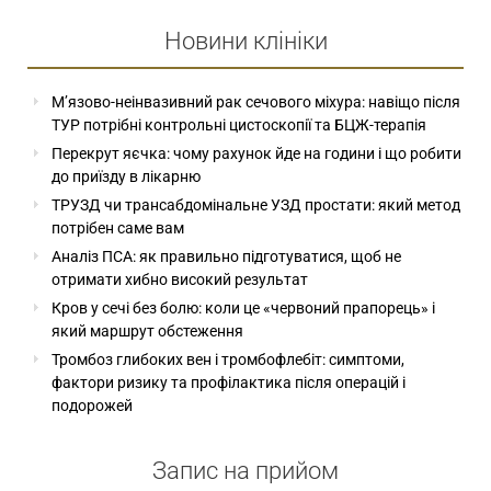
Новини клініки
М’язово-неінвазивний рак сечового міхура: навіщо після
ТУР потрібні контрольні цистоскопії та БЦЖ-терапія
Перекрут яєчка: чому рахунок йде на години і що робити
до приїзду в лікарню
ТРУЗД чи трансабдомінальне УЗД простати: який метод
потрібен саме вам
Аналіз ПСА: як правильно підготуватися, щоб не
отримати хибно високий результат
Кров у сечі без болю: коли це «червоний прапорець» і
який маршрут обстеження
Тромбоз глибоких вен і тромбофлебіт: симптоми,
фактори ризику та профілактика після операцій і
подорожей
Запис на прийом