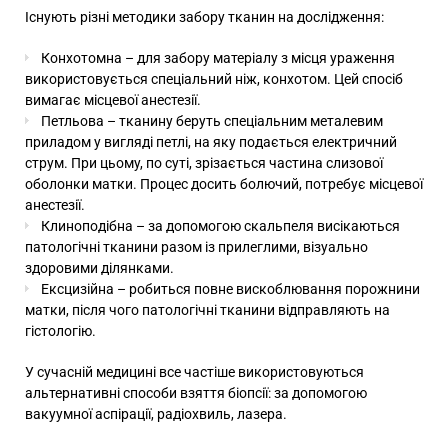
Існують різні методики забору тканин на дослідження:
Конхотомна – для забору матеріалу з місця ураження
використовується спеціальний ніж, конхотом. Цей спосіб
вимагає місцевої анестезії.
Петльова – тканину беруть спеціальним металевим
приладом у вигляді петлі, на яку подається електричний
струм. При цьому, по суті, зрізається частина слизової
оболонки матки. Процес досить болючий, потребує місцевої
анестезії.
Клиноподібна – за допомогою скальпеля висікаються
патологічні тканини разом із прилеглими, візуально
здоровими ділянками.
Ексцизійна – робиться повне вискоблювання порожнини
матки, після чого патологічні тканини відправляють на
гістологію.
У сучасній медицині все частіше використовуються
альтернативні способи взяття біопсії: за допомогою
вакуумної аспірації, радіохвиль, лазера.