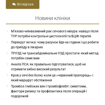
Всі відгуки
Новини клініки
М’язово-неінвазивний рак сечового міхура: навіщо після
ТУР потрібні контрольні цистоскопії та БЦЖ-терапія
Перекрут яєчка: чому рахунок йде на години і що робити
до приїзду в лікарню
ТРУЗД чи трансабдомінальне УЗД простати: який метод
потрібен саме вам
Аналіз ПСА: як правильно підготуватися, щоб не
отримати хибно високий результат
Кров у сечі без болю: коли це «червоний прапорець» і
який маршрут обстеження
Тромбоз глибоких вен і тромбофлебіт: симптоми,
фактори ризику та профілактика після операцій і
подорожей