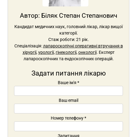
Автор:
Біляк Степан Степанович
Кандидат медичних наук, головний лікар, лікар вищої
категорії.
Стаж роботи: 21 рік.
Спеціалізація:
лапароскопічні оперативні втручання в
хірургії
,
урології
,
гінекології
,
онкології
. Експерт
лапароскопічних та ендоскопічних операцій.
Задати питання лікарю
Ваше ім'я
*
Ваш email
Номер телефону
*
Запитання