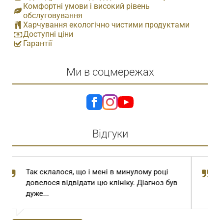
Комфортні умови і високий рівень
обслуговування
Харчування екологічно чистими продуктами
Доступні ціни
Гарантії
Ми в соцмережах
Відгуки
ці
Шановний Степан Томович та Степан
 був
Степанович! Сам Господь Бог привів мене
до вас з далекої...