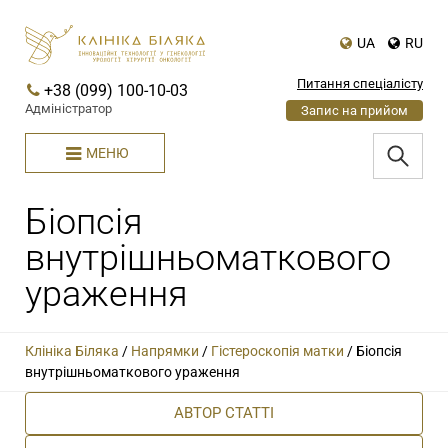
UA
RU
Питання спеціалісту
+38 (099) 100-10-03
Адміністратор
Запис на прийом
МЕНЮ
Біопсія
внутрішньоматкового
ураження
Клініка Біляка
/
Напрямки
/
Гістероскопія матки
/
Біопсія
внутрішньоматкового ураження
АВТОР СТАТТІ