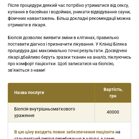
Після процедури деякий час потрібно утриматися від сексу,
купання в басейнах і водоймах, уникати відвідування сауни,
фізичних навантажень. Більш докладні рекомендації можна
отримати в лікаря.
Біопсія дозволяє виявити зміни в клітинах, правильно
поставити діагноз і призначити лікування. У Клініці Біляка
процедура дає максимально точні результати. Досвідчені
лікарі дбайливо беруть зразки тканин на аналіз, піклуючись
про комфорт пацієнтки. Щоб записатися на біопсію,
зв’яжіться з нами!
Вартість,
Назва послуги
грн
Біопсія внутрішньоматкового
40000
ураження
В цю ціну входить повне забезпечення пацієнта
на
стандартний період перебування в клініці, а саме: