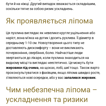
бути й на ніжці. Другий випадок вважається складнішим,
оскільки тягне за собою ризик ускладнень.
Як проявляється ліпома
Ця пухлина виглядає як невелике кругле ущільнення або
наріст, вона м’яка на дотик і досить рухлива. Її діаметр в
середньому 1-10 см. Новоутворення цього типу не
доставляють дискомфорту – вони не викликають
почервоніння, свербіння, болю. Найчастіше люди
звертаються до лікаря, коли пухлина знаходиться на
видному місці та виглядає неестетично. Це можуть бути
жировики під очима
, на щоках, лобі, шиї тощо. Також варто
проконсультуватися з фахівцем, якщо ліпома швидко росте,
з’являються нові осередки, або у вас
запалився жировик
.
Чим небезпечна ліпома –
ускладнення та ризики