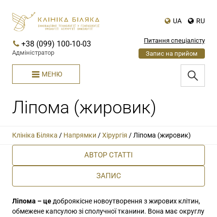
UA
RU
Питання спеціалісту
+38 (099) 100-10-03
Адміністратор
Запис на прийом
МЕНЮ
Ліпома (жировик)
Клініка Біляка
/
Напрямки
/
Хірургія
/
Ліпома (жировик)
АВТОР СТАТТІ
ЗАПИС
Ліпома – це
доброякісне новоутворення з жирових клітин,
обмежене капсулою зі сполучної тканини. Вона має округлу