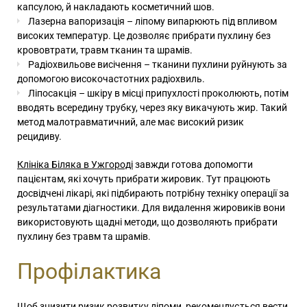
капсулою, й накладають косметичний шов.
Лазерна вапоризація – ліпому випарюють під впливом
високих температур. Це дозволяє прибрати пухлину без
крововтрати, травм тканин та шрамів.
Радіохвильове висічення – тканини пухлини руйнують за
допомогою високочастотних радіохвиль.
Ліпосакція – шкіру в місці припухлості проколюють, потім
вводять всередину трубку, через яку викачують жир. Такий
метод малотравматичний, але має високий ризик
рецидиву.
Клініка Біляка в Ужгороді
завжди готова допомогти
пацієнтам, які хочуть прибрати жировик. Тут працюють
досвідчені лікарі, які підбирають потрібну техніку операції за
результатами діагностики. Для видалення жировиків вони
використовують щадні методи, що дозволяють прибрати
пухлину без травм та шрамів.
Профілактика
Щоб знизити ризик розвитку ліпоми, рекомендується вести