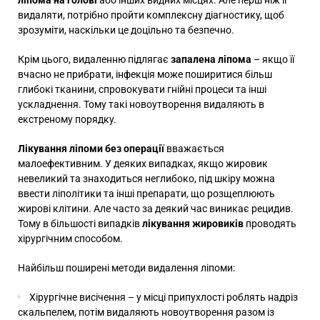
ліпома на голові
або інших видних місцях. Але перш ніж її
видаляти, потрібно пройти комплексну діагностику, щоб
зрозуміти, наскільки це доцільно та безпечно.
Крім цього, видаленню підлягає
запалена ліпома
– якщо її
вчасно не прибрати, інфекція може поширитися більш
глибокі тканини, спровокувати гнійні процеси та інші
ускладнення. Тому такі новоутворення видаляють в
екстреному порядку.
Лікування ліпоми без операції
вважається
малоефективним. У деяких випадках, якщо жировик
невеликий та знаходиться неглибоко, під шкіру можна
ввести ліполітики та інші препарати, що розщеплюють
жирові клітини. Але часто за деякий час виникає рецидив.
Тому в більшості випадків
лікування жировиків
проводять
хірургічним способом.
Найбільш поширені методи видалення ліпоми:
Хірургічне висічення – у місці припухлості роблять надріз
скальпелем, потім видаляють новоутворення разом із