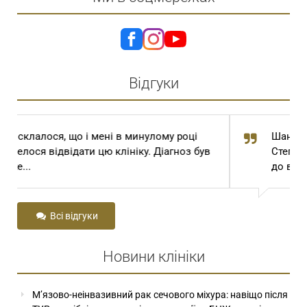
Відгуки
Шановний Степан Томович та Степан
ув
Степанович! Сам Господь Бог привів мене
до вас з далекої...
Всі відгуки
Новини клініки
М’язово-неінвазивний рак сечового міхура: навіщо після