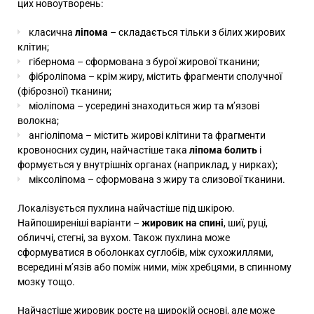
цих новоутворень:
класична
ліпома
– складається тільки з білих жирових
клітин;
гібернома – сформована з бурої жирової тканини;
фіброліпома – крім жиру, містить фрагменти сполучної
(фіброзної) тканини;
міоліпома – усередині знаходиться жир та м’язові
волокна;
ангіоліпома – містить жирові клітини та фрагменти
кровоносних судин, найчастіше така
ліпома болить
і
формується у внутрішніх органах (наприклад, у нирках);
міксоліпома – сформована з жиру та слизової тканини.
Локалізується пухлина найчастіше під шкірою.
Найпоширеніші варіанти –
жировик на спині
, шиї, руці,
обличчі, стегні, за вухом. Також пухлина може
сформуватися в оболонках суглобів, між сухожиллями,
всередині м’язів або поміж ними, між хребцями, в спинному
мозку тощо.
Найчастіше жировик росте на широкій основі, але може