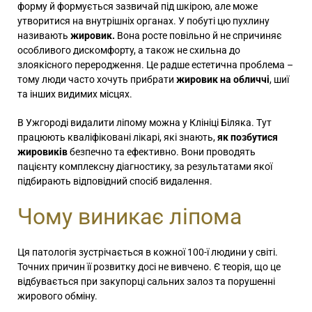
форму й формується зазвичай під шкірою, але може
утворитися на внутрішніх органах. У побуті цю пухлину
називають
жировик.
Вона росте повільно й не спричиняє
особливого дискомфорту, а також не схильна до
злоякісного переродження. Це радше естетична проблема –
тому люди часто хочуть прибрати
жировик на обличчі
, шиї
та інших видимих місцях.
В Ужгороді видалити ліпому можна у Клініці Біляка. Тут
працюють кваліфіковані лікарі, які знають,
як позбутися
жировиків
безпечно та ефективно. Вони проводять
пацієнту комплексну діагностику, за результатами якої
підбирають відповідний спосіб видалення.
Чому виникає ліпома
Ця патологія зустрічається в кожної 100-ї людини у світі.
Точних причин її розвитку досі не вивчено. Є теорія, що це
відбувається при закупорці сальних залоз та порушенні
жирового обміну.