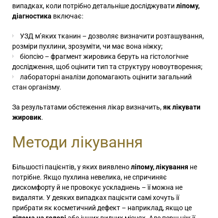
випадках, коли потрібно детальніше досліджувати
ліпому,
діагностика
включає:
УЗД м’яких тканин – дозволяє визначити розташування,
розміри пухлини, зрозуміти, чи має вона ніжку;
біопсію – фрагмент жировика беруть на гістологічне
дослідження, щоб оцінити тип та структуру новоутворення;
лабораторні аналізи допомагають оцінити загальний
стан організму.
За результатами обстеження лікар визначить,
як лікувати
жировик
.
Методи лікування
Більшості пацієнтів, у яких виявлено
ліпому, лікування
не
потрібне. Якщо пухлина невелика, не спричиняє
дискомфорту й не провокує ускладнень – її можна не
видаляти. У деяких випадках пацієнти самі хочуть її
прибрати як косметичний дефект – наприклад, якщо це