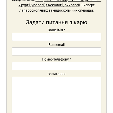
хірургії
,
урології
,
гінекології
,
онкології
. Експерт
лапароскопічних та ендоскопічних операцій.
Задати питання лікарю
Ваше ім'я
*
Ваш email
Номер телефону
*
Запитання