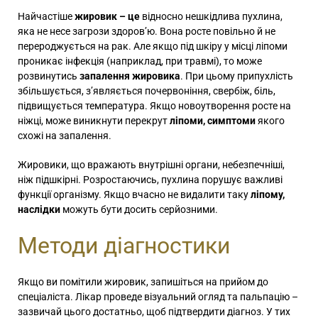
Найчастіше
жировик – це
відносно нешкідлива пухлина,
яка не несе загрози здоров’ю. Вона росте повільно й не
перероджується на рак. Але якщо під шкіру у місці ліпоми
проникає інфекція (наприклад, при травмі), то може
розвинутись
запалення жировика
. При цьому припухлість
збільшується, з’являється почервоніння, свербіж, біль,
підвищується температура. Якщо новоутворення росте на
ніжці, може виникнути перекрут
ліпоми, симптоми
якого
схожі на запалення.
Жировики, що вражають внутрішні органи, небезпечніші,
ніж підшкірні. Розростаючись, пухлина порушує важливі
функції організму. Якщо вчасно не видалити таку
ліпому,
наслідки
можуть бути досить серйозними.
Методи діагностики
Якщо ви помітили жировик, запишіться на прийом до
спеціаліста. Лікар проведе візуальний огляд та пальпацію –
зазвичай цього достатньо, щоб підтвердити діагноз. У тих