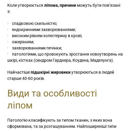
Коли утворюється
ліпома, причини
можуть бути пов’язані
з:
спадковою схильністю;
ендокринними захворюваннями;
високим рівнем холестерину в крові;
ожирінням;
захворюваннями печінки;
патологіями, що провокують зростання новоутворень на
шкірі, кістках (синдром Гарднера, Коудена, Маделунга).
Найчастіше
підшкірні жировики
утворюються в людей
старше 40-60 років.
Види та особливості
ліпом
Патологію класифікують за типом тканин, з яких вона
сформована, та за розташуванням. Найпоширеніші типи