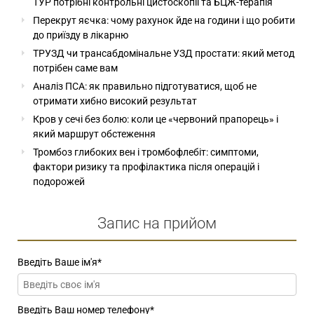
ТУР потрібні контрольні цистоскопії та БЦЖ-терапія
Перекрут яєчка: чому рахунок йде на години і що робити
до приїзду в лікарню
ТРУЗД чи трансабдомінальне УЗД простати: який метод
потрібен саме вам
Аналіз ПСА: як правильно підготуватися, щоб не
отримати хибно високий результат
Кров у сечі без болю: коли це «червоний прапорець» і
який маршрут обстеження
Тромбоз глибоких вен і тромбофлебіт: симптоми,
фактори ризику та профілактика після операцій і
подорожей
Запис на прийом
Введіть Ваше ім'я
*
Введіть Ваш номер телефону
*