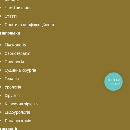
Часті питання
Статті
Політика конфіденційності
Напрямки
Гінекологія
Озонотерапія
Онкологія
Судинна хірургія
Терапія
КНОПКА
ЗВ'ЯЗКУ
Урологія
Хірургія
Класична хірургія
Ендоурологія
Лапароскопія
Операції