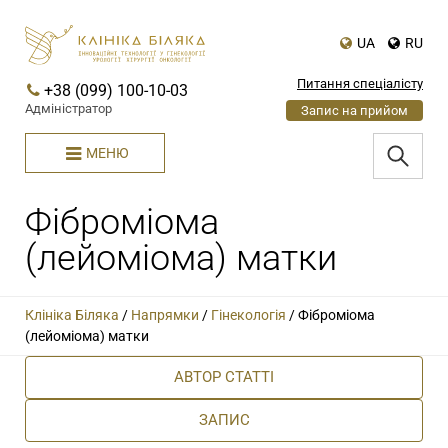
UA
RU
Питання спеціалісту
+38 (099) 100-10-03
Адміністратор
Запис на прийом
МЕНЮ
Фіброміома
(лейоміома) матки
Клініка Біляка
/
Напрямки
/
Гінекологія
/
Фіброміома
(лейоміома) матки
АВТОР СТАТТІ
ЗАПИС