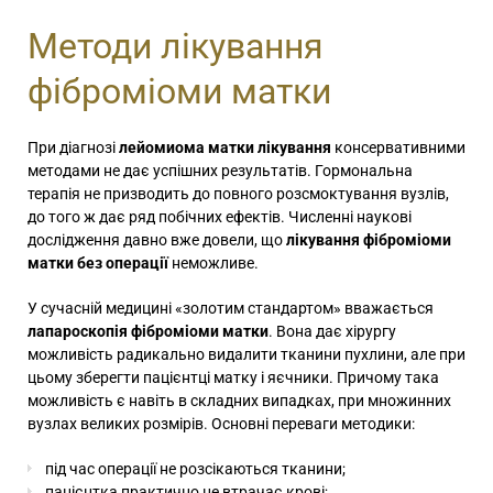
Методи лікування
фіброміоми матки
При діагнозі
лейомиома матки лікування
консервативними
методами не дає успішних результатів. Гормональна
терапія не призводить до повного розсмоктування вузлів,
до того ж дає ряд побічних ефектів. Численні наукові
дослідження давно вже довели, що
лікування фіброміоми
матки без операції
неможливе.
У сучасній медицині «золотим стандартом» вважається
лапароскопія фіброміоми матки
. Вона дає хірургу
можливість радикально видалити тканини пухлини, але при
цьому зберегти пацієнтці матку і яєчники. Причому така
можливість є навіть в складних випадках, при множинних
вузлах великих розмірів. Основні переваги методики:
під час операції не розсікаються тканини;
пацієнтка практично не втрачає крові;