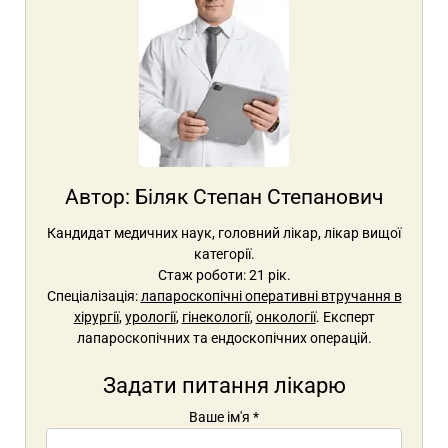
Автор:
Біляк Степан Степанович
Кандидат медичних наук, головний лікар, лікар вищої
категорії.
Стаж роботи: 21 рік.
Спеціалізація:
лапароскопічні оперативні втручання в
хірургії
,
урології
,
гінекології
,
онкології
. Експерт
лапароскопічних та ендоскопічних операцій.
Задати питання лікарю
Ваше ім'я
*