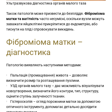
Ультразвукова діагностика органів малого таза
Також патологія може призвести до безпліддя.
Фіброміома
матки та вагітність
часто несумісні, оскільки вузли можуть
заважати яйцеклітині прикріпитися до ендометрію, або
тиснути на плід і спровокувати викидень.
Фіброміома матки –
діагностика
Патологію виявляють наступними методами:
Пальпація (промацування) живота – дозволяє
визначити розмір та розташування пухлини.
УЗД органів малого тазу – дає можливість візуалізувати
новоутворення, визначити його контури, тип, структуру,
оцінити ступінь залученості тканин.
Гістероскопія – огляд порожнини матки за допомогою
оптичного інструменту, допомагає детально дослідити
структуру пухлини.