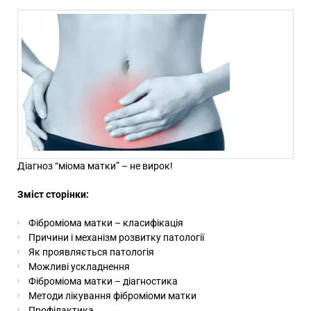
Діагноз “міома матки” – не вирок!
Зміст сторінки:
Фіброміома матки – класифікація
Причини і механізм розвитку патології
Як проявляється патологія
Можливі ускладнення
Фіброміома матки – діагностика
Методи лікування фіброміоми матки
Профілакт
и
ка