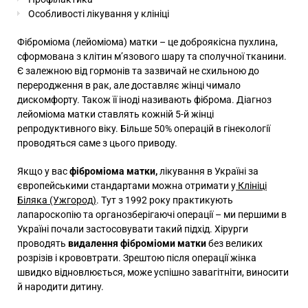
Особливості лікування у клініці
Фіброміома (лейоміома) матки – це доброякісна пухлина,
сформована з клітин м’язового шару та сполучної тканини.
Є залежною від гормонів та зазвичай не схильною до
переродження в рак, але доставляє жінці чимало
дискомфорту. Також її іноді називають фіброма. Діагноз
лейоміома матки ставлять кожній 5-й жінці
репродуктивного віку. Більше 50% операцій в гінекології
проводяться саме з цього приводу.
Якщо у вас
фіброміома матки,
лікування в Україні за
європейськими стандартами можна отримати у
Клініці
Біляка (Ужгород)
. Тут з 1992 року практикують
лапароскопію та органозберігаючі операції – ми першими в
Україні почали застосовувати такий підхід. Хірурги
проводять
видалення фіброміоми матки
без великих
розрізів і крововтрати. Зрештою після операції жінка
швидко відновлюється, може успішно завагітніти, виносити
й народити дитину.