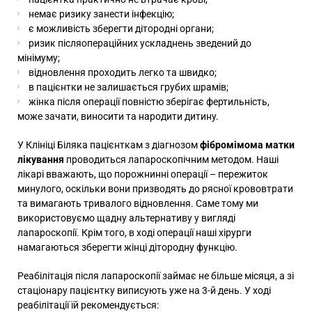
немає ризику занести інфекцію;
є можливість зберегти дітородні органи;
ризик післяопераційних ускладнень зведений до
мінімуму;
відновлення проходить легко та швидко;
в пацієнтки не залишається грубих шрамів;
жінка після операції повністю зберігає фертильність,
може зачати, виносити та народити дитину.
У Клініці Біляка пацієнткам з діагнозом
фібромімома матки
лікування
проводиться лапароскопічним методом. Наші
лікарі вважають, що порожнинні операції – пережиток
минулого, оскільки вони призводять до рясної крововтрати
та вимагають тривалого відновлення. Саме тому ми
використовуємо щадну альтернативу у вигляді
лапароскопії. Крім того, в ході операції наші хірурги
намагаються зберегти жінці дітородну функцію.
Реабілітація після лапароскопії займає не більше місяця, а зі
стаціонару пацієнтку виписують уже на 3-й день. У ході
реабілітації їй рекомендується: