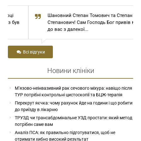
Шановний Степан Томович та Степан
Степанович! Сам Господь Бог привів мене
до вас з далекої...
Всі відгуки
Новини клініки
М’язово-неінвазивний рак сечового міхура: навіщо після
ТУР потрібні контрольні цистоскопії та БЦЖ-терапія
Перекрут яєчка: чому рахунок йде на години і що робити
до приїзду в лікарню
ТРУЗД чи трансабдомінальне УЗД простати: який метод
потрібен саме вам
Аналіз ПСА: як правильно підготуватися, щоб не
отримати хибно високий результат