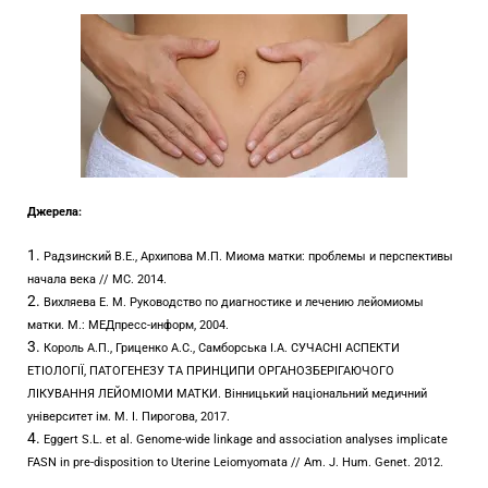
Джерела:
Радзинский В.Е., Архипова М.П. Миома матки: проблемы и перспективы
начала века // МС. 2014.
Вихляева Е. М. Руководство по диагностике и лечению лейомиомы
матки. М.: МЕДпресс-информ, 2004.
Король А.П., Гриценко А.С., Самборська І.А. СУЧАСНІ АСПЕКТИ
ЕТІОЛОГІЇ, ПАТОГЕНЕЗУ ТА ПРИНЦИПИ ОРГАНОЗБЕРІГАЮЧОГО
ЛІКУВАННЯ ЛЕЙОМІОМИ МАТКИ. Вінницький національний медичний
університет ім. М. І. Пирогова, 2017.
Eggert S.L. et al. Genome-wide linkage and association analyses implicate
FASN in pre-disposition to Uterine Leiomyomata // Am. J. Hum. Genet. 2012.