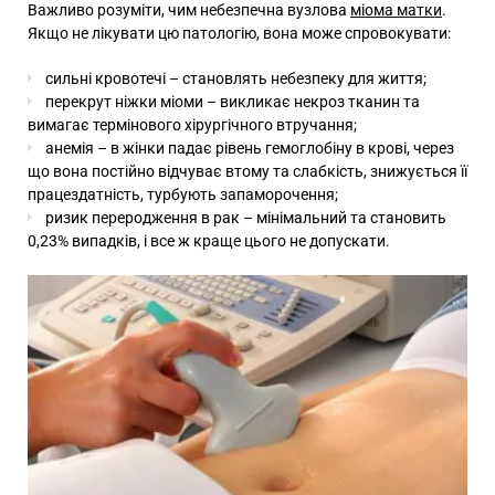
Важливо розуміти, чим небезпечна вузлова
міома матки
.
Якщо не лікувати цю патологію, вона може спровокувати:
сильні кровотечі – становлять небезпеку для життя;
перекрут ніжки міоми – викликає некроз тканин та
вимагає термінового хірургічного втручання;
анемія – в жінки падає рівень гемоглобіну в крові, через
що вона постійно відчуває втому та слабкість, знижується її
працездатність, турбують запаморочення;
ризик переродження в рак – мінімальний та становить
0,23% випадків, і все ж краще цього не допускати.