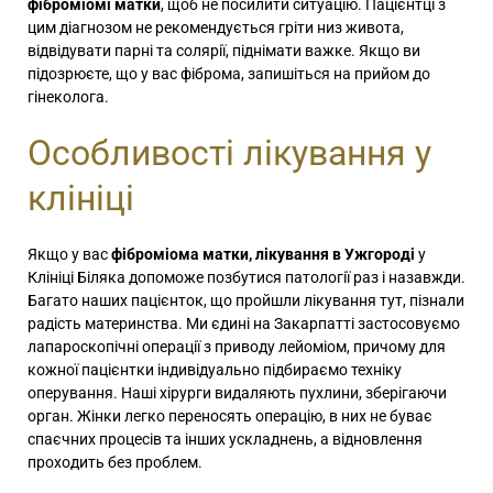
фіброміомі матки
, щоб не посилити ситуацію. Пацієнтці з
цим діагнозом не рекомендується гріти низ живота,
відвідувати парні та солярії, піднімати важке. Якщо ви
підозрюєте, що у вас фіброма, запишіться на прийом до
гінеколога.
Особливості лікування у
клініці
Якщо у вас
фіброміома матки, лікування в Ужгороді
у
Клініці Біляка допоможе позбутися патології раз і назавжди.
Багато наших пацієнток, що пройшли лікування тут, пізнали
радість материнства. Ми єдині на Закарпатті застосовуємо
лапароскопічні операції з приводу лейоміом, причому для
кожної пацієнтки індивідуально підбираємо техніку
оперування. Наші хірурги видаляють пухлини, зберігаючи
орган. Жінки легко переносять операцію, в них не буває
спаєчних процесів та інших ускладнень, а відновлення
проходить без проблем.