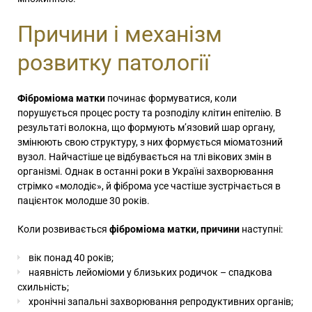
Причини і механізм
розвитку патології
Фіброміома матки
починає формуватися, коли
порушується процес росту та розподілу клітин епітелію. В
результаті волокна, що формують м’язовий шар органу,
змінюють свою структуру, з них формується міоматозний
вузол. Найчастіше це відбувається на тлі вікових змін в
організмі. Однак в останні роки в Україні захворювання
стрімко «молодіє», й фіброма усе частіше зустрічається в
пацієнток молодше 30 років.
Коли розвивається
фіброміома матки, причини
наступні:
вік понад 40 років;
наявність лейоміоми у близьких родичок – спадкова
схильність;
хронічні запальні захворювання репродуктивних органів;