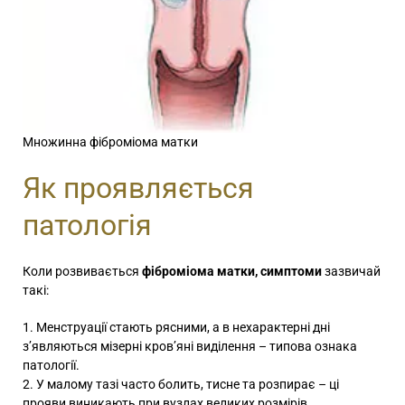
Множинна фіброміома матки
Як проявляється
патологія
Коли розвивається
фіброміома матки, симптоми
зазвичай
такі:
Менструації стають рясними, а в нехарактерні дні
з’являються мізерні кров’яні виділення – типова ознака
патології.
У малому тазі часто болить, тисне та розпирає – ці
прояви виникають при вузлах великих розмірів.