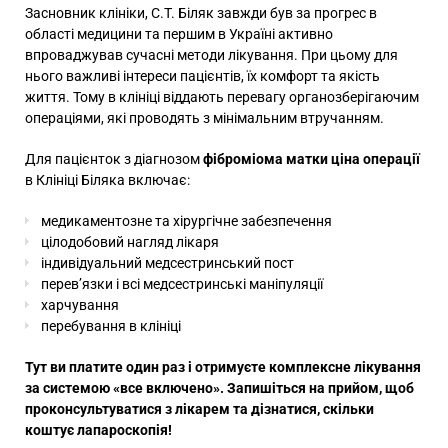
Засновник клініки, С.Т. Біляк завжди був за прогрес в
області медицини та першим в Україні активно
впроваджував сучасні методи лікування. При цьому для
нього важливі інтереси пацієнтів, їх комфорт та якість
життя. Тому в клініці віддають перевагу органозберігаючим
операціями, які проводять з мінімальним втручанням.
Для пацієнток з діагнозом
фіброміома матки ціна операції
в Клініці Біляка включає:
медикаментозне та хірургічне забезпечення
цілодобовий нагляд лікаря
індивідуальний медсестринський пост
перев’язки і всі медсестринські маніпуляції
харчування
перебування в клініці
Тут ви платите один раз і отримуєте комплексне лікування
за системою «все включено». Запишіться на прийом, щоб
проконсультуватися з лікарем та дізнатися, скільки
коштує лапароскопія!