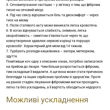
Сечовипускання частішає – у зв’язку з тим, що фіброма
тисне на сечовий міхур.
Під час сексу відчувається біль та дискомфорт – через
тиск на міому.
Після статевого акту може виникати легка кровотеча.
В ногах відчувається слабкість, оніміння, легка
хворобливість – симптом з’являється через те, що
новоутворення здавлює нервові корінці та порушує
кровообіг. Характерний для міом від 14 тижнів.
Турбують розлади кишківника – запори, метеоризм,
здуття.
Помітивши хоч одну з описаних ознак, потрібно записатися
на прийом до лікаря. Чим більше розростається фіброма,
тим складніше її видалити. А ще вона може стати причиною
безпліддя та інших серйозних проблем зі здоров’ям. Проте
на ранніх стадіях лікування фіброміоми матки проходить
легко та без ускладнень, а її вартість обходиться недорого.
Можливі ускладнення