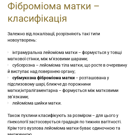
Фіброміома матки –
класифікація
Залежно від локалізації, розрізняють такі типи
новоутворень:
інтрамуральна лейоміома матки – формується у товщі
маткової стінки, між м’язовими шарами;
субсерозна – лейоміома тіла матки, що росте в очеревину
й виступає над поверхнею органу;
субмукозна фіброміома матки
– розташована у
підслизовому шарі, ближче до порожнини
матки;інтралігаментарна – формується між матковими
зв’язками;
лейоміома шийки матки.
Також пухлини класифікують за розміром – для цього у
гінекології застосовується градація по тижнях вагітності.
Крім того вузлова лейоміома матки буває одиночною та
множинною.