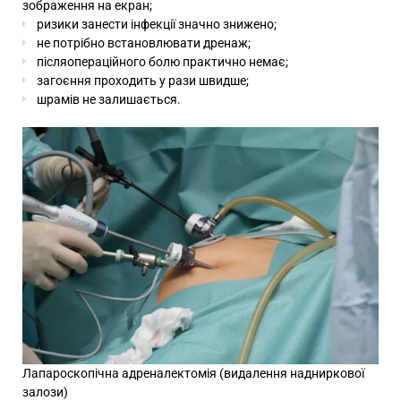
зображення на екран;
ризики занести інфекції значно знижено;
не потрібно встановлювати дренаж;
післяопераційного болю практично немає;
загоєння проходить у рази швидше;
шрамів не залишається.
Лапароскопічна адреналектомія (видалення надниркової
залози)