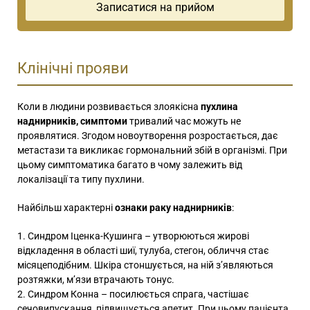
Клінічні прояви
Коли в людини розвивається злоякісна
пухлина
наднирників, симптоми
тривалий час можуть не
проявлятися. Згодом новоутворення розростається, дає
метастази та викликає гормональний збій в організмі. При
цьому симптоматика багато в чому залежить від
локалізації та типу пухлини.
Найбільш характерні
ознаки раку наднирників
:
Синдром Іценка-Кушинга – утворюються жирові
відкладення в області шиї, тулуба, стегон, обличчя стає
місяцеподібним. Шкіра стоншується, на ній з’являються
розтяжки, м’язи втрачають тонус.
Синдром Конна – посилюється спрага, частішає
сечовипускання, підвищується апетит. При цьому пацієнта