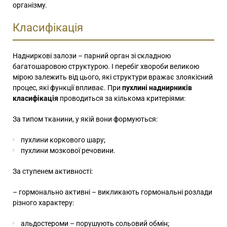
організму.
Класифікація
Надниркові залози – парний орган зі складною
багатошаровою структурою. І перебіг хвороби великою
мірою залежить від цього, які структури вражає злоякісний
процес, які функції впливає. При
пухлині наднирників
класифікація
проводиться за кількома критеріями:
За типом тканини, у якій вони формуються:
пухлини коркового шару;
пухлини мозкової речовини.
За ступенем активності:
– гормонально активні – викликають гормональні розлади
різного характеру:
альдостероми – порушують сольовий обмін;