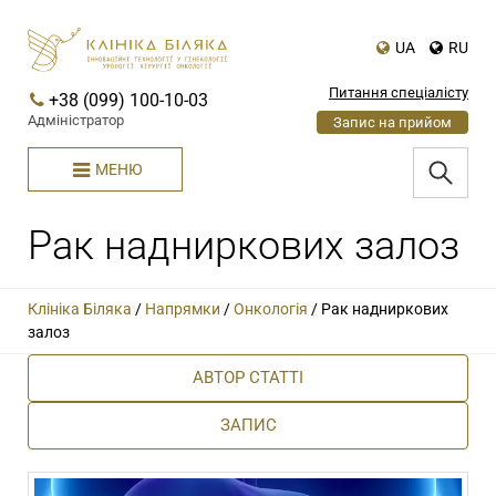
UA
RU
Питання спеціалісту
+38 (099) 100-10-03
Адміністратор
Запис на прийом
МЕНЮ
Рак надниркових залоз
Клініка Біляка
/
Напрямки
/
Онкологія
/
Рак надниркових
залоз
АВТОР СТАТТІ
ЗАПИС