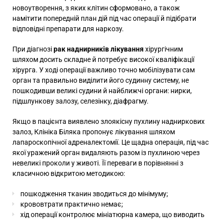
новоутворення, з яких клітин сформовано, а також
намітити попередній план дій під час операції й підібрати
відповідні препарати для наркозу.
При діагнозі
рак наднирників лікування
хірургічним
шляхом досить складне й потребує високої кваліфікації
хірурга. У ході операції важливо точно мобілізувати сам
орган та правильно виділити його судинну систему, не
пошкодивши великі судини й найближчі органи: нирки,
підшлункову залозу, селезінку, діафрагму.
Якщо в пацієнта виявлено ​​злоякісну пухлину надниркових
залоз, Клініка Біляка пропонує лікування шляхом
лапароскопічної адреналектомії. Це щадна операція, під час
якої уражений орган видаляють разом із пухлиною через
невеликі проколи у животі. Її переваги в порівнянні з
класичною відкритою методикою:
пошкодження тканин зводиться до мінімуму;
крововтрати практично немає;
хід операції контролює мініатюрна камера, що виводить