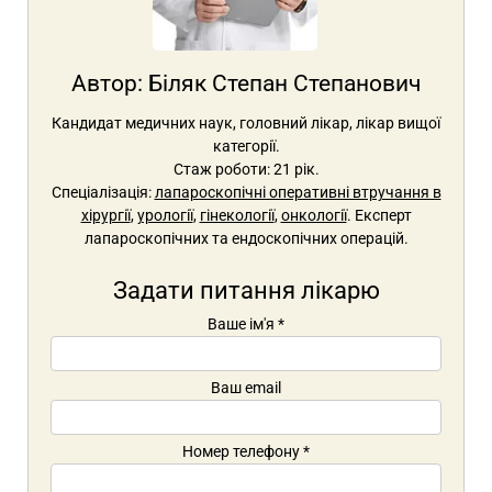
Автор:
Біляк Степан Степанович
Кандидат медичних наук, головний лікар, лікар вищої
категорії.
Стаж роботи: 21 рік.
Спеціалізація:
лапароскопічні оперативні втручання в
хірургії
,
урології
,
гінекології
,
онкології
. Експерт
лапароскопічних та ендоскопічних операцій.
Задати питання лікарю
Ваше ім'я
*
Ваш email
Номер телефону
*