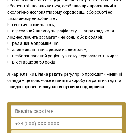
або повітрі, що вдихається, особливо при проживанні в
екологічно несприятливому середовищі або роботі на
шкідливому виробництві;
генетична схильність;
агресивний вплив ультрафіолету – наприклад, коли
людина любить засмагати на сонці або в солярії;
радіаційне опромінення;
зловживання цигарками й алкоголем;
незбалансований раціон, у якому переважають жири;
вік старше за 50 років.
Лікарі Клініки Біляка радять регулярно проходити медичні
огляди – це допоможе виявити хворобу на ранній стадії та
швидко провести
лікування пухлини наднирника.