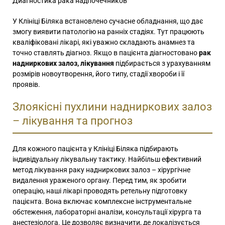
Диагностика рака надпочечников
У Клініці Біляка встановлено сучасне обладнання, що дає
змогу виявити патологію на ранніх стадіях. Тут працюють
кваліфіковані лікарі, які уважно складають анамнез та
точно ставлять діагноз. Якщо в пацієнта діагностовано
рак
надниркових залоз, лікування
підбирається з урахуванням
розмірів новоутворення, його типу, стадії хвороби і її
проявів.
Злоякісні пухлини надниркових залоз
– лікування та прогноз
Для кожного пацієнта у Клініці Біляка підбирають
індивідуальну лікувальну тактику. Найбільш ефективний
метод лікування раку надниркових залоз – хірургічне
видалення ураженого органу. Перед тим, як зробити
операцію, наші лікарі проводять ретельну підготовку
пацієнта. Вона включає комплексне інструментальне
обстеження, лабораторні аналізи, консультації хірурга та
анестезіолога. Це дозволяє визначити, де локалізується