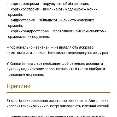
кортикостероми – порушують обмін речовин;
кортикоестроми – викликають надлишок жіночих
гормонів;
андростероми – збільшують кількість чоловічих
гормонів;
кортикоандростероми – проявляють змішані симптоми
гормональних порушень.
– гормонально неактивні – не виявляють яскравої
симптоматики, але частіше схильні перероджуватись у рак.
У Клініці Біляка є все необхідне, щоб ретельно дослідити
пухлину надниркових залоз, визначити її тип та підібрати
правильне лікування.
Причини
Етіологія захворювання остаточно не вивчена. Але є низка
несприятливих чинників, котрі викликають клітинні мутації:
вплив канцерогенів: ці речовини можуть міститися в їжі