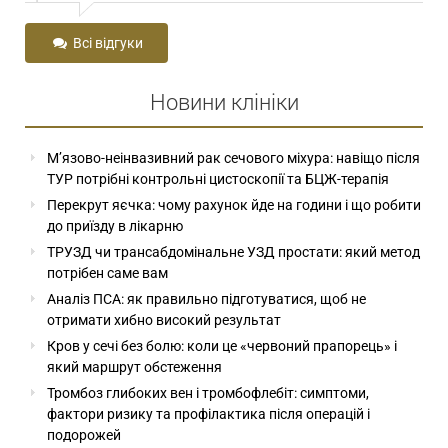
Всі відгуки
Новини клініки
М’язово-неінвазивний рак сечового міхура: навіщо після
ТУР потрібні контрольні цистоскопії та БЦЖ-терапія
Перекрут яєчка: чому рахунок йде на години і що робити
до приїзду в лікарню
ТРУЗД чи трансабдомінальне УЗД простати: який метод
потрібен саме вам
Аналіз ПСА: як правильно підготуватися, щоб не
отримати хибно високий результат
Кров у сечі без болю: коли це «червоний прапорець» і
який маршрут обстеження
Тромбоз глибоких вен і тромбофлебіт: симптоми,
фактори ризику та профілактика після операцій і
подорожей