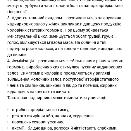
можуть турбувати часті головні болі та напади артеріальної
гіпертензії.
Адрогенітальний синдром – розвивається, коли пухлина
надниркових залоз у жінок викликає підвищену продукцію
чоловічих статевих гормонів. При цьому збивається
менструальний цикл, зменшується обсяг грудей, грубіє
голос, збільшується м’язова маса. На обличчі й тілі
надмірно росте волосся, а на голові – навпаки, випадає, аж
до лисини.
Фемінізація – розвивається зі збільшенням рівня жіночих
гормонів, вироблення яких стимулює пухлину надниркових
залоз. Симптоми в чоловіків проявляються у вигляді
збільшення молочних залоз, поступової атрофії статевого
члена та сім’яників, зниження лібідо та потенції, жирових
відкладень на стегнах та животі.
Також рак наднирника може виявлятися у вигляді:
стрибків артеріального тиску;
різкого ожиріння або, навпаки, схуднення;
порушень сечовипускання;
анемії – блідне шкіра, волосся й нігті стають слабкими,