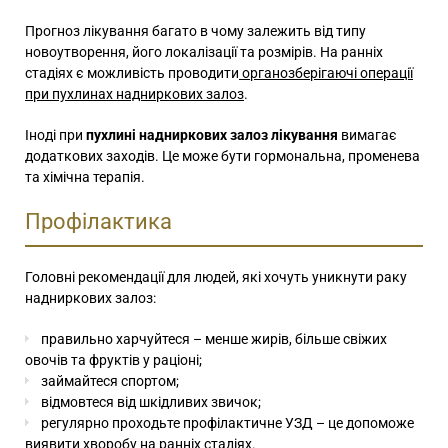
Прогноз лікування багато в чому залежить від типу
новоутворення, його локалізації та розмірів. На ранніх
стадіях є можливість проводити
органозберігаючі операції
при пухлинах надниркових залоз
.
Іноді при
пухлині надниркових залоз лікування
вимагає
додаткових заходів. Це може бути гормональна, променева
та хімічна терапія.
Профілактика
Головні рекомендації для людей, які хочуть уникнути раку
надниркових залоз:
правильно харчуйтеся – менше жирів, більше свіжих
овочів та фруктів у раціоні;
займайтеся спортом;
відмовтеся від шкідливих звичок;
регулярно проходьте профілактичне УЗД – це допоможе
виявити хворобу на ранніх стадіях.