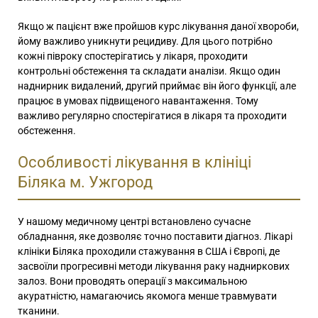
Якщо ж пацієнт вже пройшов курс лікування даної хвороби,
йому важливо уникнути рецидиву. Для цього потрібно
кожні півроку спостерігатись у лікаря, проходити
контрольні обстеження та складати аналізи. Якщо один
наднирник видалений, другий приймає він його функції, але
працює в умовах підвищеного навантаження. Тому
важливо регулярно спостерігатися в лікаря та проходити
обстеження.
Особливості лікування в клініці
Біляка м. Ужгород
У нашому медичному центрі встановлено сучасне
обладнання, яке дозволяє точно поставити діагноз. Лікарі
клініки Біляка проходили стажування в США і Європі, де
засвоїли прогресивні методи лікування раку надниркових
залоз. Вони проводять операції з максимальною
акуратністю, намагаючись якомога менше травмувати
тканини.