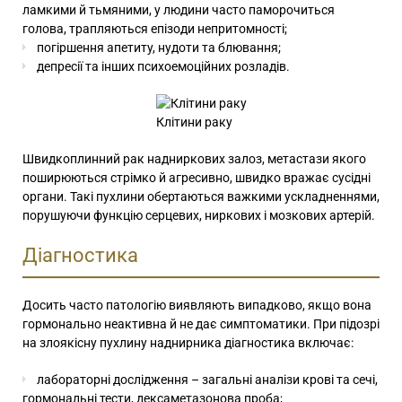
ламкими й тьмяними, у людини часто паморочиться
голова, трапляються епізоди непритомності;
погіршення апетиту, нудоти та блювання;
депресії та інших психоемоційних розладів.
Клітини раку
Швидкоплинний рак надниркових залоз, метастази якого
поширюються стрімко й агресивно, швидко вражає сусідні
органи. Такі пухлини обертаються важкими ускладненнями,
порушуючи функцію серцевих, ниркових і мозкових артерій.
Діагностика
Досить часто патологію виявляють випадково, якщо вона
гормонально неактивна й не дає симптоматики. При підозрі
на злоякісну пухлину наднирника діагностика включає:
лабораторні дослідження – загальні аналізи крові та сечі,
гормональні тести, дексаметазонова проба;