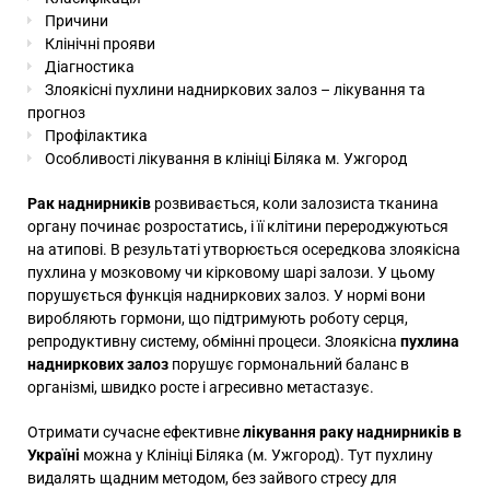
Причини
Клінічні прояви
Діагностика
Злоякісні пухлини надниркових залоз – лікування та
прогноз
Профілактика
Особливості лікування в клініці Біляка м. Ужгород
Рак наднирників
розвивається, коли залозиста тканина
органу починає розростатись, і її клітини перероджуються
на атипові. В результаті утворюється осередкова злоякісна
пухлина у мозковому чи кірковому шарі залози. У цьому
порушується функція надниркових залоз. У нормі вони
виробляють гормони, що підтримують роботу серця,
репродуктивну систему, обмінні процеси. Злоякісна
пухлина
надниркових залоз
порушує гормональний баланс в
організмі, швидко росте і агресивно метастазує.
Отримати сучасне ефективне
лікування раку наднирників в
Україні
можна у Клініці Біляка (м. Ужгород). Тут пухлину
видалять щадним методом, без зайвого стресу для