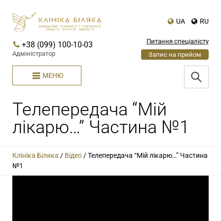
UA
RU
Питання спеціалісту
+38 (099) 100-10-03
Адміністратор
Запис на прийом
МЕНЮ
Телепередача “Мій
лікарю…” Частина №1
Клініка Біляка
/
Відео
/
Телепередача “Мій лікарю…” Частина
№1