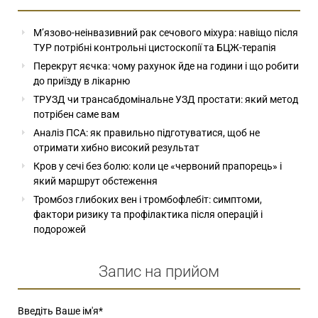
М’язово-неінвазивний рак сечового міхура: навіщо після
ТУР потрібні контрольні цистоскопії та БЦЖ-терапія
Перекрут яєчка: чому рахунок йде на години і що робити
до приїзду в лікарню
ТРУЗД чи трансабдомінальне УЗД простати: який метод
потрібен саме вам
Аналіз ПСА: як правильно підготуватися, щоб не
отримати хибно високий результат
Кров у сечі без болю: коли це «червоний прапорець» і
який маршрут обстеження
Тромбоз глибоких вен і тромбофлебіт: симптоми,
фактори ризику та профілактика після операцій і
подорожей
Запис на прийом
Введіть Ваше ім'я
*