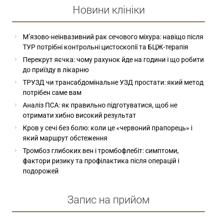
Новини клініки
М’язово-неінвазивний рак сечового міхура: навіщо після
ТУР потрібні контрольні цистоскопії та БЦЖ-терапія
Перекрут яєчка: чому рахунок йде на години і що робити
до приїзду в лікарню
ТРУЗД чи трансабдомінальне УЗД простати: який метод
потрібен саме вам
Аналіз ПСА: як правильно підготуватися, щоб не
отримати хибно високий результат
Кров у сечі без болю: коли це «червоний прапорець» і
який маршрут обстеження
Тромбоз глибоких вен і тромбофлебіт: симптоми,
фактори ризику та профілактика після операцій і
подорожей
Запис на прийом