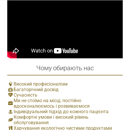
Чому обирають нас
Високий професіоналізм
Багаторічний досвід
Сучасність
Ми не стоїмо на місці, постійно
вдосконалюємось і розвиваємося
Індивідуальний підхід до кожного пацієнта
Комфортні умови і високий рівень
обслуговування
Харчування екологічно чистими продуктами