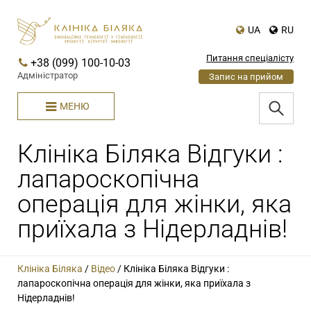
UA
RU
Питання спеціалісту
+38 (099) 100-10-03
Адміністратор
Запис на прийом
МЕНЮ
Клініка Біляка Відгуки :
лапароскопічна
операція для жінки, яка
приїхала з Нідерладнів!
Клініка Біляка
/
Відео
/
Клініка Біляка Відгуки :
лапароскопічна операція для жінки, яка приїхала з
Нідерладнів!