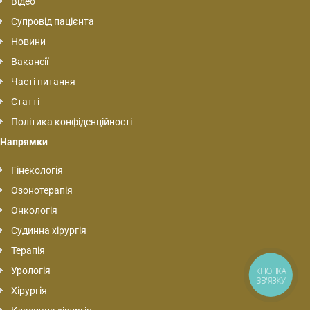
Відео
Супровід пацієнта
Новини
Вакансії
Часті питання
Статті
Політика конфіденційності
Напрямки
Гінекологія
Озонотерапія
Онкологія
Судинна хірургія
Терапія
Урологія
КНОПКА
ЗВ'ЯЗКУ
Хірургія