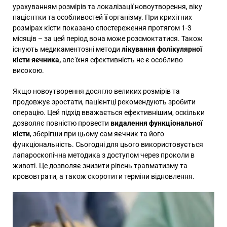
урахуванням розмірів та локалізації новоутворення, віку
пацієнтки та особливостей її організму. При крихітних
розмірах кісти показано спостереження протягом 1-3
місяців – за цей період вона може розсмоктатися. Також
існують медикаментозні методи
лікування фолікулярної
кісти яєчника,
але їхня ефективність не є особливо
високою.
Якщо новоутворення досягло великих розмірів та
продовжує зростати, пацієнтці рекомендують зробити
операцію. Цей підхід вважається ефективнішим, оскільки
дозволяє повністю провести
видалення функціональної
кісти
, зберігши при цьому сам яєчник та його
функціональність. Сьогодні для цього використовується
лапароскопічна методика з доступом через проколи в
животі. Це дозволяє знизити рівень травматизму та
крововтрати, а також скоротити терміни відновлення.