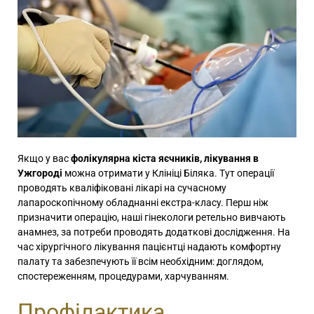
Якщо у вас
фолікулярна кіста яєчників, лікування в
Ужгороді
можна отримати у Клініці Біляка. Тут операції
проводять кваліфіковані лікарі на сучасному
лапароскопічному обладнанні екстра-класу. Перш ніж
призначити операцію, наші гінекологи ретельно вивчають
анамнез, за потреби проводять додаткові дослідження. На
час хірургічного лікування пацієнтці надають комфортну
палату та забезпечують її всім необхідним: доглядом,
спостереженням, процедурами, харчуванням.
Профілактика