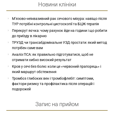
Новини клініки
М’язово-неінвазивний рак сечового міхура: навіщо після
ТУР потрібні контрольні цистоскопії та БЦЖ-терапія
Перекрут яєчка: чому рахунок йде на години і що робити
до приїзду в лікарню
ТРУЗД чи трансабдомінальне УЗД простати: який метод
потрібен саме вам
Аналіз ПСА: як правильно підготуватися, щоб не
отримати хибно високий результат
Кров у сечі без болю: коли це «червоний прапорець» і
який маршрут обстеження
Тромбоз глибоких вен і тромбофлебіт: симптоми,
фактори ризику та профілактика після операцій і
подорожей
Запис на прийом