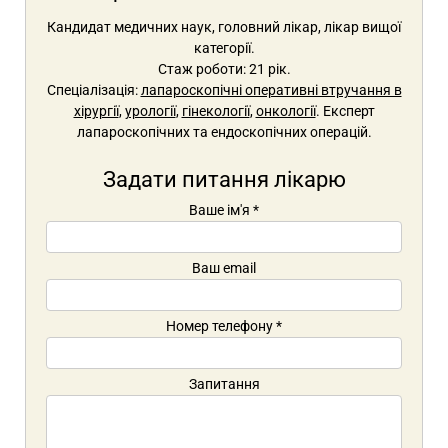
Кандидат медичних наук, головний лікар, лікар вищої
категорії.
Стаж роботи: 21 рік.
Спеціалізація:
лапароскопічні оперативні втручання в
хірургії
,
урології
,
гінекології
,
онкології
. Експерт
лапароскопічних та ендоскопічних операцій.
Задати питання лікарю
Ваше ім'я
*
Ваш email
Номер телефону
*
Запитання