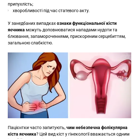
припухлість;
хворобливості під час статевого акту.
У занедбаних випадках
ознаки функціональної кісти
яєчника
можуть доповнюватися нападами нудоти та
блювання, запамороченнями, прискореним серцебиттям,
загальною слабкістю.
Пацієнтки часто запитують,
чим небезпечна фолікулярна
кіста яєчника
? Цей вид кіст у гінекології вважається одним