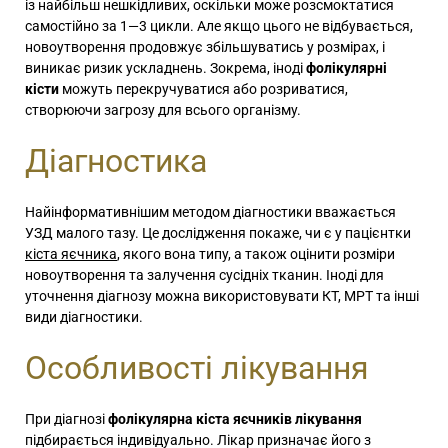
із найбільш нешкідливих, оскільки може розсмоктатися
самостійно за 1—3 цикли. Але якщо цього не відбувається,
новоутворення продовжує збільшуватись у розмірах, і
виникає ризик ускладнень. Зокрема, іноді
фолікулярні
кісти
можуть перекручуватися або розриватися,
створюючи загрозу для всього організму.
Діагностика
Найінформативнішим методом діагностики вважається
УЗД малого тазу. Це дослідження покаже, чи є у пацієнтки
кіста яєчника
, якого вона типу, а також оцінити розміри
новоутворення та залучення сусідніх тканин. Іноді для
уточнення діагнозу можна використовувати КТ, МРТ та інші
види діагностики.
Особливості лікування
При діагнозі
фолікулярна кіста яєчників лікування
підбирається індивідуально. Лікар призначає його з