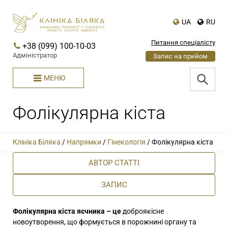
UA
RU
Питання спеціалісту
+38 (099) 100-10-03
Адміністратор
Запис на прийом
МЕНЮ
Фолікулярна кіста
Клініка Біляка
/
Напрямки
/
Гінекологія
/
Фолікулярна кіста
АВТОР СТАТТІ
ЗАПИС
Фолікулярна кіста яєчника – це
доброякісне
новоутворення, що формується в порожнині органу та