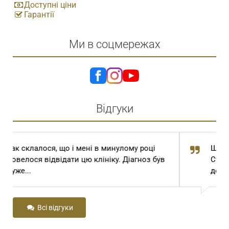
Доступні ціни
Гарантії
Ми в соцмережах
Відгуки
Шановний Степан Томович та Степан
Степанович! Сам Господь Бог привів мене
до вас з далекої...
Всі відгуки