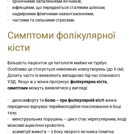
хронічними запаленнями яєчників;
інфекціями, що передаються статевим шляхом;
надмірними фізичними навантаженнями;
частими та сильними стресами.
Симптоми фолікулярної
кісти
Більшість пацієнток ця патологія майже не турбує.
Особливо це стосується невеликих новоутворень (до 5 см).
Досить часто їх виявляють випадково під час планового
УЗД. Якщо ж у жінки прогресує
фолікулярна кіста,
симптоми
можуть виявлятися у вигляді:
дискомфорту та
болю – при фолікулярній кісті
жінка
періодично відчуває переймоподібне поколювання в боці
тазу;
менструальних порушень – цикл стає нерегулярним, іноді
можливі ациклічні кровотечі;
асиметрії живота – з боку хворого яєчника помітна