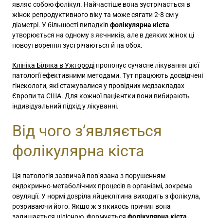
являє собою фолікул. Найчастіше вона зустрічається в
жінок репродуктивного віку та може сягати 2-8 см у
діаметрі. У більшості випадків
фолікулярна кіста
утворюється на одному з яєчників, але в деяких жінок ці
новоутворення зустрічаються й на обох.
Клініка Біляка в Ужгороді
пропонує сучасне лікування цієї
патології ефективними методами. Тут працюють досвідчені
гінекологи, які стажувалися у провідних медзакладах
Європи та США. Для кожної пацієнтки вони вибирають
індивідуальний підхід у лікуванні.
Від чого з’являється
фолікулярна кіста
Ця патологія зазвичай пов’язана з порушенням
ендокринно-метаболічних процесів в організмі, зокрема
овуляції. У нормі дозріла яйцеклітина виходить з фолікула,
розриваючи його. Якщо ж з якихось причин вона
залишається цілісною, формується
фолікулярна кіста