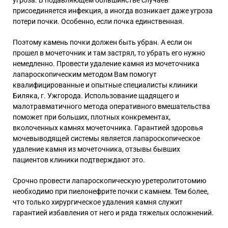
присоединяется инфекция, а иногда возникает даже угроза
потери почки
. Особенно, если почка единственная.
Поэтому камень почки должен быть убран. А если он
прошел в мочеточник и там застрял, то убрать его нужно
немедленно. Провести удаление камня из мочеточника
лапароскопическим методом Вам помогут
квалифицированные и опытные специалисты клиники
Биляка, г. Ужгорода. Использование щадящего и
малотравматичного метода оперативного вмешательства
поможет при больших, плотных конкрементах,
вколоченных камнях мочеточника.
Гарантией здоровья
мочевыводящей системы является лапароскопическое
удаление камня из мочеточника, отзывы
бывших
пациентов клиники подтверждают это
.
Срочно провести лапароскопическую уретеролитотомию
необходимо при пиелонефрите почки с камнем. Тем более,
что только хирургическое удаления камня служит
гарантией избавления от него и ряда тяжелых осложнений.