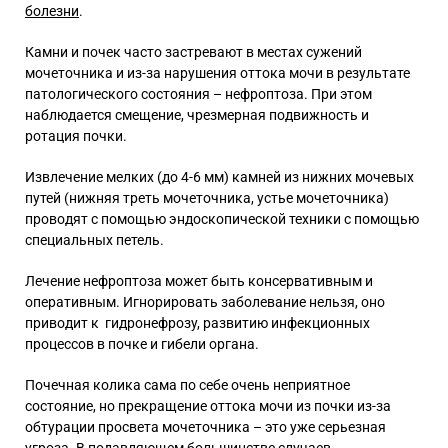
болезни
.
Камни и почек часто застревают в местах сужений
мочеточника и из-за нарушения оттока мочи в результате
патологического состояния – нефроптоза. При этом
наблюдается смещение, чрезмерная подвижность и
ротация почки.
Извлечение мелких (до 4-6 мм) камней из нижних мочевых
путей (нижняя треть мочеточника, устье мочеточника)
проводят с помощью эндоскопической техники с помощью
специальных петель.
Лечение нефроптоза
может быть консервативным и
оперативным. Игнорировать заболевание нельзя, оно
приводит к гидронефрозу,
развитию инфекционных
процессов в почке и гибели органа.
Почечная колика сама по себе очень неприятное
состояние, но прекращение оттока мочи из почки из-за
обтурации просвета мочеточника – это уже серьезная
угроза.
В подавляющем большинстве случаев