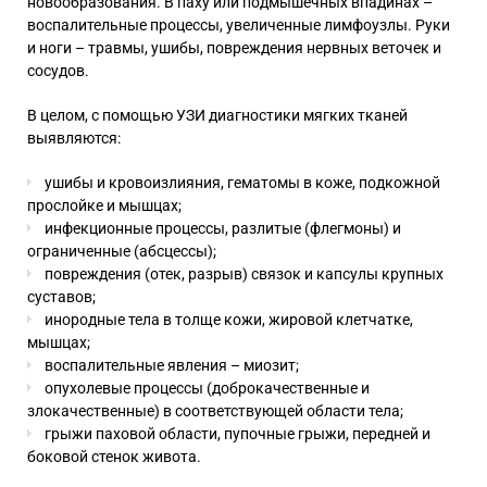
новообразования. В паху или подмышечных впадинах –
воспалительные процессы, увеличенные лимфоузлы. Руки
и ноги – травмы, ушибы, повреждения нервных веточек и
сосудов.
В целом, с помощью УЗИ диагностики мягких тканей
выявляются:
ушибы и кровоизлияния, гематомы в коже, подкожной
прослойке и мышцах;
инфекционные процессы, разлитые (флегмоны) и
ограниченные (абсцессы);
повреждения (отек, разрыв) связок и капсулы крупных
суставов;
инородные тела в толще кожи, жировой клетчатке,
мышцах;
воспалительные явления – миозит;
опухолевые процессы (доброкачественные и
злокачественные) в соответствующей области тела;
грыжи паховой области
,
пупочные грыжи
, передней и
боковой стенок живота.