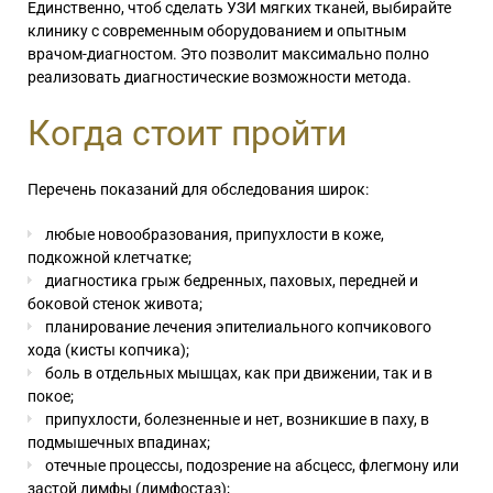
Единственно, чтоб сделать УЗИ мягких тканей, выбирайте
клинику с современным оборудованием и опытным
врачом-диагностом. Это позволит максимально полно
реализовать диагностические возможности метода.
Когда стоит пройти
Перечень показаний для обследования широк:
любые новообразования, припухлости в коже,
подкожной клетчатке;
диагностика грыж бедренных, паховых, передней и
боковой стенок живота;
планирование лечения
эпителиального копчикового
хода (кисты копчика)
;
боль в отдельных мышцах, как при движении, так и в
покое;
припухлости, болезненные и нет, возникшие в паху, в
подмышечных впадинах;
отечные процессы, подозрение на абсцесс, флегмону или
застой лимфы (лимфостаз);