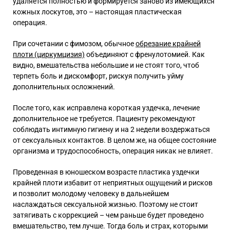
удаляется полностью и формируется заново из имеющихся
кожных лоскутов, это – настоящая пластическая
операция.
При сочетании с фимозом, обычное
обрезание крайней
плоти (циркумцизия)
объединяют с френулотомией. Как
видно, вмешательства небольшие и не стоят того, чтоб
терпеть боль и дискомфорт, рискуя получить уйму
дополнительных осложнений.
После того, как исправлена
короткая уздечка, лечение
дополнительное не требуется. Пациенту рекомендуют
соблюдать интимную гигиену и на 2 недели воздержаться
от сексуальных контактов. В целом же, на общее состояние
организма и трудоспособность, операция никак не влияет.
Проведенная в юношеском возрасте
пластика уздечки
крайней плоти
избавит от неприятных ощущений и рисков
и позволит молодому человеку в дальнейшем
наслаждаться сексуальной жизнью.
Поэтому не стоит
затягивать с коррекцией – чем раньше будет проведено
вмешательство, тем лучше. Тогда боль и страх, которыми