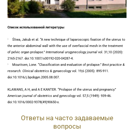
Список использованной литературы
Śliwa, Jakub et al. “A new technique of laparoscopic fixation of the uterus to
the anterior abdominal wall with the use of overfascial mesh in the treatment
of pelvic organ prolapse.”
International urogynecology journal
vol. 31,10 (2020):
2165-2167. doi:10.1007/s00192-020-04287-4.
Mouritsen, Lone. “Classification and evaluation of prolapse.”
Best practice &
research. Clinical obstetrics & gynaecology
vol. 19,6 (2005): 895-911.
doi:10.1016/j.bpobgyn.2005.08.007.
KLAWANS, A H, and A E KANTER. “Prolapse of the uterus and pregnancy.”
American journal of obstetrics and gynecology
vol. 57,5 (1949): 939-46.
doi:10.1016/0002-9378(49)90650-x.
Ответы на часто задаваемые
вопросы