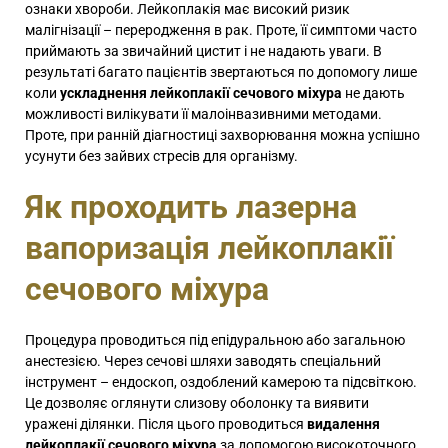
ознаки хвороби. Лейкоплакія має високий ризик
малігнізації – переродження в рак. Проте, її симптоми часто
приймають за звичайний цистит і не надають уваги. В
результаті багато пацієнтів звертаються по допомогу лише
коли
ускладнення лейкоплакії сечового міхура
не дають
можливості вилікувати її малоінвазивними методами.
Проте, при ранній діагностиці захворювання можна успішно
усунути без зайвих стресів для організму.
Як проходить лазерна
вапоризація лейкоплакії
сечового міхура
Процедура проводиться під епідуральною або загальною
анестезією. Через сечові шляхи заводять спеціальний
інструмент – ендоскоп, оздоблений камерою та підсвіткою.
Це дозволяє оглянути слизову оболонку та виявити
уражені ділянки. Після цього проводиться
видалення
лейкоплакії сечового міхура
за допомогою високоточного