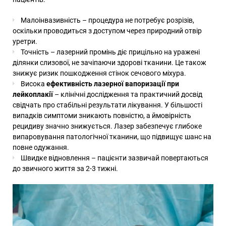
Малоінвазивність – процедура не потребує розрізів,
оскільки проводиться з доступом через природний отвір
уретри.
Точність – лазерний промінь діє прицільно на уражені
ділянки слизової, не зачіпаючи здорові тканини. Це також
знижує ризик пошкодження стінок сечового міхура.
Висока
ефективність лазерної вапоризації при
лейкоплакії
– клінічні дослідження та практичний досвід
свідчать про стабільні результати лікування. У більшості
випадків симптоми зникають повністю, а ймовірність
рецидиву значно знижується. Лазер забезпечує глибоке
випаровування патологічної тканини, що підвищує шанс на
повне одужання.
Швидке відновлення – пацієнти зазвичай повертаються
до звичного життя за 2-3 тижні.