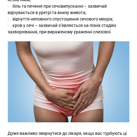
біль та печіння при сечовипусканні – зазвичай
відчувається в уретрі та внизу живота;
відчуття неповного спустошення сечового міхура;
кров у сечі – зазвичай з’являється на пізніх стадіях
захворювання, при вираженому ураженні слизової.
Дуже важливо звернутися до лікаря, якщо вас турбують ці