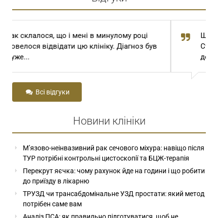
Шановний Степан Томович та Степан
Степанович! Сам Господь Бог привів мене
до вас з далекої...
Всі відгуки
Новини клініки
М’язово-неінвазивний рак сечового міхура: навіщо після
ТУР потрібні контрольні цистоскопії та БЦЖ-терапія
Перекрут яєчка: чому рахунок йде на години і що робити
до приїзду в лікарню
ТРУЗД чи трансабдомінальне УЗД простати: який метод
потрібен саме вам
Аналіз ПСА: як правильно підготуватися, щоб не