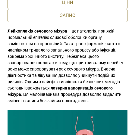
ЦІНИ
ЗАПИС
Лейкоплакія сечового міхура
– це патологія, при якій
нормальний епітелію слизової оболонки органу
замінюється на ороговілий. Така трансформація часто є
наслідком тривалого запального процесу або інфекції,
зокрема хронічного циститу. Небезпека цього
захворювання полягає в тому, що при тривалому перебігу
воно може спровокувати
рак сечового міхура
. Вчасна
діагностика та лікування дозволяє уникнути подібних
ризиків. Одним з найефективніших та безпечних методів
сьогодні вважається
лазерна вапоризація сечового
міхура
. Ця малоінвазивна процедура дозволяє видалити
змінені тканини без зайвих пошкоджень.