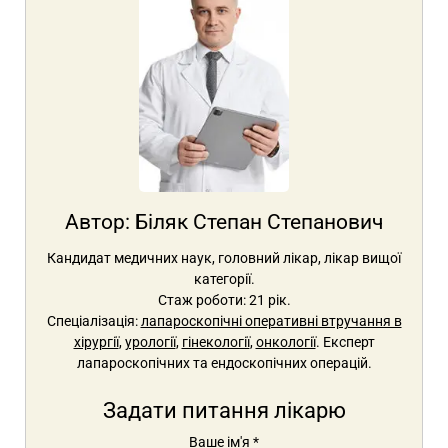
Автор:
Біляк Степан Степанович
Кандидат медичних наук, головний лікар, лікар вищої
категорії.
Стаж роботи: 21 рік.
Спеціалізація:
лапароскопічні оперативні втручання в
хірургії
,
урології
,
гінекології
,
онкології
. Експерт
лапароскопічних та ендоскопічних операцій.
Задати питання лікарю
Ваше ім'я
*