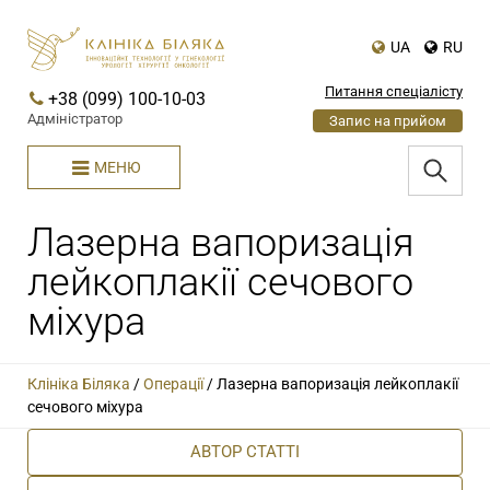
UA
RU
Питання спеціалісту
+38 (099) 100-10-03
Адміністратор
Запис на прийом
МЕНЮ
Лазерна вапоризація
лейкоплакії сечового
міхура
Клініка Біляка
/
Операції
/
Лазерна вапоризація лейкоплакії
сечового міхура
АВТОР СТАТТІ