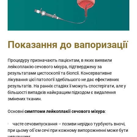
Показання до вапоризації
Процедуру призначають пацієнтам, в яких виявили
лейкоплакію сечового міхура, підтверджену за
результатами цистоскопії та біопсії. Консервативне
лікування цієї патології здебільшого не дає ефективних
результатів. На ранніх стадіях її можуть спостерігати, але у
більшості випадків найкращим підходом є видалення
змінених тканин.
Основні
симптоми лейкоплакії сечового міхура
:
часте сечовипускання – позиви нерідко турбують вночі,
при цьому об’єм сечі при кожному випорожненні може бути
незначним;