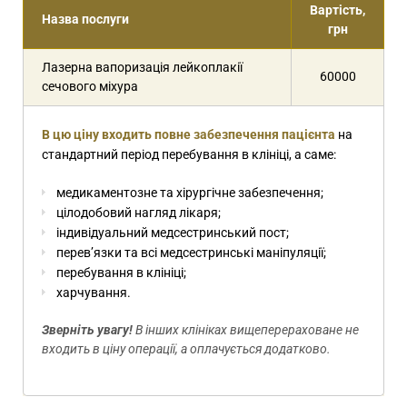
Вартість,
Назва послуги
грн
Лазерна вапоризація лейкоплакії
60000
сечового міхура
В цю ціну входить повне забезпечення пацієнта
на
стандартний період перебування в клініці, а саме:
медикаментозне та хірургічне забезпечення;
цілодобовий нагляд лікаря;
індивідуальний медсестринський пост;
перев’язки та всі медсестринські маніпуляції;
перебування в клініці;
харчування.
Зверніть увагу!
В інших клініках вищеперераховане не
входить в ціну операції, а оплачується додатково.