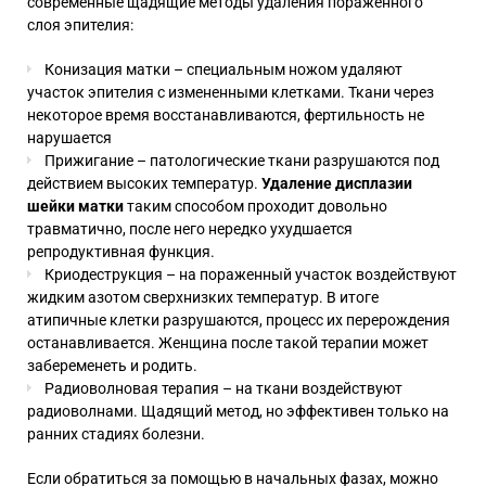
современные щадящие методы удаления пораженного
слоя эпителия:
Конизация матки
– специальным ножом удаляют
участок эпителия с измененными клетками. Ткани через
некоторое время восстанавливаются, фертильность не
нарушается
Прижигание – патологические ткани разрушаются под
действием высоких температур.
Удаление дисплазии
шейки матки
таким способом проходит довольно
травматично, после него нередко ухудшается
репродуктивная функция.
Криодеструкция – на пораженный участок воздействуют
жидким азотом сверхнизких температур. В итоге
атипичные клетки разрушаются, процесс их перерождения
останавливается. Женщина после такой терапии может
забеременеть и родить.
Радиоволновая терапия – на ткани воздействуют
радиоволнами. Щадящий метод, но эффективен только на
ранних стадиях болезни.
Если обратиться за помощью в начальных фазах, можно