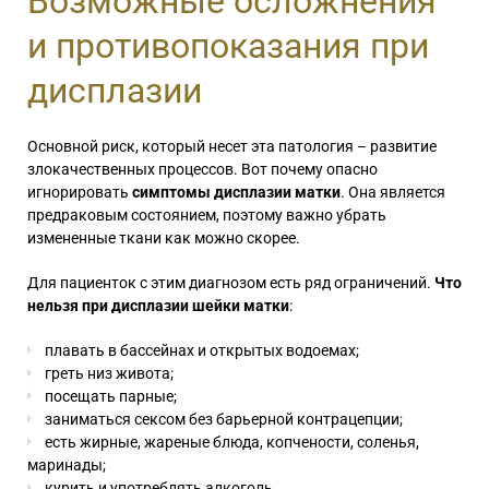
Возможные осложнения
и противопоказания при
дисплазии
Основной риск, который несет эта патология – развитие
злокачественных процессов. Вот почему опасно
игнорировать
симптомы дисплазии матки
. Она является
предраковым состоянием, поэтому важно убрать
измененные ткани как можно скорее.
Для пациенток с этим диагнозом есть ряд ограничений.
Что
нельзя при дисплазии шейки матки
:
плавать в бассейнах и открытых водоемах;
греть низ живота;
посещать парные;
заниматься сексом без барьерной контрацепции;
есть жирные, жареные блюда, копчености, соленья,
маринады;
курить и употреблять алкоголь.