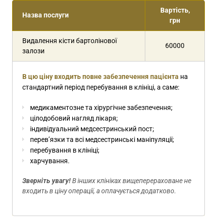
Вартість,
Назва послуги
грн
Видалення кісти бартолінової
60000
залози
В цю ціну входить повне забезпечення пацієнта
на
стандартний період перебування в клініці, а саме:
медикаментозне та хірургічне забезпечення;
цілодобовий нагляд лікаря;
індивідуальний медсестринський пост;
перев’язки та всі медсестринські маніпуляції;
перебування в клініці;
харчування.
Зверніть увагу!
В інших клініках вищеперераховане не
входить в ціну операції, а оплачується додатково.