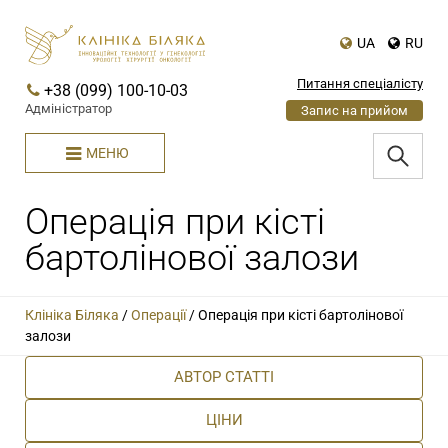
UA
RU
Питання спеціалісту
+38 (099) 100-10-03
Адміністратор
Запис на прийом
МЕНЮ
Операція при кісті
бартолінової залози
Клініка Біляка
/
Операції
/
Операція при кісті бартолінової
залози
АВТОР СТАТТІ
ЦІНИ