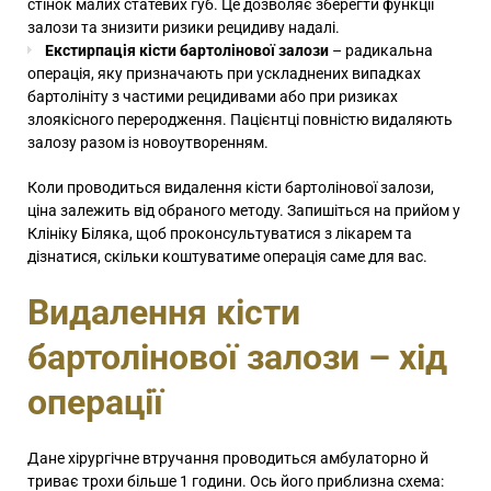
стінок малих статевих губ. Це дозволяє зберегти функції
залози та знизити ризики рецидиву надалі.
Екстирпація кісти бартолінової залози
– радикальна
операція, яку призначають при ускладнених випадках
бартолініту з частими рецидивами або при ризиках
злоякісного переродження. Пацієнтці повністю видаляють
залозу разом із новоутворенням.
Коли проводиться видалення кісти бартолінової залози,
ціна залежить від обраного методу. Запишіться на прийом у
Клініку Біляка, щоб проконсультуватися з лікарем та
дізнатися, скільки коштуватиме операція саме для вас.
Видалення кісти
бартолінової залози – хід
операції
Дане хірургічне втручання проводиться амбулаторно й
триває трохи більше 1 години. Ось його приблизна схема: