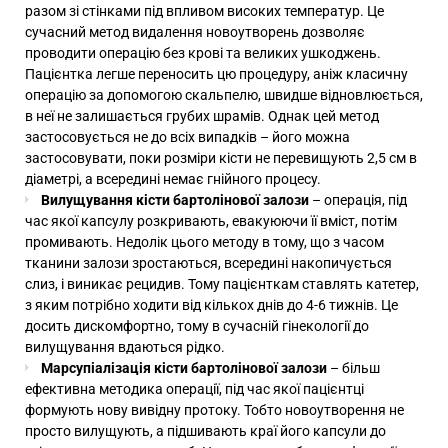
разом зі стінками під впливом високих температур. Це
сучасний метод видалення новоутворень дозволяє
проводити операцію без крові та великих ушкоджень.
Пацієнтка легше переносить цю процедуру, аніж класичну
операцію за допомогою скальпелю, швидше відновлюється,
в неї не залишається грубих шрамів. Однак цей метод
застосовується не до всіх випадків – його можна
застосовувати, поки розміри кісти не перевищують 2,5 см в
діаметрі, а всередині немає гнійного процесу.
Вилущування кісти бартолінової залози
– операція, під
час якої капсулу розкривають, евакуюючи її вміст, потім
промивають. Недолік цього методу в тому, що з часом
тканини залози зростаються, всередині накопичується
слиз, і виникає рецидив. Тому пацієнткам ставлять катетер,
з яким потрібно ходити від кількох днів до 4-6 тижнів. Це
досить дискомфортно, тому в сучасній гінекології до
вилущування вдаються рідко.
Марсупіалізація кісти бартолінової залози
– більш
ефективна методика операції, під час якої пацієнтці
формують нову вивідну протоку. Тобто новоутворення не
просто вилущують, а підшивають краї його капсули до