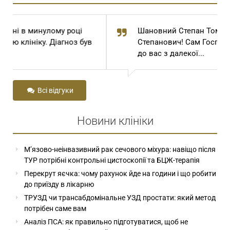
Шановний Степан Томович та Степан
Степанович! Сам Господь Бог привів мене
до вас з далекої...
Всі відгуки
Новини клініки
М’язово-неінвазивний рак сечового міхура: навіщо після
ТУР потрібні контрольні цистоскопії та БЦЖ-терапія
Перекрут яєчка: чому рахунок йде на години і що робити
до приїзду в лікарню
ТРУЗД чи трансабдомінальне УЗД простати: який метод
потрібен саме вам
Аналіз ПСА: як правильно підготуватися, щоб не