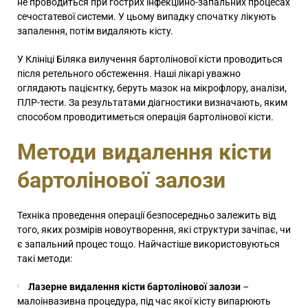
не проводиться при гострих інфекційно-запальних процесах
сечостатевої системи. У цьому випадку спочатку лікують
запалення, потім видаляють кісту.
У Клініці Біляка вилучення бартолінової кісти проводиться
після ретельного обстеження. Наші лікарі уважно
оглядають пацієнтку, беруть мазок на мікрофлору, аналізи,
ПЛР-тести. За результатами діагностики визначають, яким
способом проводитиметься операція бартолінової кісти.
Методи видалення кісти
бартолінової залози
Техніка проведення операції безпосередньо залежить від
того, яких розмірів новоутворення, які структури зачіпає, чи
є запальний процес тощо. Найчастіше використовуються
такі методи:
Лазерне видалення кісти бартолінової залози
–
малоінвазивна процедура, під час якої кісту випарюють