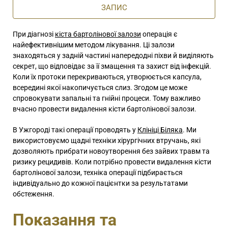
ЗАПИС
При діагнозі
кіста бартолінової залози
операція є
найефективнішим методом лікування. Ці залози
знаходяться у задній частині напередодні піхви й виділяють
секрет, що відповідає за її змащення та захист від інфекцій.
Коли їх протоки перекриваються, утворюється капсула,
всередині якої накопичується слиз. Згодом це може
спровокувати запальні та гнійні процеси. Тому важливо
вчасно провести видалення кісти бартолінової залози.
В Ужгороді такі операції проводять у
Клініці Біляка
. Ми
використовуємо щадні техніки хірургічних втручань, які
дозволяють прибрати новоутворення без зайвих травм та
ризику рецидивів. Коли потрібно провести видалення кісти
бартолінової залози, техніка операції підбирається
індивідуально до кожної пацієнтки за результатами
обстеження.
Показання та