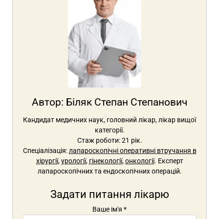
Автор:
Біляк Степан Степанович
Кандидат медичних наук, головний лікар, лікар вищої
категорії.
Стаж роботи: 21 рік.
Спеціалізація:
лапароскопічні оперативні втручання в
хірургії
,
урології
,
гінекології
,
онкології
. Експерт
лапароскопічних та ендоскопічних операцій.
Задати питання лікарю
Ваше ім'я
*