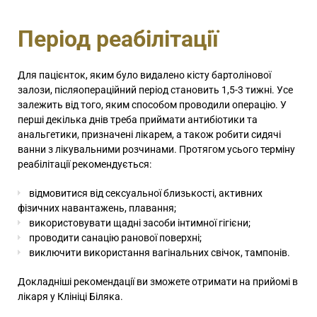
Період реабілітації
Для пацієнток, яким було видалено кісту бартолінової
залози, післяопераційний період становить 1,5-3 тижні. Усе
залежить від того, яким способом проводили операцію. У
перші декілька днів треба приймати антибіотики та
анальгетики, призначені лікарем, а також робити сидячі
ванни з лікувальними розчинами. Протягом усього терміну
реабілітації рекомендується:
відмовитися від сексуальної близькості, активних
фізичних навантажень, плавання;
використовувати щадні засоби інтимної гігієни;
проводити санацію ранової поверхні;
виключити використання вагінальних свічок, тампонів.
Докладніші рекомендації ви зможете отримати на прийомі в
лікаря у Клініці Біляка.