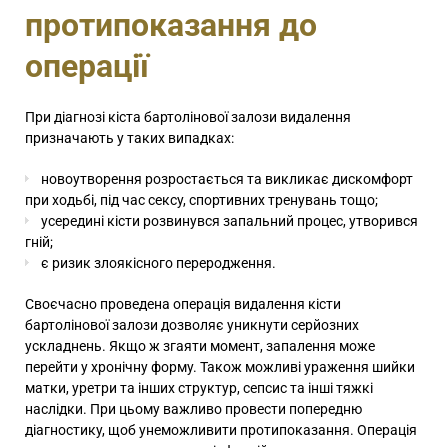
протипоказання до
операції
При діагнозі кіста бартолінової залози видалення
призначають у таких випадках:
новоутворення розростається та викликає дискомфорт
при ходьбі, під час сексу, спортивних тренувань тощо;
усередині кісти розвинувся запальний процес, утворився
гній;
є ризик злоякісного переродження.
Своєчасно проведена операція видалення кісти
бартолінової залози дозволяє уникнути серйозних
ускладнень. Якщо ж згаяти момент, запалення може
перейти у хронічну форму. Також можливі ураження шийки
матки, уретри та інших структур, сепсис та інші тяжкі
наслідки. При цьому важливо провести попередню
діагностику, щоб унеможливити протипоказання. Операція