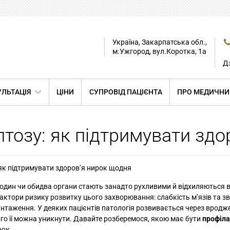
Україна, Закарпатська обл.,
м.Ужгород, вул.Коротка, 1а
Дз
ЛЬТАЦІЯ
ЦІНИ
СУПРОВІД ПАЦІЄНТА
ПРО МЕДИЧНИ
тозу: як підтримувати здо
як підтримувати здоров’я нирок щодня
й один чи обидва органи стають занадто рухливими й відхиляються в
актори ризику розвитку цього захворювання: слабкість м’язів та зв
вантаження. У деяких пацієнтів патологія розвивається через вродж
ого її можна уникнути. Давайте розберемося, якою має бути
профіл
рок.