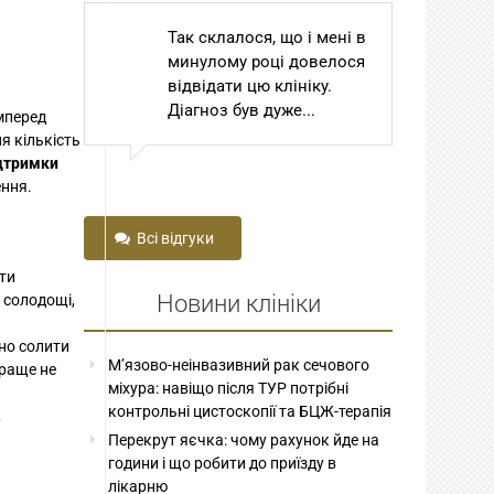
і мені в
Шановний Степан
Ш
овелося
Томович та Степан
То
ку.
Степанович! Сам
С
.
Господь Бог привів мене
В
амперед
до вас з далекої...
пр
я кількість
зо
ідтримки
ення.
Всі відгуки
ти
Новини клініки
 солодощі,
но солити
М’язово-неінвазивний рак сечового
краще не
міхура: навіщо після ТУР потрібні
контрольні цистоскопії та БЦЖ-терапія
,
Перекрут яєчка: чому рахунок йде на
години і що робити до приїзду в
лікарню