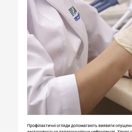
Профілактичні огляди допомагають виявити опущення 
застосовується лапароскопічна
нефропексія
. Хірург