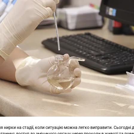
нирки на стадії, коли ситуацію можна легко виправити. Сьогодні 
 отримує доступ до зміщеного органу через проколи в животі та пов