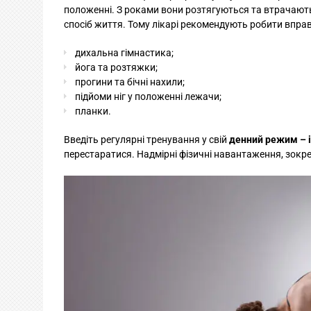
положенні. З роками вони розтягуються та втрачають
спосіб життя. Тому лікарі рекомендують робити вправ
дихальна гімнастика;
йога та розтяжки;
прогини та бічні нахили;
підйоми ніг у положенні лежачи;
планки.
Введіть регулярні тренування у свій
денний режим – і
перестаратися. Надмірні фізичні навантаження, зокр