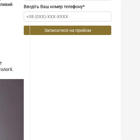
хливий
Введіть Ваш номер телефону
*
е
ології.