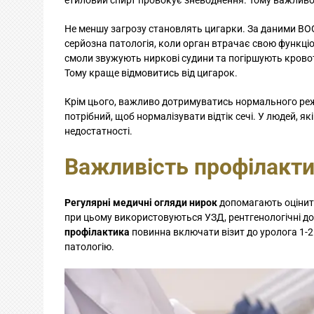
етиловий спирт провокує зневоднення. Тому важливо
Не меншу загрозу становлять цигарки. За даними ВООЗ
серйозна патологія, коли орган втрачає свою функці
смоли звужують ниркові судини та погіршують кровот
Тому краще відмовитись від цигарок.
Крім цього, важливо дотримуватись нормального ре
потрібний, щоб нормалізувати відтік сечі. У людей, як
недостатності.
Важливість профілакти
Регулярні медичні огляди нирок
допомагають оцінити 
при цьому використовуються УЗД, рентгенологічні до
профілактика
повинна включати візит до уролога 1-2 
патологію.