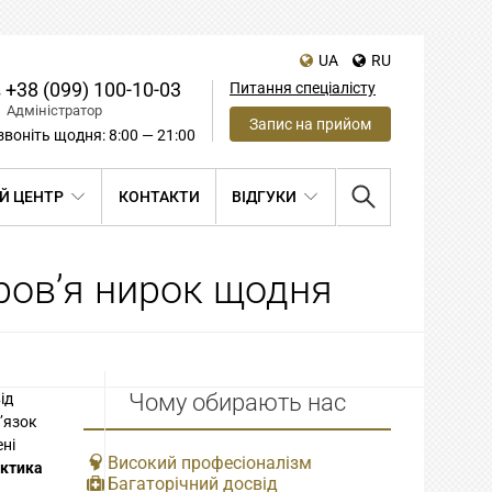
UA
RU
+38 (099) 100-10-03
Питання спеціалісту
Адміністратор
Запис на прийом
воніть щодня: 8:00 — 21:00
Й ЦЕНТР
КОНТАКТИ
ВІДГУКИ
ров’я нирок щодня
Чому обирають нас
ід
’язок
ені
Високий професіоналізм
актика
Багаторічний досвід