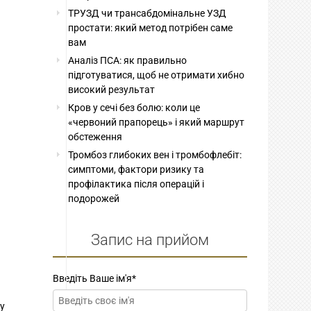
ТРУЗД чи трансабдомінальне УЗД
простати: який метод потрібен саме
вам
Аналіз ПСА: як правильно
підготуватися, щоб не отримати хибно
високий результат
Кров у сечі без болю: коли це
«червоний прапорець» і який маршрут
обстеження
Тромбоз глибоких вен і тромбофлебіт:
симптоми, фактори ризику та
профілактика після операцій і
подорожей
Запис на прийом
Введіть Ваше ім'я
*
му