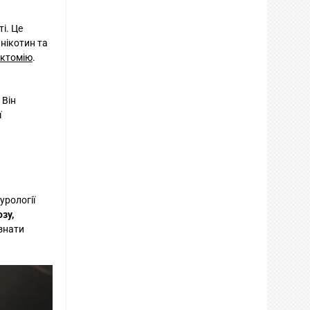
і. Це
нікотин та
ктомію
.
 Він
ї
урології
зу,
ізнати