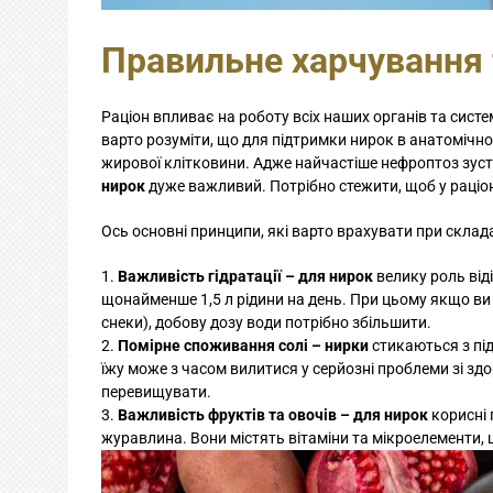
Правильне харчування 
Раціон впливає на роботу всіх наших органів та сист
варто розуміти, що для підтримки нирок в анатомічном
жирової клітковини. Адже найчастіше нефроптоз зус
нирок
дуже важливий. Потрібно стежити, щоб у раціоні
Ось основні принципи, які варто врахувати при склада
Важливість гідратації – для нирок
велику роль від
щонайменше 1,5 л рідини на день. При цьому якщо ви
снеки), добову дозу води потрібно збільшити.
Помірне споживання солі – нирки
стикаються з пі
їжу може з часом вилитися у серйозні проблеми зі здор
перевищувати.
Важливість фруктів та овочів – для нирок
корисні 
журавлина. Вони містять вітаміни та мікроелементи, 