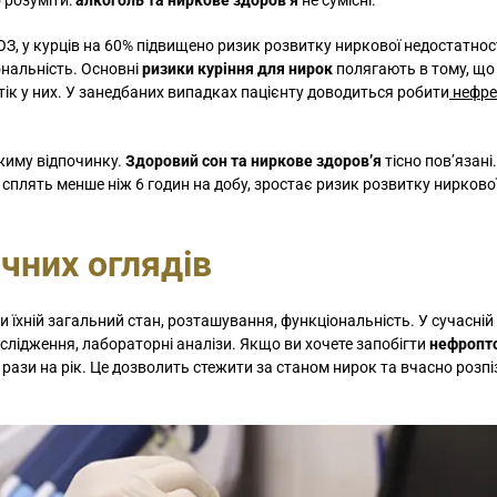
 розуміти:
алкоголь та ниркове здоров’я
не сумісні.
, у курців на 60% підвищено ризик розвитку ниркової недостатност
ональність. Основні
ризики куріння для нирок
полягають в тому, що 
ік у них. У занедбаних випадках пацієнту доводиться робити
нефре
жиму відпочинку.
Здоровий сон та ниркове здоров’я
тісно пов’язані.
і сплять менше ніж 6 годин на добу, зростає ризик розвитку нирково
чних оглядів
їхній загальний стан, розташування, функціональність. У сучасній 
слідження, лабораторні аналізи. Якщо ви хочете запобігти
нефропто
рази на рік. Це дозволить стежити за станом нирок та вчасно розп