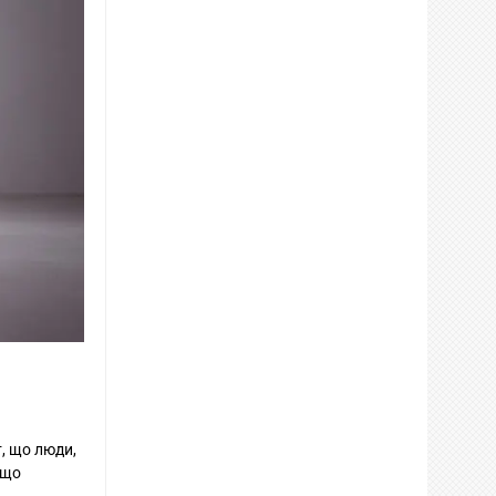
, що люди,
 що