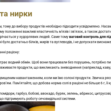
Так склалося, що 
та нирки
минулому році д
відвідати цю кліні
Діагноз був дуже..
ем, тому до вибору продуктів необхідно підходити усвідомлено. Нас
у положенні важливі еластичність м’язів і зв’язок, а також достатн
трічається у худорлявих людей. Саме тому
ваговий контроль для п
 було достатньо білків, жирів та вуглеводів, і не допускати виснаж
нні раціону:
іграє водний обмін. Щоб вони працювали без порушень, потрібно пи
 вживаєте продукти, що викликають зневоднення (наприклад, каву,
двищеним навантаженням, коли ми їмо солоні продукти. Звичка ряс
ов’ям. Пам’ятайте, що добова норма солі в раціоні не більше 6 г, її 
помідори, гарбуз, бобові, авокадо, буряк, зелень, абрикос, цитрусові
що підтримують роботу сечовидільної системи.