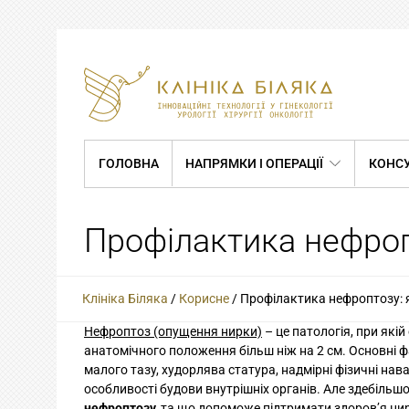
ГОЛОВНА
НАПРЯМКИ І ОПЕРАЦІЇ
КОНСУ
Профілактика нефроп
Клініка Біляка
/
Корисне
/
Профілактика нефроптозу: 
Нефроптоз (опущення нирки)
– це патологія, при які
анатомічного положення більш ніж на 2 см. Основні ф
малого тазу, худорлява статура, надмірні фізичні на
особливості будови внутрішніх органів. Але здебільш
нефроптозу,
та що допоможе підтримати здоров’я ни