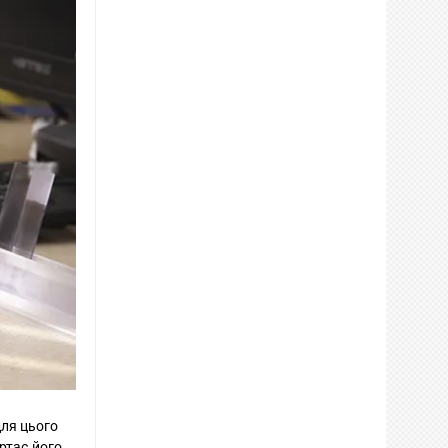
для цього
ертає його