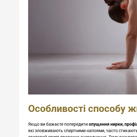
Особливості способу ж
Якщо ви бажаєте попередити
опущення нирки, профі
які зловживають спиртними напоями, часто стикаютьс