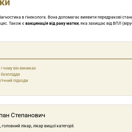
тки
іагностика в гінеколога. Вона допомагає виявити передракові стан
оцес. Також є
вакцинація від раку матки
, яка захищає від ВПЛ (вір
і чому він виникає
 безпліддя
гічний підходи
епан Степанович
головний лікар, лікар вищої категорії.