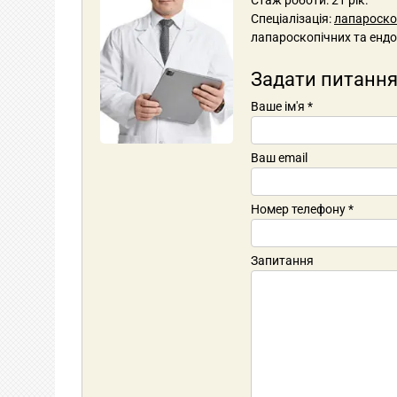
Спеціалізація:
лапароскоп
лапароскопічних та ендо
Задати питання
Ваше ім'я
*
Ваш email
Номер телефону
*
Запитання