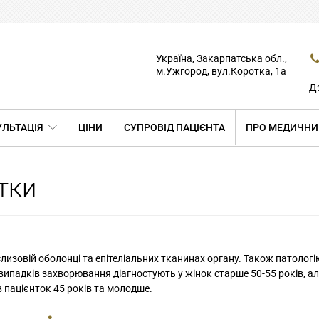
Україна, Закарпатська обл.,
м.Ужгород, вул.Коротка, 1а
Дз
ЛЬТАЦІЯ
ЦІНИ
СУПРОВІД ПАЦІЄНТА
ПРО МЕДИЧНИ
тки
лизовій оболонці та епітеліальних тканинах органу. Також патологі
 випадків захворювання діагностують у жінок старше 50-55 років, а
 пацієнток 45 років та молодше.