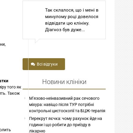
Так склалося, що і мені в
Ш
минулому році довелося
То
відвідати цю клініку.
С
Діагноз був дуже...
Го
до
ни,
Всі відгуки
Новини клініки
атки
іру того як
ить. Також
М’язово-неінвазивний рак сечового
міхура: навіщо після ТУР потрібні
контрольні цистоскопії та БЦЖ-терапія
Перекрут яєчка: чому рахунок йде на
години і що робити до приїзду в
волить
лікарню