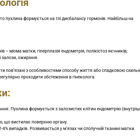
ологія
то пухлина формується на тлі дисбалансу гормонів. Найбільш на
ів – міома матки,
гіперплазія ендометрія
, полікістоз яєчників;
ї залози, ожиріння.
и пов’язані з особливостями способу життя або спадковою схильні
регулярно проходити обстеження в гінеколога.
ки:
ня. Пухлина формується з залозистих клітин ендометрію (внутріш
ю, що вистилає поверхню органу.
2-4% випадків. Розвивається у м’язах чи сполучній тканині матки.