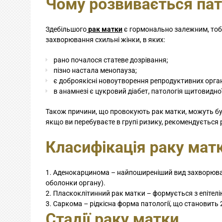
Чому розвивається пат
Здебільшого
рак матки
є гормонально залежним, тоб
захворювання схильні жінки, в яких:
рано почалося статеве дозрівання;
пізно настала менопауза;
є доброякісні новоутворення репродуктивних орган
в анамнезі є цукровий діабет, патологія щитовидно
Також причини, що провокують рак матки, можуть бут
якщо ви перебуваєте в групі ризику, рекомендується 
Класифікація раку мат
Аденокарцинома – найпоширеніший вид захворюван
оболонки органу).
Пласкоклітинний рак матки – формується з епітелі
Саркома – рідкісна форма патології, що становить 
Стадії раку матки