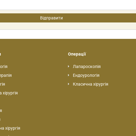
и
Операції
огія
Лапароскопія
ерапія
Ендоурологія
гія
Класична хірургія
 хірургія
я
я
а хірургія