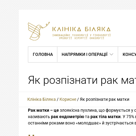
ГОЛОВНА
НАПРЯМКИ І ОПЕРАЦІЇ
КОНСУ
Як розпізнати рак ма
Клініка Біляка
/
Корисне
/
Як розпізнати рак матки
Рак матки – це
злоякісна пухлина, що формується у с
називають
рак ендометрію
та
рак тіла матки
. У 75%
останніми роками воно «молодшає» й зустрічається в