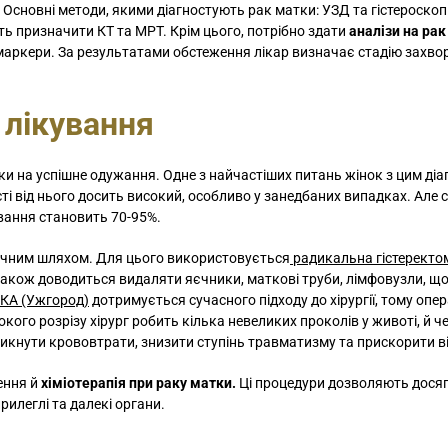
 Основні методи, якими діагностують рак матки: УЗД та гістероскопі
уть призначити КТ та МРТ. Крім цього, потрібно здати
аналізи на ра
комаркери. За результатами обстеження лікар визначає стадію захв
 лікування
ки на успішне одужання. Одне з найчастіших питань жінок з цим ді
сті від нього досить високий, особливо у занедбаних випадках. Але 
ивання становить 70-95%.
ічним шляхом. Для цього використовується
радикальна гістеректо
також доводиться видаляти яєчники, маткові труби, лімфовузли, щ
КА (Ужгород)
дотримується сучасного підходу до хірургії, тому опер
го розрізу хірург робить кілька невеликих проколів у животі, й ч
уникнути крововтрати, знизити ступінь травматизму та прискорити в
ення й
хіміотерапія при раку матки.
Ці процедури дозволяють досягт
рилеглі та далекі органи.