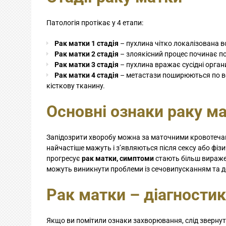
Патологія протікає у 4 етапи:
Рак матки 1 стадія
– пухлина чітко локалізована вс
Рак матки 2 стадія
– злоякісний процес починає п
Рак матки 3 стадія
– пухлина вражає сусідні орган
Рак матки 4 стадія
– метастази поширюються по всь
кісткову тканину.
Основні ознаки раку м
Запідозрити хворобу можна за маточними кровотечами
найчастіше мажуть і з’являються після сексу або фізи
прогресує
рак матки, симптоми
стають більш виражен
можуть виникнути проблеми із сечовипусканням та де
Рак матки – діагности
Якщо ви помітили ознаки захворювання, слід звернути