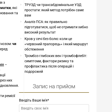
я з
ТРУЗД чи трансабдомінальне УЗД
к матки
, які
простати: який метод потрібен саме
орювання та
вам
Аналіз ПСА: як правильно
підготуватися, щоб не отримати хибно
високий результат
Кров у сечі без болю: коли це
агнозом:
чи
«червоний прапорець» і який маршрут
серед
обстеження
Тромбоз глибоких вен і тромбофлебіт:
симптоми, фактори ризику та
мія
–
профілактика після операцій і
о
подорожей
ації
ерез них
Запис на прийом
ідновлення.
и ремісії
Введіть Ваше ім'я
*