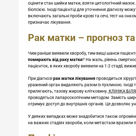
оцінити стан шийки матки, взяти цитологічний мазок.
біопсією. Іноді пацієнтці для уточнення діагнозу мож
включають загальні проби крові та сечі, тест на он
призначає лікування.
Рак матки – прогноз та
Чим раніше виявили хворобу, тим вищі шанси пацієнт
помирають від раку матки
? На жаль, рівень смертно
пацієнток, в яких хворобу виявили на 1-2 стадії, виж
При діагнозі
рак матки лікування
проводиться хірург
уражений орган видаляють разом із пухлиною. Іноді 
прилягають, тазову жирову клітковину.
КЛІНІКА БІЛЯ
проводяться лапароскопічним методом. Замість широко
отримує доступ до внутрішніх органів. Це дозволяє 
У деяких випадках може знадобитися також опромін
на важких стадіях хвороби, коли метастази вразили п