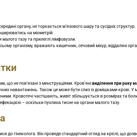
ередині органу, не торкається м’язового шару та сусідніх структур.
оширюватись на міометрій.
и малого тазу та прилеглі лімфовузли.
ому організму, вражають кишечник, сечовий міхур, віддалені орга
атки
, що не пов’язані з менструаціями. Кров’яні
виділення при раку м
чних навантажень. Також це може бути слиз із домішками крові. У м
ими. Кровотечі частішають, живіт збільшується в розмірах та бол
фекацією – оскільки пухлина тисне на органи малого тазу.
ка
ся до гінеколога. Він проведе стандартний огляд на кріслі, що доз