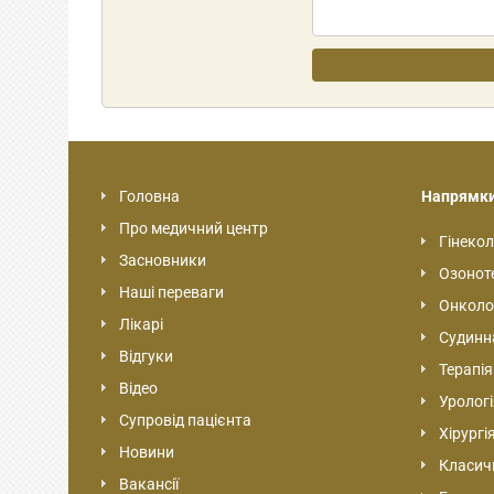
Головна
Напрямк
Про медичний центр
Гінекол
Засновники
Озонот
Наші переваги
Онколо
Лікарі
Судинна
Відгуки
Терапія
Відео
Урологі
Супровід пацієнта
Хірургі
Новини
Класичн
Вакансії