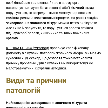
необхідний для травлення. Якщо в цьому органі
накопичується дуже багато жовчі, або її хімічний склад
порушується, то всередині нього може утворюватися
каміння, розвиватися запальні процеси. На ранніх стадіях
захворювання жовчного міхур
а можна легко вилікувати.
Але якщо їх запустити, то порушується робота печінки,
підшлункової залози, кишечника та інших важливих
органів.
КЛІНІКА БІЛЯКА (Ужгород)
пропонує кваліфіковану
допомогу в лікуванні патологій жовчного міхура. Ми маємо
сучасний УЗД-сканер, що дозволяє точно встановити
причину проблеми. Для лікування ми використовуємо
малотравматичні хірургічні методики.
Види та причини
патологій
Найпоширеніші
захворювання жовчного міхура та
жовчовивідних шляхів
: