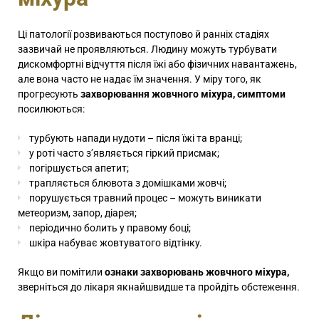
Ці патології розвиваються поступово й ранніх стадіях
зазвичай не проявляються. Людину можуть турбувати
дискомфортні відчуття після їжі або фізичних навантажень,
але вона часто не надає їм значення. У міру того, як
прогресують
захворювання жовчного міхура, симптоми
посилюються:
турбують напади нудоти – після їжі та вранці;
у роті часто з’являється гіркий присмак;
погіршується апетит;
трапляється блювота з домішками жовчі;
порушується травний процес – можуть виникати
метеоризм, запор, діарея;
періодично болить у правому боці;
шкіра набуває жовтуватого відтінку.
Якщо ви помітили
ознаки захворювань жовчного міхура,
зверніться до лікаря якнайшвидше та пройдіть обстеження.