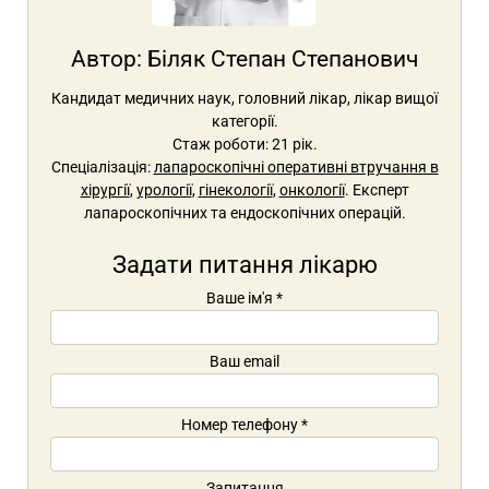
Автор:
Біляк Степан Степанович
Кандидат медичних наук, головний лікар, лікар вищої
категорії.
Стаж роботи: 21 рік.
Спеціалізація:
лапароскопічні оперативні втручання в
хірургії
,
урології
,
гінекології
,
онкології
. Експерт
лапароскопічних та ендоскопічних операцій.
Задати питання лікарю
Ваше ім'я
*
Ваш email
Номер телефону
*
Запитання