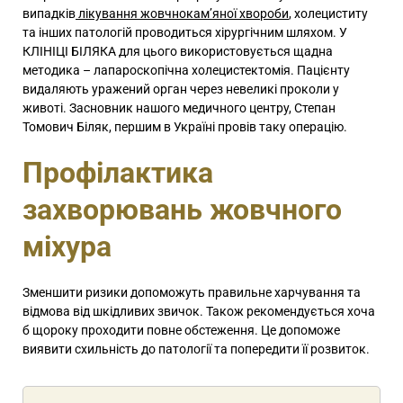
випадків
лікування жовчнокам’яної хвороби
, холециститу
та інших патологій проводиться хірургічним шляхом. У
КЛІНІЦІ БІЛЯКА для цього використовується щадна
методика – лапароскопічна холецистектомія. Пацієнту
видаляють уражений орган через невеликі проколи у
животі. Засновник нашого медичного центру, Степан
Томович Біляк, першим в Україні провів таку операцію.
Профілактика
захворювань жовчного
міхура
Зменшити ризики допоможуть правильне харчування та
відмова від шкідливих звичок. Також рекомендується хоча
б щороку проходити повне обстеження. Це допоможе
виявити схильність до патології та попередити її розвиток.