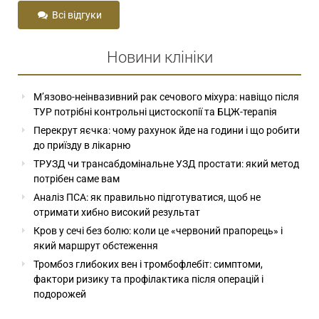
Всі відгуки
Новини клініки
М’язово-неінвазивний рак сечового міхура: навіщо після
ТУР потрібні контрольні цистоскопії та БЦЖ-терапія
Перекрут яєчка: чому рахунок йде на години і що робити
до приїзду в лікарню
ТРУЗД чи трансабдомінальне УЗД простати: який метод
потрібен саме вам
Аналіз ПСА: як правильно підготуватися, щоб не
отримати хибно високий результат
Кров у сечі без болю: коли це «червоний прапорець» і
який маршрут обстеження
Тромбоз глибоких вен і тромбофлебіт: симптоми,
фактори ризику та профілактика після операцій і
подорожей