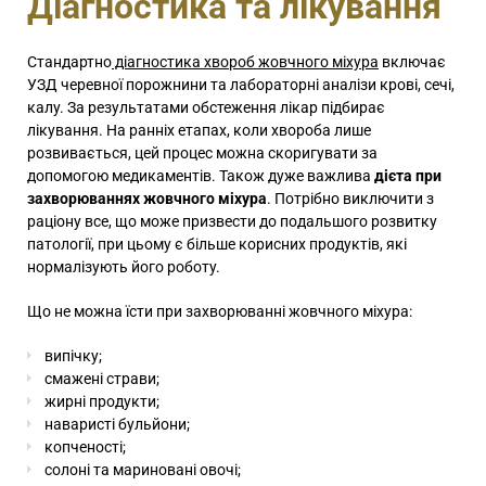
Діагностика та лікування
Стандартно
діагностика хвороб жовчного міхура
включає
УЗД черевної порожнини та лабораторні аналізи крові, сечі,
калу. За результатами обстеження лікар підбирає
лікування. На ранніх етапах, коли хвороба лише
розвивається, цей процес можна скоригувати за
допомогою медикаментів. Також дуже важлива
дієта при
захворюваннях жовчного міхура
. Потрібно виключити з
раціону все, що може призвести до подальшого розвитку
патології, при цьому є більше корисних продуктів, які
нормалізують його роботу.
Що не можна їсти при захворюванні жовчного міхура:
випічку;
смажені страви;
жирні продукти;
наваристі бульйони;
копченості;
солоні та мариновані овочі;