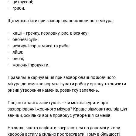
цитрусові;
гриби.
Що можна їсти при захворюваннях жовчного міхура:
каші – гречку, перловку, рис, вівсянку;
овочеві супи;
нежирні сорти м’яса та риби;
яйця;
овочі;
молочні продукти.
Правильне харчування при захворюваннях жовчного
міхура допомагає нормалізувати роботу органу та знизити
ризик утворення каменів, розвитку запалень.
Пацієнти часто запитують – чи можна курити при
захворюванні жовчного міхура? Краще відмовитись від цієї
звички, оскільки вона провокує утворення каменів.
На жаль, часто пацієнти звертаються по допомогу, коли
хвороба встигла сильно прогресувати. Тому в більшості