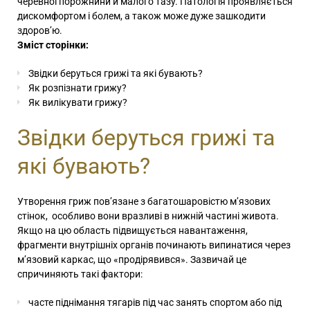
черевної порожнини й малого тазу. Патологія проявляється
дискомфортом і болем, а також може дуже зашкодити
здоров’ю.
Зміст сторінки:
Звідки беруться грижі та які бувають?
Як розпізнати грижу?
Як вилікувати грижу?
Звідки беруться грижі та
які бувають?
Утворення гриж пов’язане з багатошаровістю м’язових
стінок, особливо вони вразливі в нижній частині живота.
Якщо на цю область підвищується навантаження,
фрагменти внутрішніх органів починають випинатися через
м’язовий каркас, що «продірявився». Зазвичай це
спричиняють такі фактори:
часте піднімання тягарів під час занять спортом або під