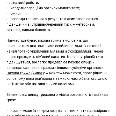
час важкої роботи;
невдалі операції на органах малого тазу;
ожиріння;
розлади травлення, у результаті яких створюється
підвищений внутрішньочеревний тиск – метеоризм,
закрепи, сильна блювота.
Найчастіше буває пахова грижа в чоловіків, що
пояснюється анатомічними особливостями. Їх паховий
канал погано укріплений м’язами й сухожиллями, і через
нього проходить сім’яний канатик. Коли внутрішній тиск
підвищується, він легко продавлює пахове кільце й
випинається назовні разом з іншими сусідніми органами.
Пахова грижа (кила)
у жінок теж може бути, проте рідше. В
основному вона пов’язана з важкою, часто багатоплідною
вагітністю або патологічними пологами.
Залежно від шляху грижового мішка розрізняють такі види
гриж:
коса – може йти через весь канал, випинати над шкірою з