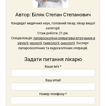
Автор:
Біляк Степан Степанович
Кандидат медичних наук, головний лікар, лікар вищої
категорії.
Стаж роботи: 21 рік.
Спеціалізація:
лапароскопічні оперативні втручання в
хірургії
,
урології
,
гінекології
,
онкології
. Експерт
лапароскопічних та ендоскопічних операцій.
Задати питання лікарю
Ваше ім'я
*
Ваш email
Номер телефону
*