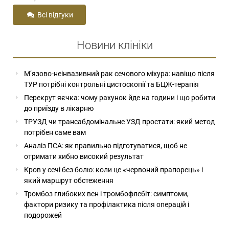
Всі відгуки
Новини клініки
М’язово-неінвазивний рак сечового міхура: навіщо після
ТУР потрібні контрольні цистоскопії та БЦЖ-терапія
Перекрут яєчка: чому рахунок йде на години і що робити
до приїзду в лікарню
ТРУЗД чи трансабдомінальне УЗД простати: який метод
потрібен саме вам
Аналіз ПСА: як правильно підготуватися, щоб не
отримати хибно високий результат
Кров у сечі без болю: коли це «червоний прапорець» і
який маршрут обстеження
Тромбоз глибоких вен і тромбофлебіт: симптоми,
фактори ризику та профілактика після операцій і
подорожей