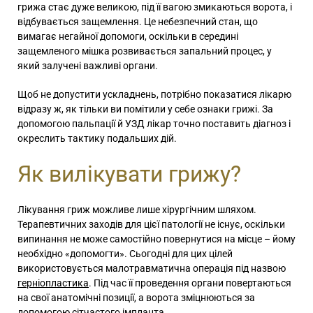
грижа стає дуже великою, під її вагою змикаються ворота, і
відбувається защемлення. Це небезпечний стан, що
вимагає негайної допомоги, оскільки в середині
защемленого мішка розвивається запальний процес, у
який залучені важливі органи.
Щоб не допустити ускладнень, потрібно показатися лікарю
відразу ж, як тільки ви помітили у себе ознаки грижі. За
допомогою пальпації й УЗД лікар точно поставить діагноз і
окреслить тактику подальших дій.
Як вилікувати грижу?
Лікування гриж можливе лише хірургічним шляхом.
Терапевтичних заходів для цієї патології не існує, оскільки
випинання не може самостійно повернутися на місце – йому
необхідно «допомогти». Сьогодні для цих цілей
використовується малотравматична операція під назвою
герніопластика
. Під час її проведення органи повертаються
на свої анатомічні позиції, а ворота зміцнюються за
допомогою сітчастого імпланта.