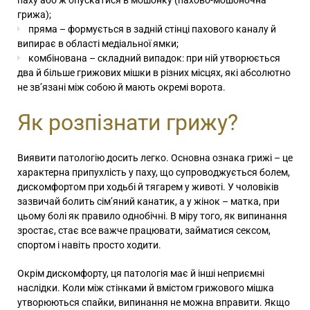
паху або ж опускатися в мошонку (пахово-мошоночна
грижа);
пряма – формується в задній стінці пахового каналу й
випирає в області медіальної ямки;
комбінована – складний випадок: при ній утворюється
два й більше грижових мішки в різних місцях, які абсолютно
не зв’язані між собою й мають окремі ворота.
Як розпізнати грижу?
Виявити патологію досить легко. Основна ознака грижі – це
характерна припухлість у паху, що супроводжується болем,
дискомфортом при ходьбі й тягарем у животі. У чоловіків
зазвичай болить сім’яний канатик, а у жінок – матка, при
цьому болі як правило однобічні. В міру того, як випинання
зростає, стає все важче працювати, займатися сексом,
спортом і навіть просто ходити.
Окрім дискомфорту, ця патологія має й інші неприємні
наслідки. Коли між стінками й вмістом грижового мішка
утворюються спайки, випинання не можна вправити. Якщо