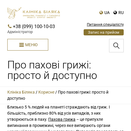
UA
RU
Питання спеціалісту
+38 (099) 100-10-03
Адміністратор
Запис на прийом
МЕНЮ
Про пахові грижі:
просто й доступно
Клініка Біляка
/
Корисне
/
Про пахові грижі: просто й
доступно
Близько 5 % людей на планеті страждають від гриж. І
більшість, приблизно 80% від усіх випадків, з них
утворюються в паху.
Пахова грижа
– це припухле
випинання в промежині, через яке випирають органи