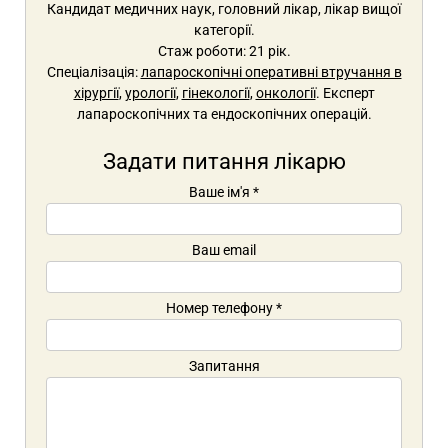
Кандидат медичних наук, головний лікар, лікар вищої
категорії.
Стаж роботи: 21 рік.
Спеціалізація:
лапароскопічні оперативні втручання в
хірургії
,
урології
,
гінекології
,
онкології
. Експерт
лапароскопічних та ендоскопічних операцій.
Задати питання лікарю
Ваше ім'я
*
Ваш email
Номер телефону
*
Запитання