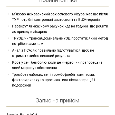
М’язово-неінвазивний рак сечового міхура: навіщо після
ТУР потрібні контрольні цистоскопії та БЦЖ-терапія
Перекрут яєчка: чому рахунок йде на години і що робити
до приїзду в лікарню
ТРУЗД чи трансабдомінальне УЗД простати: який метод
потрібен саме вам
Аналіз ПСА: як правильно підготуватися, щоб не
отримати хибно високий результат
Кров у сечі без болю: коли це «червоний прапорець» і
який маршрут обстеження
Тромбоз глибоких вен і тромбофлебіт: симптоми,
фактори ризику та профілактика після операцій і
подорожей
Запис на прийом
Введіть Ваше ім'я
*