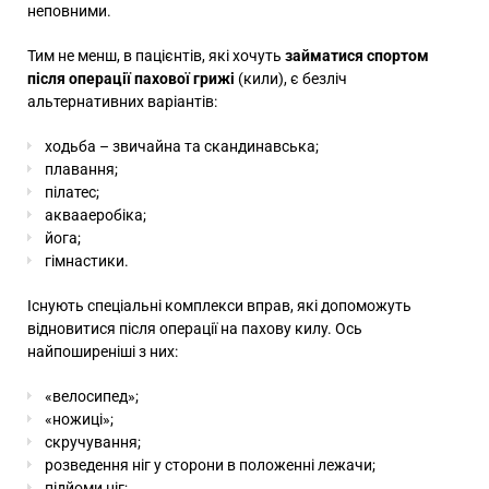
неповними.
Тим не менш, в пацієнтів, які хочуть
займатися спортом
після операції пахової грижі
(кили), є безліч
альтернативних варіантів:
ходьба – звичайна та скандинавська;
плавання;
пілатес;
аквааеробіка;
йога;
гімнастики.
Існують спеціальні комплекси вправ, які допоможуть
відновитися після операції на пахову килу. Ось
найпоширеніші з них:
«велосипед»;
«ножиці»;
скручування;
розведення ніг у сторони в положенні лежачи;
підйоми ніг;