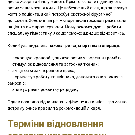
дискомфорт та біль у животі. Крім того, вони підвищують
ризик защемлення кили. Це небезпечний стан, що загрожує
життю пацієнта, який потребує екстреної хірургічної
допомоги. Зовсім інша річ –
спорт після пахової грижі
, коли
пацієнта вже прооперували. Йому рекомендують робити
спеціальну гімнастику, яка допоможе швидше відновитись.
Коли була видалена
пахова грижа, спорт після операції
:
покращує кровообіг, знижує ризик утворення тромбів;
стимулює відновлення та загоєння тканин;
зміцнює м’язи черевного преса;
нормалізує роботу кишківника, допомагаючи уникнути
закрепів;
знижує ризик розвитку рецидиву.
Однак важливо відновлювати фізичну активність грамотно,
дотримуючись правил та рекомендацій лікаря.
Терміни відновлення