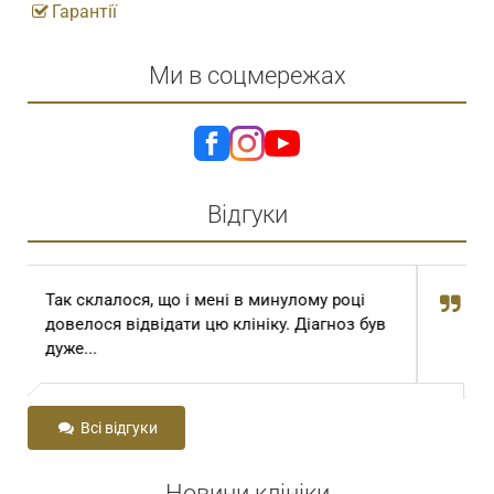
Гарантії
Ми в соцмережах
Відгуки
і
Шановний Степан Томович та Степан
був
Степанович! Сам Господь Бог привів мене
до вас з далекої...
Всі відгуки
Новини клініки