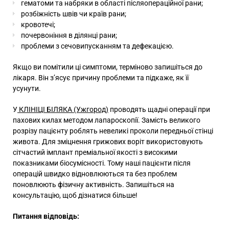
гематоми та набряки в області післяопераційної рани;
розбіжність швів чи країв рани;
кровотечі;
почервоніння в ділянці рани;
проблеми з сечовипусканням та дефекацією.
Якщо ви помітили ці симптоми, терміново запишіться до
лікаря. Він з’ясує причину проблеми та підкаже, як її
усунути.
У
КЛІНІЦІ БІЛЯКА (Ужгород)
проводять щадні операції при
пахових килах методом лапароскопії. Замість великого
розрізу пацієнту роблять невеликі проколи передньої стінці
живота. Для зміцнення грижових воріт використовують
сітчастий імплант преміальної якості з високими
показниками біосумісності. Тому наші пацієнти після
операцій швидко відновлюються та без проблем
поновлюють фізичну активність. Запишіться на
консультацію, щоб дізнатися більше!
Питання відповідь: