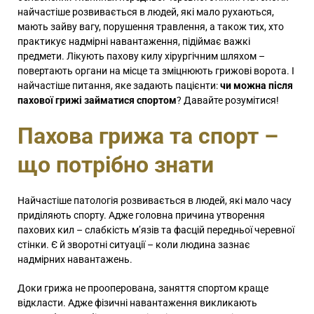
найчастіше розвивається в людей, які мало рухаються,
мають зайву вагу, порушення травлення, а також тих, хто
практикує надмірні навантаження, підіймає важкі
предмети. Лікують пахову килу хірургічним шляхом –
повертають органи на місце та зміцнюють грижові ворота. І
найчастіше питання, яке задають пацієнти:
чи можна після
пахової грижі займатися спортом
? Давайте розумітися!
Пахова грижа та спорт –
що потрібно знати
Найчастіше патологія розвивається в людей, які мало часу
приділяють спорту. Адже головна причина утворення
пахових кил – слабкість м’язів та фасцій передньої черевної
стінки. Є й зворотні ситуації – коли людина зазнає
надмірних навантажень.
Доки грижа не прооперована, заняття спортом краще
відкласти. Адже фізичні навантаження викликають