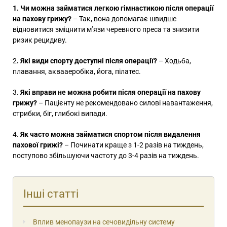
1. Чи можна займатися легкою гімнастикою після операції
на пахову грижу?
– Так, вона допомагає швидше
відновитися зміцнити м’язи черевного преса та знизити
ризик рецидиву.
2
. Які види спорту доступні після операції?
– Ходьба,
плавання, аквааеробіка, йога, пілатес.
3.
Які вправи не можна робити після операції на пахову
грижу?
– Пацієнту не рекомендовано силові навантаження,
стрибки, біг, глибокі випади.
4.
Як часто можна займатися спортом після видалення
пахової грижі?
– Починати краще з 1-2 разів на тиждень,
поступово збільшуючи частоту до 3-4 разів на тиждень.
Інші статті
Вплив менопаузи на сечовидільну систему