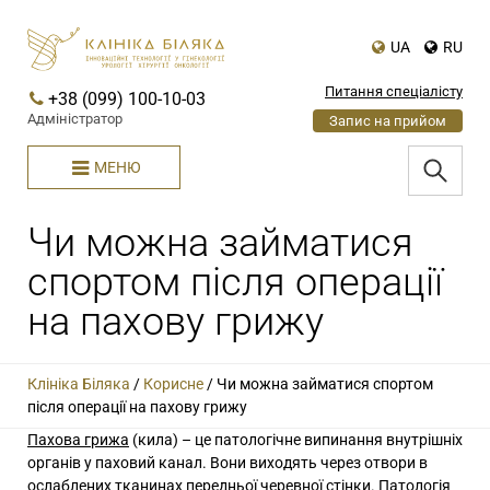
UA
RU
Питання спеціалісту
+38 (099) 100-10-03
Адміністратор
Запис на прийом
МЕНЮ
Чи можна займатися
спортом після операції
на пахову грижу
Клініка Біляка
/
Корисне
/
Чи можна займатися спортом
після операції на пахову грижу
Пахова грижа
(кила) – це патологічне випинання внутрішніх
органів у паховий канал. Вони виходять через отвори в
ослаблених тканинах передньої черевної стінки. Патологія