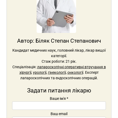
Автор:
Біляк Степан Степанович
Кандидат медичних наук, головний лікар, лікар вищої
категорії.
Стаж роботи: 21 рік.
Спеціалізація:
лапароскопічні оперативні втручання в
хірургії
,
урології
,
гінекології
,
онкології
. Експерт
лапароскопічних та ендоскопічних операцій.
Задати питання лікарю
Ваше ім'я
*
Ваш email