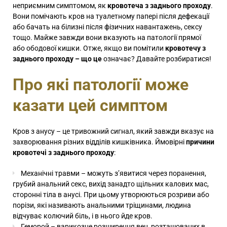
неприємним симптомом, як
кровотеча з заднього проходу
.
Вони помічають кров на туалетному папері після дефекації
або бачать на білизні після фізичних навантажень, сексу
тощо. Майже завжди вони вказують на патології прямої
або ободової кишки. Отже, якщо ви помітили
кровотечу з
заднього проходу – що це
означає? Давайте розбиратися!
Про які патології може
казати цей симптом
Кров з анусу – це тривожний сигнал, який завжди вказує на
захворювання різних відділів кишківника. Ймовірні
причини
кровотечі з заднього проходу
:
Механічні травми – можуть з’явитися через поранення,
грубий анальний секс, вихід занадто щільних калових мас,
сторонні тіла в анусі. При цьому утворюються розриви або
порізи, які називають анальними тріщинами, людина
відчуває колючий біль, і в нього йде кров.
Геморой
– варикозне розширення вен, розташованих в