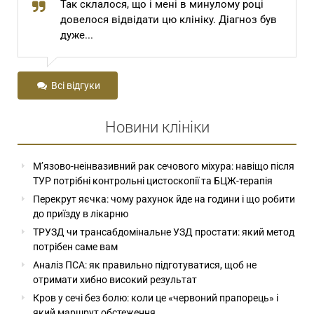
Так склалося, що і мені в минулому році
довелося відвідати цю клініку. Діагноз був
дуже...
Всі відгуки
Новини клініки
М’язово-неінвазивний рак сечового міхура: навіщо після
ТУР потрібні контрольні цистоскопії та БЦЖ-терапія
Перекрут яєчка: чому рахунок йде на години і що робити
до приїзду в лікарню
ТРУЗД чи трансабдомінальне УЗД простати: який метод
потрібен саме вам
Аналіз ПСА: як правильно підготуватися, щоб не
отримати хибно високий результат
Кров у сечі без болю: коли це «червоний прапорець» і
який маршрут обстеження