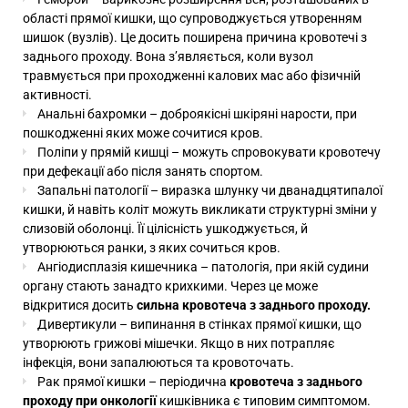
області прямої кишки, що супроводжується утворенням
шишок (вузлів). Це досить поширена причина кровотечі з
заднього проходу. Вона з’являється, коли вузол
травмується при проходженні калових мас або фізичній
активності.
Анальні бахромки
– доброякісні шкіряні нарости, при
пошкодженні яких може сочитися кров.
Поліпи у прямій кишці – можуть спровокувати кровотечу
при дефекації або після занять спортом.
Запальні патології – виразка шлунку чи дванадцятипалої
кишки, й навіть коліт можуть викликати структурні зміни у
слизовій оболонці. Її цілісність ушкоджується, й
утворюються ранки, з яких сочиться кров.
Ангіодисплазія кишечника – патологія, при якій судини
органу стають занадто крихкими. Через це може
відкритися досить
сильна кровотеча з заднього проходу.
Дивертикули – випинання в стінках прямої кишки, що
утворюють грижові мішечки. Якщо в них потрапляє
інфекція, вони запалюються та кровоточать.
Рак прямої кишки – періодична
кровотеча з заднього
проходу при онкології
кишківника є типовим симптомом.