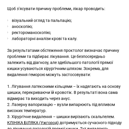
Щоб з’ясувати причину проблеми, лікар проводить:
візуальний огляд та пальпацію;
аноскопію;
ректороманоскопію;
лабораторні аналізи крові та калу.
За результатами обстеження проктолог визначає причину
проблеми та підбирає лікування. Це безпосередньо
залежить від діагнозу, але здебільшого патології прямої
кишки усуваються хірургічним шляхом. Зокрема, для
видалення геморою можуть застосовувати:
Лігування латексними кільцями – їх надягають на основу
шишки, перекриваючи їй кровотік. В результаті вона сама
відмирає та виходить через анус.
Лазерну вапоризацію – вузли випарюють під впливом
високих температур.
Хірургічне видалення – шишки вирізають скальпелем.
КЛІНІКА БІЛЯКА (Ужгород)
дотримується сучасного підходу
до лікування патологій прямої кишки. Тут видаляють