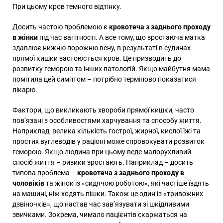
При цьому кров темного відтінку.
Досить частою проблемою є
кровотеча з заднього проходу
в жінки
під час вагітності. А все тому, що зростаюча матка
здавлює нижню порожню вену, в результаті в судинах
прямої кишки застоюється кров. Це призводить до
розвитку геморою та інших патологій. Якщо майбутня мама
помітила цей симптом – потрібно терміново показатися
лікарю.
Фактори, що викликають хвороби прямої кишки, часто
пов’язані з особливостями харчування та способу життя.
Наприклад, велика кількість гострої, жирної, кислої їжі та
простих вуглеводів у раціоні може спровокувати розвиток
геморою. Якщо людина при цьому веде малорухливий
спосіб життя – ризики зростають. Наприклад – досить
типова проблема –
кровотеча з заднього проходу в
чоловіків
та жінок із «сидячою роботою», які частіше їздять
на машині, ніж ходять пішки. Також це один із «тривожних
дзвіночків», що настав час зав’язувати зі шкідливими
звичками. Зокрема, чимало пацієнтів скаржаться на