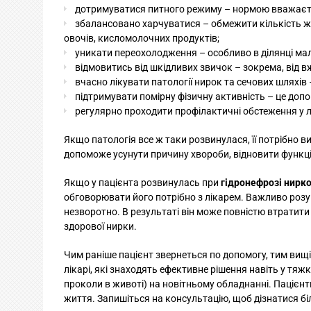
дотримуватися питного режиму – нормою вважаєтьс
збалансовано харчуватися – обмежити кількість жир
овочів, кисломолочних продуктів;
уникати переохолодження – особливо в ділянці мал
відмовитись від шкідливих звичок – зокрема, від 
вчасно лікувати патології нирок та сечових шляхів 
підтримувати помірну фізичну активність – це доп
регулярно проходити профілактичні обстеження у лі
Якщо патологія все ж таки розвинулася, її потрібно
допоможе усунути причину хвороби, відновити функці
Якщо у пацієнта розвинулась при
гідронефрозі нирко
обговорювати його потрібно з лікарем. Важливо розу
незворотно. В результаті він може повністю втратити
здорової нирки.
Чим раніше пацієнт звернеться по допомогу, тим вищ
лікарі, які знаходять ефективне рішення навіть у тя
проколи в животі) на новітньому обладнанні. Пацієн
життя. Запишіться на консультацію, щоб дізнатися бі