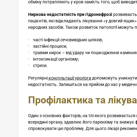
обміну потрапляють у кров замість того, щоб виводит
Ниркова недостатність при гідронефрозі
розвиваєтьс
пацієнтів, які відкладають лікування «у довгий ящик
народних засобів. Також розвиток патології можуть 
часті інфекції сечовивідних шляхів;
застійні процеси;
травми нирок – від удару чи пошкодження каміння
інтоксикації організму;
стреси.
Регулярні
консультації уролога
допоможуть уникнути 
недостатність. Запишіться на прийом до нас у медичн
Профілактика та лікув
Один з основних факторів, на тлі якого розвивається
всередині органу, здавлює його паренхіму та знижує
спровокувати цю проблему. Для цього лікарі рекоме