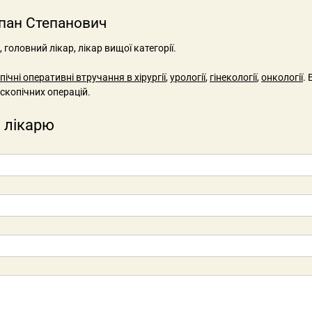
епан Степанович
головний лікар, лікар вищої категорії.
ічні оперативні втручання в хірургії
,
урології
,
гінекології
,
онкології
.
скопічних операцій.
 лікарю