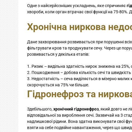
Одне з найсерйозніших ускладнень, яке спричиняє
гі
хвороби, коли орган втрачає свої функції на 75-80%. 
Хронічна ниркова недос
Дане захворювання розвивається при порушенні всіх 
фільтрувати кров та продукувати сечу. Через це пору
розвивається у декілька етапів:
Ризик – видільна здатність нирок знижена на 25%, 
Пошкодження – добова кількість сечі та швидкість
Недостатність – сеча виділяється в мізерно малих к
скорочується на 75% чи більше.
Гідронефроз та нирков
Здебільшого,
хронічний гідронефроз
, який довго не 
відповідальної за вироблення сечі. Зазвичай на 3 ста
надлишкової рідини. Вона здатна виконувати свої фун
взяти на себе подвійне навантаження, через що швид