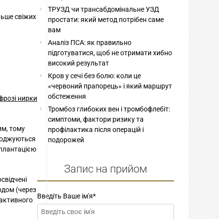
ТРУЗД чи трансабдомінальне УЗД
льше свіжих
простати: який метод потрібен саме
вам
Аналіз ПСА: як правильно
підготуватися, щоб не отримати хибно
високий результат
Кров у сечі без болю: коли це
«червоний прапорець» і який маршрут
обстеження
фрозі нирки
Тромбоз глибоких вен і тромбофлебіт:
симптоми, фактори ризику та
им, тому
профілактика після операцій і
шкоджуються
подорожей
мплантацією
Запис на прийом
свідчені
одом (через
Введіть Ваше ім'я
*
 активного