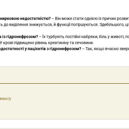
ю нирковою недостатністю?
– Він може стати однією із причин розвит
ть до виділення знижується, й функції погіршуються. Здебільшого, ці
в із гідронефрозом?
– Їх турбують постійні набряки, біль у животі, 
У крові підвищено рівень креатиніну та сечовини.
достатності у пацієнтів з гідронефрозом?
– Так, якщо вчасно звер
імаксу