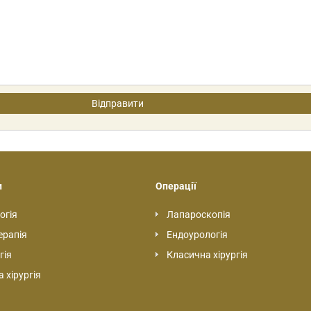
и
Операції
огія
Лапароскопія
ерапія
Ендоурологія
гія
Класична хірургія
 хірургія