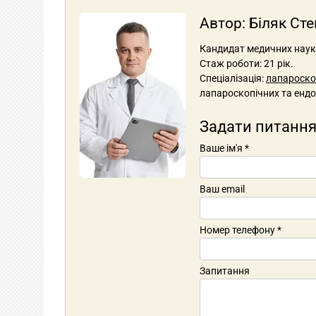
Автор:
Біляк Ст
Кандидат медичних наук, 
Стаж роботи: 21 рік.
Спеціалізація:
лапароскоп
лапароскопічних та ендо
Задати питання
Ваше ім'я
*
Ваш email
Номер телефону
*
Запитання