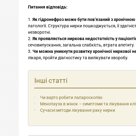
Питання відповідь:
Як гідронефроз може бути пов’язаний з хронічно
патології. Структура нирки пошкоджується, її здатніс
незворотні.
Як проявляється ниркова недостатність у пацієнті
сечовипускання, загальна слабкість, втрата апетиту. 
Чи можна уникнути розвитку хронічної ниркової не
лікаря, пройти діагностику та вилікувати хворобу.
Інші статті
Чи варто робити лапароскопію
Менопауза в жінок – симптоми та лікування кл
Сучасні методи лікування раку нирки