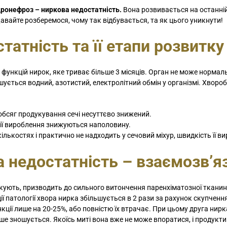
дронефроз – ниркова недостатність.
Вона розвивається на останній
Давайте розберемося, чому так відбувається, та як цього уникнути!
татність та її етапи розвитку
функцій нирок, яке триває більше 3 місяців. Орган не може нормал
шується водний, азотистий, електролітний обмін у організмі. Хворо
обсяг продукування сечі несуттєво знижений.
 її вироблення знижуються наполовину.
ількостях і практично не надходить у сечовий міхур, швидкість її в
а недостатність – взаємозв’я
лікують, призводить до сильного витончення паренхіматозної тканин
дії патології хвора нирка збільшується в 2 рази за рахунок скупченн
кції лише на 20-25%, або повністю їх втрачає. При цьому друга нир
ше зношується. Якоїсь миті вона вже не може впоратися, і продукти