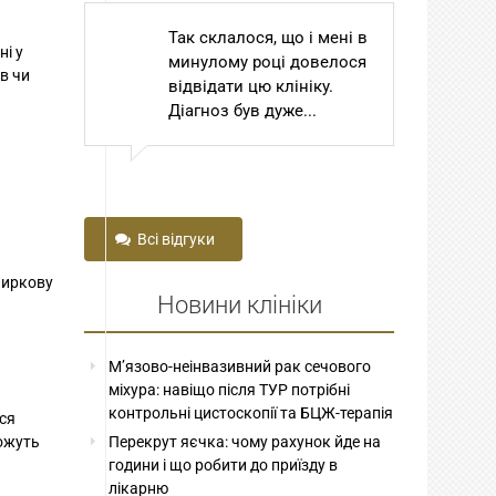
Так склалося, що і мені в
Ш
ні у
минулому році довелося
То
в чи
відвідати цю клініку.
С
Діагноз був дуже...
Го
до
Всі відгуки
ниркову
Новини клініки
М’язово-неінвазивний рак сечового
міхура: навіщо після ТУР потрібні
контрольні цистоскопії та БЦЖ-терапія
ься
можуть
Перекрут яєчка: чому рахунок йде на
години і що робити до приїзду в
лікарню