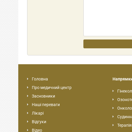
Головна
Напрямк
Про медичний центр
Гінекол
Засновники
Озонот
Наші переваги
Онколо
Лікарі
Судинна
Відгуки
Терапія
Відео