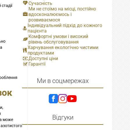
Сучасність
 стадії
Ми не стоїмо на місці, постійно
вдосконалюємось і
розвиваємося
Індивідуальний підхід до кожного
пацієнта
Комфортні умови і високий
ьно
рівень обслуговування
Харчування екологічно чистими
ба
продуктами
Доступні ціни
Гарантії
ироблення
Ми в соцмережах
зок
и,
я
Відгуки
ка може
 азотистого