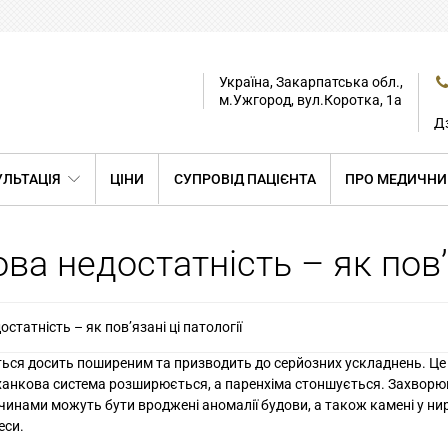
Україна, Закарпатська обл.,
м.Ужгород, вул.Коротка, 1а
Дз
ЛЬТАЦІЯ
ЦІНИ
СУПРОВІД ПАЦІЄНТА
ПРО МЕДИЧНИ
а недостатність – як пов’я
статність – як пов’язані ці патології
ся досить поширеним та призводить до серйозних ускладнень. Це 
лоханкова система розширюється, а паренхіма стоншується. Захвор
ичинами можуть бути вроджені аномалії будови, а також камені у ни
еси.