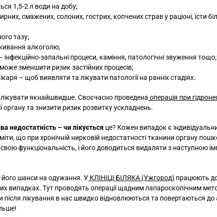
я 1,5-2 л води на добу;
них, смажених, солоних, гострих, копчених страв у раціоні, їсти бі
ого тазу;
вживання алкоголю;
– інфекційно-запальні процеси, каміння, патологічні звуження тощо;
оможе зменшити ризик застійних процесів;
каря – щоб виявляти та лікувати патології на ранніх стадіях.
 вилікувати якнайшвидше. Своєчасно проведена
операція при гідроне
ї органу та знизити ризик розвитку ускладнень.
ва недостатність – чи лікується
це? Кожен випадок є індивідуальн
міти, що при хронічній нирковій недостатності тканини органу по
 свою функціональність, і його доводиться видаляти з наступною і
і його шанси на одужання. У
КЛІНІЦІ БІЛЯКА (Ужгород)
працюють до
жких випадках. Тут проводять операції щадним лапароскопічним мет
ти після лікування в нас швидко відновлюються та повертаються до
льше!