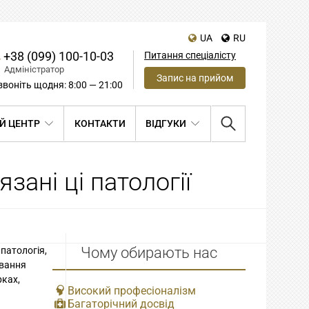
UA
RU
+38 (099) 100-10-03
Питання спеціалісту
Адміністратор
Запис на прийом
воніть щодня: 8:00 — 21:00
Й ЦЕНТР
КОНТАКТИ
ВІДГУКИ
зані ці патології
Чому обирають нас
патологія,
ювання
рках,
Високий професіоналізм
Багаторічний досвід