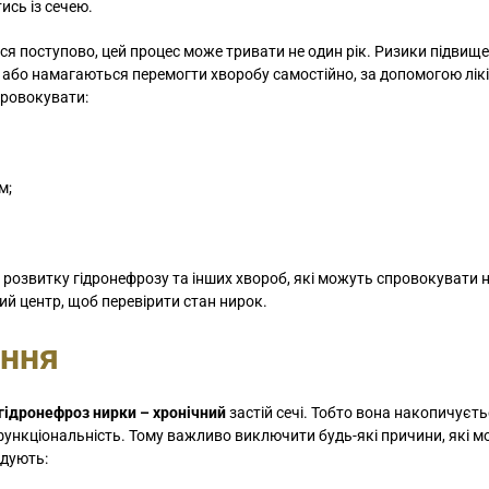
ись із сечею.
я поступово, цей процес може тривати не один рік. Ризики підвище
» або намагаються перемогти хворобу самостійно, за допомогою лікі
провокувати:
м;
розвитку гідронефрозу та інших хвороб, які можуть спровокувати 
ий центр, щоб перевірити стан нирок.
ання
гідронефроз нирки – хронічний
застій сечі. Тобто вона накопичуєт
 функціональність. Тому важливо виключити будь-які причини, які 
ндують: