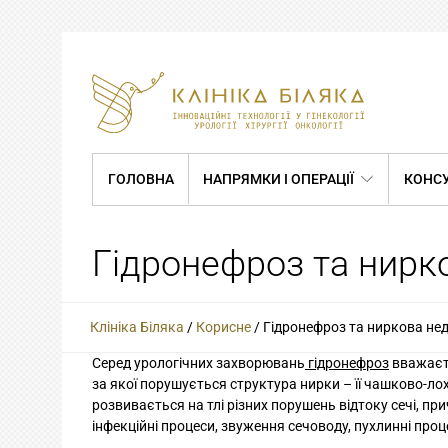
ГОЛОВНА
НАПРЯМКИ І ОПЕРАЦІЇ
КОНСУ
Гідронефроз та нирков
Клініка Біляка
/
Корисне
/
Гідронефроз та ниркова недо
Серед урологічних захворювань
гідронефроз
вважаєть
за якої порушується структура нирки – її чашково-
розвивається на тлі різних порушень відтоку сечі, пр
інфекційні процеси, звуження сечоводу, пухлинні проц