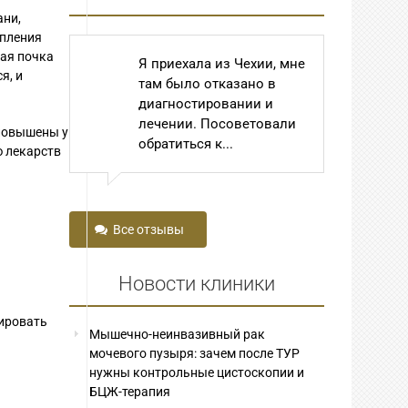
ани,
опления
рая почка
Я приехала из Чехии, мне
В
я, и
там было отказано в
у
диагностировании и
д
лечении. Посоветовали
Од
 повышены у
обратиться к...
го
ю лекарств
Все отзывы
Новости клиники
цировать
Мышечно-неинвазивный рак
мочевого пузыря: зачем после ТУР
нужны контрольные цистоскопии и
БЦЖ-терапия