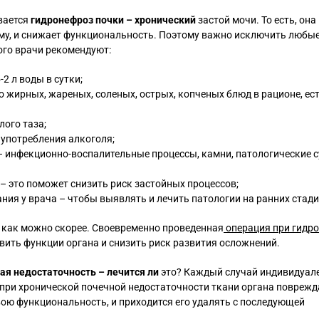
вается
гидронефроз почки – хронический
застой мочи. То есть, она
иму, и снижает функциональность. Поэтому важно исключить любы
ого врачи рекомендуют:
2 л воды в сутки;
 жирных, жареных, соленых, острых, копченых блюд в рационе, ес
лого таза;
 употребления алкоголя;
– инфекционно-воспалительные процессы, камни, патологические с
 это поможет снизить риск застойных процессов;
ия у врача – чтобы выявлять и лечить патологии на ранних стади
ь как можно скорее. Своевременно проведенная
операция при гидр
вить функции органа и снизить риск развития осложнений.
ая недостаточность – лечится ли
это? Каждый случай индивидуале
 при хронической почечной недостаточности ткани органа повреж
вою функциональность, и приходится его удалять с последующей