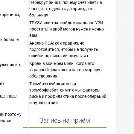
Перекрут яичка: почему счет идет на
часы, и что делать до приезда в
е причины,
больницу
ТРУЗИ или трансабдоминальное УЗИ
простаты: какой метод нужен именно
вам
ть больше
Анализ ПСА: как правильно
подготовиться, чтобы не получить
ошибочно высокий результат
Кровь в моче без боли: когда это
ужения и т
«красный флажок» и каков маршрут
обследования
ях.
Тромбоз глубоких вен и
тромбофлебит: симптомы, факторы
онефрозе
риска и профилактика после операций
и путешествий
н, поэтому
Запись на приём
даются