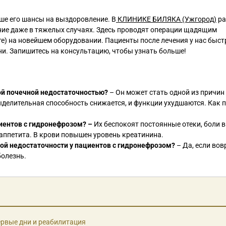
ше его шансы на выздоровление. В
КЛИНИКЕ БИЛЯКА (Ужгород)
ра
ие даже в тяжелых случаях. Здесь проводят операции щадящим
е) на новейшем оборудовании. Пациенты после лечения у нас быст
и. Запишитесь на консультацию, чтобы узнать больше!
ой почечной недостаточностью?
– Он может стать одной из причин
ыделительная способность снижается, и функции ухудшаются. Как п
иентов с гидронефрозом? –
Их беспокоят постоянные отеки, боли в
аппетита. В крови повышен уровень креатинина.
ой недостаточности у пациентов с гидронефрозом?
– Да, если во
болезнь.
ервые дни и реабилитация