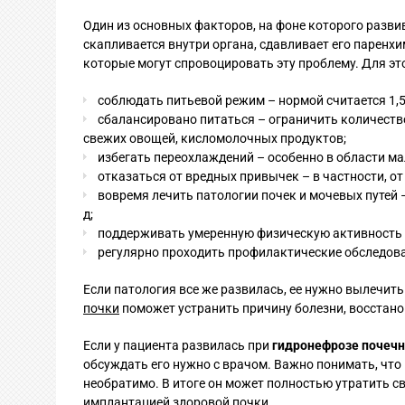
Один из основных факторов, на фоне которого разви
скапливается внутри органа, сдавливает его паренх
которые могут спровоцировать эту проблему. Для эт
соблюдать питьевой режим – нормой считается 1,5-
сбалансировано питаться – ограничить количество
свежих овощей, кисломолочных продуктов;
избегать переохлаждений – особенно в области ма
отказаться от вредных привычек – в частности, от
вовремя лечить патологии почек и мочевых путей 
д;
поддерживать умеренную физическую активность –
регулярно проходить профилактические обследован
Если патология все же развилась, ее нужно вылечит
почки
поможет устранить причину болезни, восстано
Если у пациента развилась при
гидронефрозе почечн
обсуждать его нужно с врачом. Важно понимать, что
необратимо. В итоге он может полностью утратить с
имплантацией здоровой почки.