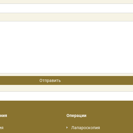
ния
Операции
ия
Лапароскопия