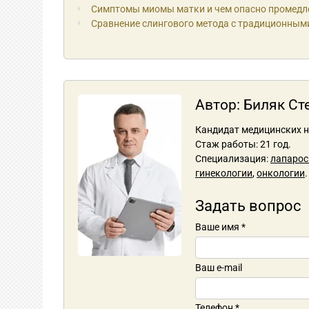
Симптомы миомы матки и чем опасно промедлен
Сравнение слингового метода с традиционным
Автор:
Биляк Ст
Кандидат медицинских н
Стаж работы: 21 год.
Специализация:
лапарос
гинекологии
,
онкологии
Задать вопрос
Ваше имя
*
Ваш e-mail
Телефон
*