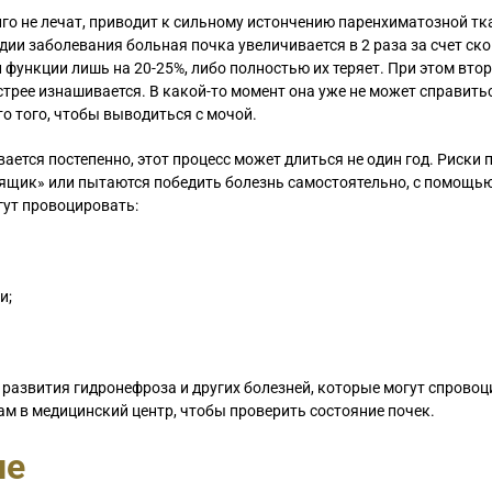
лго не лечат, приводит к сильному истончению паренхиматозной тк
дии заболевания больная почка увеличивается в 2 раза за счет ск
функции лишь на 20-25%, либо полностью их теряет. При этом вто
стрее изнашивается. В какой-то момент она уже не может справитьс
о того, чтобы выводиться с мочой.
ается постепенно, этот процесс может длиться не один год. Риски
 ящик» или пытаются победить болезнь самостоятельно, с помощь
гут провоцировать:
и;
развития гидронефроза и других болезней, которые могут спрово
ам в медицинский центр, чтобы проверить состояние почек.
ие