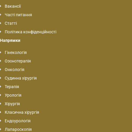
Вакансії
Часті питання
Статті
Політика конфіденційності
Напрямки
Гінекологія
Озонотерапія
Онкологія
Судинна хірургія
Терапія
Урологія
Хірургія
Класична хірургія
Ендоурологія
Лапароскопія