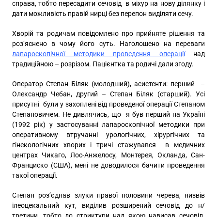
справа, тобто пересадити сечовід в міхур на нову ділянку і
дати можливість правій нирці без перепон виділяти сечу.
Хворій та родичам повідомлено про прийняте рішення та
роз’яснено в чому його суть. Наголошено на переваги
лапароскопічної методики проведення операції
над
традиційною – розрізом. Пацієнтка та родичі дали згоду.
Оператор Степан Біляк (молодший), асистенти: перший –
Олександр Чебан, другий – Степан Біляк (старший). Усі
присутні були у захоплені від проведеної операції Степаном
Степановичем. Не дивлячись, що я був перший на Україні
(1992 рік) у застосуванні лапароскопічної методики при
оперативному втручанні урологічних, хірургічних та
гінекологічних хворих і тричі стажувався в медичних
центрах Чикаго, Лос-Анжелосу, Монтерея, Окланда, Сан-
Франциско (США), мені не доводилося бачити проведення
такої операції.
Степан роз’єднав злуки правої половини черева, низвів
ілеоцекальний кут, виділив розширений сечовід до н/
третини, тобто до стриктури над якою нависав сечовід.