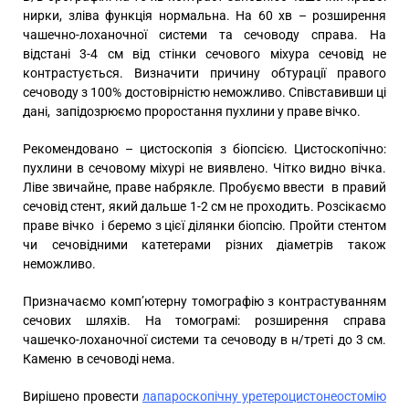
нирки, зліва функція нормальна. На 60 хв – розширення
чашечно-лоханочної системи та сечоводу справа. На
відстані 3-4 см від стінки сечового міхура сечовід не
контрастується. Визначити причину обтурації правого
сечоводу з 100% достовірністю неможливо. Співставивши ці
дані, запідозрюємо проростання пухлини у праве вічко.
Рекомендовано – цистоскопія з біопсією. Цистоскопічно:
пухлини в сечовому міхурі не виявлено. Чітко видно вічка.
Ліве звичайне, праве набрякле. Пробуємо ввести в правий
сечовід стент, який дальше 1-2 см не проходить. Розсікаємо
праве вічко і беремо з цієї ділянки біопсію. Пройти стентом
чи сечовідними катетерами різних діаметрів також
неможливо.
Призначаємо комп’ютерну томографію з контрастуванням
сечових шляхів. На томограмі: розширення справа
чашечко-лоханочної системи та сечоводу в н/треті до 3 см.
Каменю в сечоводі нема.
Вирішено провести
лапароскопічну уретероцистонеостомію