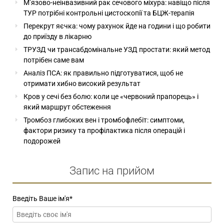
М’язово-неінвазивний рак сечового міхура: навіщо після
ТУР потрібні контрольні цистоскопії та БЦЖ-терапія
Перекрут яєчка: чому рахунок йде на години і що робити
до приїзду в лікарню
ТРУЗД чи трансабдомінальне УЗД простати: який метод
потрібен саме вам
Аналіз ПСА: як правильно підготуватися, щоб не
отримати хибно високий результат
Кров у сечі без болю: коли це «червоний прапорець» і
який маршрут обстеження
Тромбоз глибоких вен і тромбофлебіт: симптоми,
фактори ризику та профілактика після операцій і
подорожей
Запис на прийом
Введіть Ваше ім'я
*