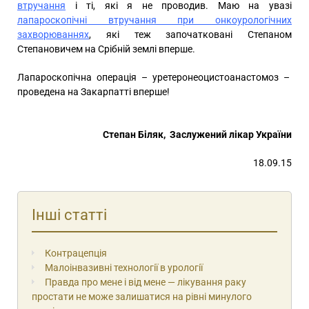
втручання
і ті, які я не проводив. Маю на увазі
лапароскопічні втручання при онкоурологічних
захворюваннях
, які теж започатковані Степаном
Степановичем на Срібній землі вперше.
Лапароскопічна операція – уретеронеоцистоанастомоз –
проведена на Закарпатті вперше!
Степан Біляк, Заслужений лікар України
18.09.15
Інші статті
Контрацепція
Малоінвазивні технології в урології
Правда про мене і від мене — лікування раку
простати не може залишатися на рівні минулого