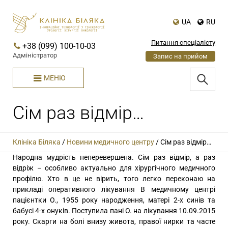
UA
RU
Питання спеціалісту
+38 (099) 100-10-03
Адміністратор
Запис на прийом
МЕНЮ
Сім раз відмір…
Клініка Біляка
/
Новини медичного центру
/
Сім раз відмір…
Народна мудрість неперевершена. Сім раз відмір, а раз
відріж – особливо актуально для хірургічного медичного
профілю. Хто в це не вірить, того легко переконаю на
прикладі оперативного лікування В медичному центрі
пацієнтки О., 1955 року народження, матері 2-х синів та
бабусі 4-х онуків. Поступила пані О. на лікування 10.09.2015
року. Скарги на болі внизу живота, правої нирки та часте