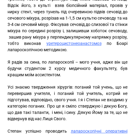
Відсік його, з культі взяв біопсійний матеріал, провів у
нирку стент, через тунель під очеревиною підвів сечовід до
сечового міхура, розрізав на 1-1,5 см культю сечоводу та на
3-4 см сечовий міхур. Фіксував сечовід до слизової та стінки
міхура по середині розрізу і, залишивши хоботок сечоводу,
зашив рану міхура у перпендикулярному напрямку розрізу,
тобто виконав
уретероцистонеоанастомоз
по Боарі
лапароскопічною методикою.
Я радів за сина, по лапароскопії – мого учня, адже він ще
будучи студентом 2 курсу медичного факультету, був
кращим моїм ассистентом.
Усі знаємо твердження хірургів: поганий той учень, що не
перевершив учителя, і поганий той учитель, котрий не
підготував, відповідно, свого учня. І я і Степан не входимо у
категорію поганих. Про це я сміло стверджую і дякую Богу,
що дав такі таланти, і мені, і сину. Дякую Йому за те, що не
відвернув від нас Лиця Свого.
Степан успішно проводить
лапароскопічні оперативні