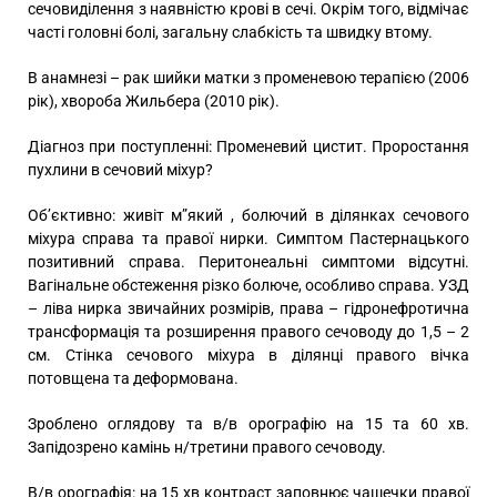
сечовиділення з наявністю крові в сечі. Окрім того, відмічає
часті головні болі, загальну слабкість та швидку втому.
В анамнезі – рак шийки матки з променевою терапією (2006
рік), хвороба Жильбера (2010 рік).
Діагноз при поступленні: Променевий цистит. Проростання
пухлини в сечовий міхур?
Об’єктивно: живіт м”який , болючий в ділянках сечового
міхура справа та правої нирки. Симптом Пастернацького
позитивний справа. Перитонеальні симптоми відсутні.
Вагінальне обстеження різко болюче, особливо справа. УЗД
– ліва нирка звичайних розмірів, права – гідронефротична
трансформація та розширення правого сечоводу до 1,5 – 2
см. Стінка сечового міхура в ділянці правого вічка
потовщена та деформована.
Зроблено оглядову та в/в орографію на 15 та 60 хв.
Запідозрено камінь н/третини правого сечоводу.
В/в орографія: на 15 хв контраст заповнює чашечки правої