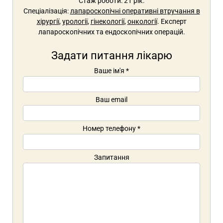
Стаж роботи: 21 рік.
Спеціалізація:
лапароскопічні оперативні втручання в
хірургії
,
урології
,
гінекології
,
онкології
. Експерт
лапароскопічних та ендоскопічних операцій.
Задати питання лікарю
Ваше ім'я
*
Ваш email
Номер телефону
*
Запитання