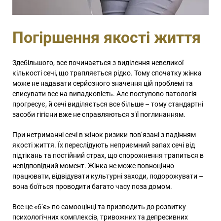
Погіршення якості життя
Здебільшого, все починається з виділення невеликої
кількості сечі, що трапляється рідко. Тому спочатку жінка
може не надавати серйозного значення цій проблемі та
списувати все на випадковість. Але поступово патологія
прогресує, й сечі виділяється все більше – тому стандартні
засоби гігієни вже не справляються з її поглинанням.
При нетриманні сечі в жінок ризики пов’язані з падінням
якості життя. Їх переслідують неприємний запах сечі від
підтікань та постійний страх, що спорожнення трапиться в
невідповідний момент. Жінка не може повноцінно
працювати, відвідувати культурні заходи, подорожувати –
вона боїться проводити багато часу поза домом.
Все це «б’є» по самооцінці та призводить до розвитку
психологічних комплексів, тривожних та депресивних