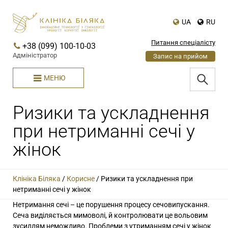
UA
RU
Питання спеціалісту
+38 (099) 100-10-03
Адміністратор
Запис на прийом
МЕНЮ
Ризики та ускладнення
при нетриманні сечі у
жінок
Клініка Біляка
/
Корисне
/
Ризики та ускладнення при
нетриманні сечі у жінок
Нетримання сечі – це порушення процесу сечовипускання.
Сеча виділяється мимоволі, й контролювати це вольовим
зусиллям неможливо. Проблеми з утриманням сечі у жінок