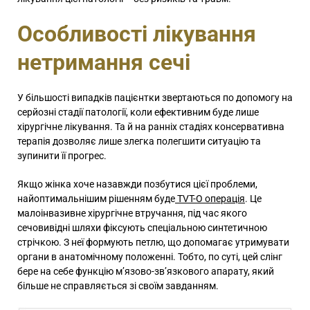
Особливості лікування
нетримання сечі
У більшості випадків пацієнтки звертаються по допомогу на
серйозні стадії патології, коли ефективним буде лише
хірургічне лікування. Та й на ранніх стадіях консервативна
терапія дозволяє лише злегка полегшити ситуацію та
зупинити її прогрес.
Якщо жінка хоче назавжди позбутися цієї проблеми,
найоптимальнішим рішенням буде
TVT-O операція
. Це
малоінвазивне хірургічне втручання, під час якого
сечовивідні шляхи фіксують спеціальною синтетичною
стрічкою. З неї формують петлю, що допомагає утримувати
органи в анатомічному положенні. Тобто, по суті, цей слінг
бере на себе функцію м’язово-зв’язкового апарату, який
більше не справляється зі своїм завданням.