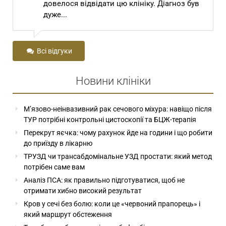
клініку. Діагноз був
Степанович! Сам Господь Бог
до вас з далекої...
Всі відгуки
Новини клініки
М’язово-неінвазивний рак сечового міхура: навіщо після
ТУР потрібні контрольні цистоскопії та БЦЖ-терапія
Перекрут яєчка: чому рахунок йде на години і що робити
до приїзду в лікарню
ТРУЗД чи трансабдомінальне УЗД простати: який метод
потрібен саме вам
Аналіз ПСА: як правильно підготуватися, щоб не
отримати хибно високий результат
Кров у сечі без болю: коли це «червоний прапорець» і
який маршрут обстеження