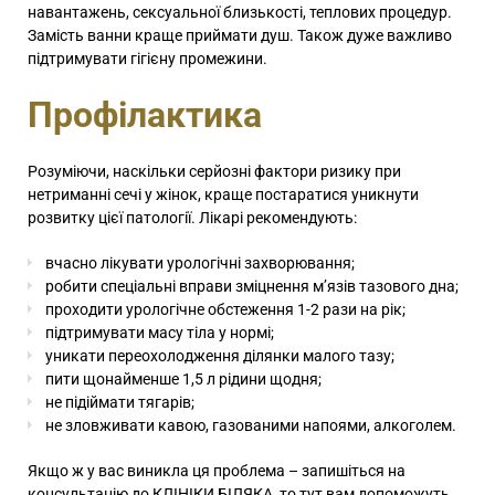
навантажень, сексуальної близькості, теплових процедур.
Замість ванни краще приймати душ. Також дуже важливо
підтримувати гігієну промежини.
Профілактика
Розуміючи, наскільки серйозні фактори ризику при
нетриманні сечі у жінок, краще постаратися уникнути
розвитку цієї патології. Лікарі рекомендують:
вчасно лікувати урологічні захворювання;
робити спеціальні вправи зміцнення м’язів тазового дна;
проходити урологічне обстеження 1-2 рази на рік;
підтримувати масу тіла у нормі;
уникати переохолодження ділянки малого тазу;
пити щонайменше 1,5 л рідини щодня;
не підіймати тягарів;
не зловживати кавою, газованими напоями, алкоголем.
Якщо ж у вас виникла ця проблема – запишіться на
консультацію до КЛІНІКИ БІЛЯКА, то тут вам допоможуть.