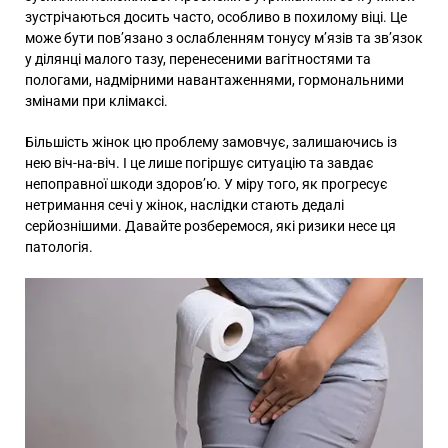
зустрічаються досить часто, особливо в похилому віці. Це
може бути пов’язано з ослабленням тонусу м’язів та зв’язок
у ділянці малого тазу, перенесеними вагітностями та
пологами, надмірними навантаженнями, гормональними
змінами при клімаксі.
Більшість жінок цю проблему замовчує, залишаючись із
нею віч-на-віч. І це лише погіршує ситуацію та завдає
непоправної шкоди здоров’ю. У міру того, як прогресує
нетримання сечі у жінок, наслідки стають дедалі
серйознішими. Давайте розберемося, які ризики несе ця
патологія.