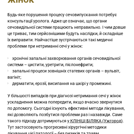
Будь-яке порушення процесу сечовипускання потребує
консультації уролога. Адже це означає, що органи
сечовидільної системи працюють неправильно. І чим довше
це триває, тим серйознішими будуть наслідки, й складніше
їх виправити. Найчастіше зустрічаються такі медичні
проблеми при нетриманні сечі у жінок:
хронічні запальні захворювання органів сечовидільної
системи – цистити, уретрити, пієлонефрити;
запальні процеси зовнішніх статевих органів – вульвіт,
вагініт;
дерматити, ерозії, висипання на шкірі у промежині.
У більшості випадків при діагнозі нетримання сечі у жінок
ускладнення можна попередити, якщо вчасно звернутися
по допомогу. Сьогодні існують ефективні методи лікування,
які дозволяють позбутися проблеми раз і назавжди. Саме
такого підходу дотримуються у
КЛІНІЦІ БІЛЯКА (Ужгород)
.
Тут застосовують прогресивні хірургічні методики
лікування цієї патології – без ризиків та травм.