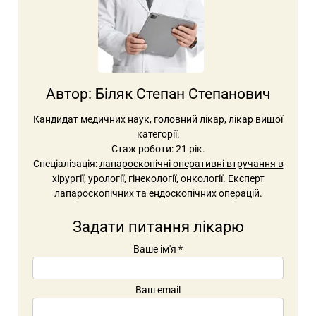
Автор:
Біляк Степан Степанович
Кандидат медичних наук, головний лікар, лікар вищої
категорії.
Стаж роботи: 21 рік.
Спеціалізація:
лапароскопічні оперативні втручання в
хірургії
,
урології
,
гінекології
,
онкології
. Експерт
лапароскопічних та ендоскопічних операцій.
Задати питання лікарю
Ваше ім'я
*
Ваш email