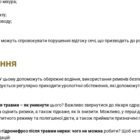
 міхура;
азу;
оводу;
ю, можуть спровокувати порушення відтоку сечі, що призводять до р
ання
 У цьому допоможуть обережне водіння, використання ременів безп
ується регулярно приходити урологічні обстеження, які допоможу
я травми – як уникнути
цього? Важливо звернутися до лікаря одраз
цінить ризики, а також підкаже, як їх знизити. Можливо, у перші дн
итного режиму та полегшеної дієти, а також приймати призначені 
м
гідронефроз після травми нирки: чого не можна
робити? Щоб не 
ацій: