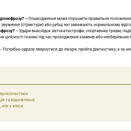
дронефрозу? –
Пошкодження може порушити правильне положення
я звуження (стриктури) або рубці, які заважають нормальному відток
ефрозу?
– Удари внаслідок автокатастрофи, спортивних травм, паді
я цілісності тканин під час проходження каменів або необережних
– Потрібно одразу звернутися до лікаря, пройти діагностику, а за не
герніопластики
ція та відновлення
 ніж у жінок