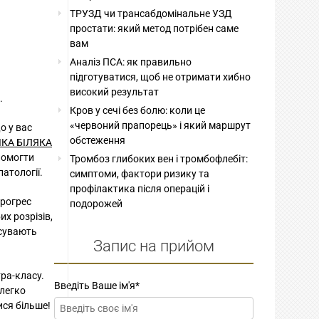
ТРУЗД чи трансабдомінальне УЗД
простати: який метод потрібен саме
вам
Аналіз ПСА: як правильно
підготуватися, щоб не отримати хибно
високий результат
.
Кров у сечі без болю: коли це
«червоний прапорець» і який маршрут
о у вас
обстеження
ІКА БІЛЯКА
опомогти
Тромбоз глибоких вен і тромбофлебіт:
атології.
симптоми, фактори ризику та
профілактика після операцій і
прогрес
подорожей
х розрізів,
усувають
Запис на прийом
ра-класу.
Введіть Ваше ім'я
*
 легко
ися більше!