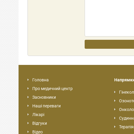
Головна
Напрямк
Про медичний центр
Гінекол
Засновники
Озонот
Наші переваги
Онколо
Лікарі
Судинна
Відгуки
Терапія
Відео