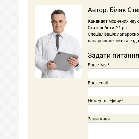
Автор:
Біляк Ст
Кандидат медичних наук, 
Стаж роботи: 21 рік.
Спеціалізація:
лапароскоп
лапароскопічних та ендо
Задати питання
Ваше ім'я
*
Ваш email
Номер телефону
*
Запитання