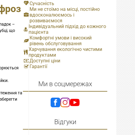
Сучасність
ефроз
Ми не стоїмо на місці, постійно
вдосконалюємось і
розвиваємося
падок –
Індивідуальний підхід до кожного
убці, що
пацієнта
Комфортні умови і високий
рівень обслуговування
Харчування екологічно чистими
продуктами
Доступні ціни
Гарантії
ворюється
айки.
Ми в соцмережах
теження та
 зберегти
Відгуки