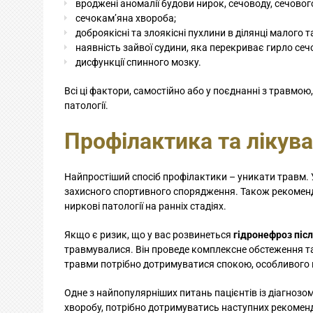
вроджені аномалії будови нирок, сечоводу, сечового
сечокам’яна хвороба;
доброякісні та злоякісні пухлини в ділянці малого т
наявність зайвої судини, яка перекриває гирло сеч
дисфункції спинного мозку.
Всі ці фактори, самостійно або у поєднанні з травмо
патології.
Профілактика та лікув
Найпростіший спосіб профілактики – уникати травм.
захисного спортивного спорядження. Також рекоменд
ниркові патології на ранніх стадіях.
Якщо є ризик, що у вас розвинеться
гідронефроз післ
травмувалися. Він проведе комплексне обстеження та о
травми потрібно дотримуватися спокою, особливого п
Одне з найпопулярніших питань пацієнтів із діагнозо
хворобу, потрібно дотримуватись наступних рекоменд