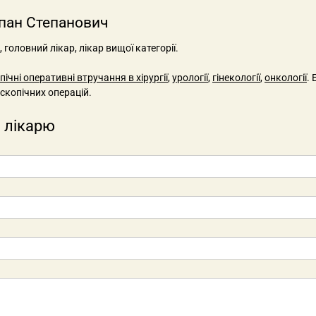
епан Степанович
головний лікар, лікар вищої категорії.
ічні оперативні втручання в хірургії
,
урології
,
гінекології
,
онкології
.
скопічних операцій.
 лікарю