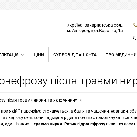
Україна, Закарпатська обл.,
м.Ужгород, вул.Коротка, 1а
Дз
ЛЬТАЦІЯ
ЦІНИ
СУПРОВІД ПАЦІЄНТА
ПРО МЕДИЧНИ
онефрозу після травми нирк
у після травми нирки, та як їх уникнути
, при якій її паренхіма стоншується, а балія та чашечки, навпаки, з
ях відтоку сечі, коли надмірна рідина починає накопичуватися в 
и, один із яких –
травма нирки. Ризик гідронефрозу
після неї досить