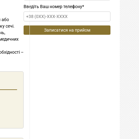
Введіть Ваш номер телефону
*
 або
у сечі.
нь,
 медичних
обхідності –