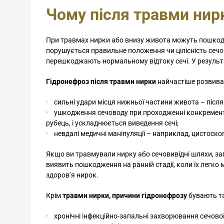
Чому після травми нир
При травмах нирки або внизу живота можуть пошкод
порушується правильне положення чи цілісність сечов
перешкоджають нормальному відтоку сечі. У результа
Гідронефроз після травми нирки
найчастіше розвива
сильні удари місця нижньої частини живота – після 
ушкодження сечоводу при проходженні конкрементів
рубець, і ускладнюється виведення сечі;
невдалі медичні маніпуляції – наприклад, цистоско
Якщо ви травмували нирку або сечовивідні шляхи, за
виявить пошкодження на ранній стадії, коли їх легк
здоров’я нирок.
Крім
травми нирки, причини гідронефрозу
бувають т
хронічні інфекційно-запальні захворювання сечової