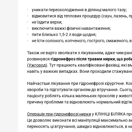
уникати переохолодження в ділянці малого тазу;
відмовитися від теплових процедур (саун, лазень, п
не їздити верхи;
виключити важкі фізичні навантаження;
пити близько 1,5-2 л води щодня;
не їсти солоного, копченого, гострого, смаженого, в
Також не варто зволікати з лікуванням, адже чим ран
розвинувся
гідронефроз після травми нирки, що роб
(Ужгород)
. Тут працюють кваліфіковані фахівці, які 
навіть у важких випадках. Вони проходили стажування
Найчастіше лікування при гідронефрозі хірургічне. К
хвороби та підготувати організм до втручання. Сього
пацієнту роблять кілька маленьких проколів у животі
причину проблеми та відновлюють нормальний відтік 
Операція при гідронефрозі нирки
у КЛІНІЦІ БІЛЯКА пр
Це дозволяє виконати всі маніпуляції максимально а
переносять ці втручання, швидко відновлюються, в н