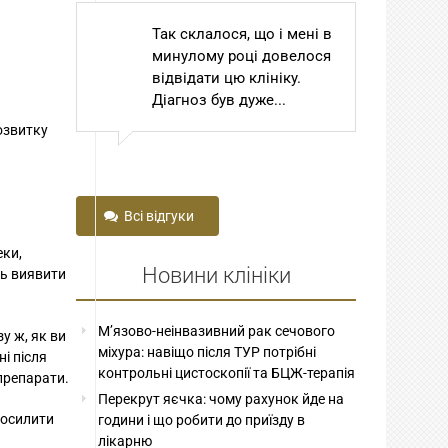
Так склалося, що і мені в
Ш
минулому році довелося
То
відвідати цю клініку.
С
Діагноз був дуже...
Го
до
озвитку
Всі відгуки
еки,
Новини клініки
ть виявити
М’язово-неінвазивний рак сечового
у ж, як ви
міхура: навіщо після ТУР потрібні
і після
контрольні цистоскопії та БЦЖ-терапія
препарати.
Перекрут яєчка: чому рахунок йде на
посилити
години і що робити до приїзду в
лікарню