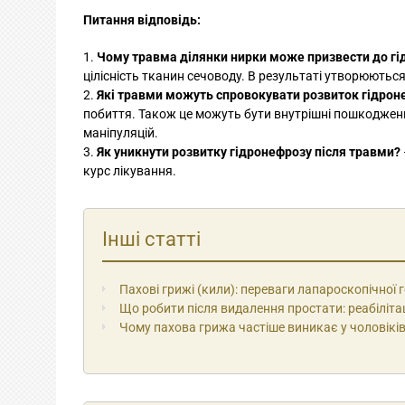
Питання відповідь:
Чому травма ділянки нирки може призвести до гі
цілісність тканин сечоводу. В результаті утворюютьс
Які травми можуть спровокувати розвиток гідрон
побиття. Також це можуть бути внутрішні пошкодженн
маніпуляцій.
Як уникнути розвитку гідронефрозу після травми?
курс лікування.
Інші статті
Пахові грижі (кили): переваги лапароскопічної 
Що робити після видалення простати: реабіліта
Чому пахова грижа частіше виникає у чоловіків,