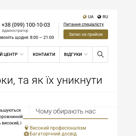
UA
RU
+38 (099) 100-10-03
Питання спеціалісту
Адміністратор
Запис на прийом
воніть щодня: 8:00 — 21:00
Й ЦЕНТР
КОНТАКТИ
ВІДГУКИ
и, та як їх уникнути
Чому обирають нас
більшуються
порожнинній
 високий, і
Високий професіоналізм
Багаторічний досвід