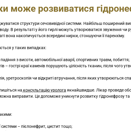
ки може розвиватися гідрон
жуватися структури сечовивідної системи. Найбільш поширений ви
оду. В результаті у його гирлі можуть утворюватися звуження чи р
ті вона накопичується всередині нирки, стоншуючи її паренхіму.
ється у таких випадках:
падіння з висоти, автомобільної аварії, спортивних травм, побиття;
 – гострі краї каменів порушують цілісність тканин, після чого ут
пія, уретроскопія чи відкриті втручання, після яких утворюються сп
пишіться на
консультацію уролога
якнайшвидше. Лікар проведе обс
о можна виправити. Це допоможе уникнути розвитку гідронефрозу та
акими:
 системи – пієлонефрит, цистит тощо;