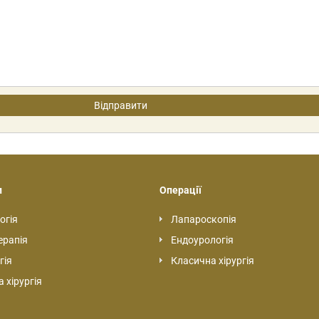
и
Операції
огія
Лапароскопія
ерапія
Ендоурологія
гія
Класична хірургія
 хірургія