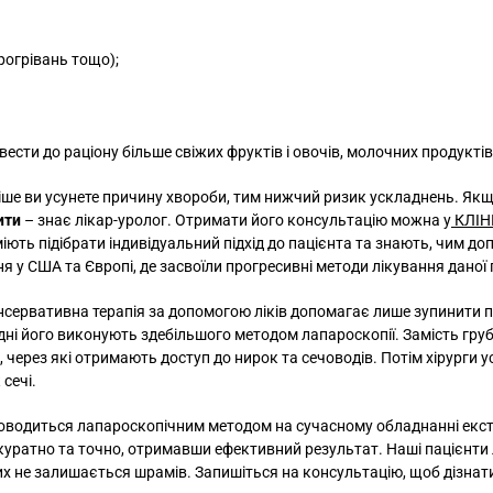
рогрівань тощо);
вести до раціону більше свіжих фруктів і овочів, молочних продуктів
іше ви усунете причину хвороби, тим нижчий ризик ускладнень. Якщ
ити
– знає лікар-уролог. Отримати його консультацію можна у
КЛІН
вміють підібрати індивідуальний підхід до пацієнта та знають, чим д
 у США та Європі, де засвоїли прогресивні методи лікування даної п
онсервативна терапія за допомогою ліків допомагає лише зупинити 
дні його виконують здебільшого методом лапароскопії. Замість груби
, через які отримають доступ до нирок та сечоводів. Потім хірурги 
сечі.
оводиться лапароскопічним методом на сучасному обладнанні екст
куратно та точно, отримавши ефективний результат. Наші пацієнти
их не залишається шрамів. Запишіться на консультацію, щоб дізнат