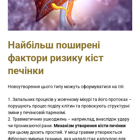
Найбільш поширені
фактори ризику кіст
печінки
Новоутворення цього типу можуть сформуватися на тлі:
Запальних процесів у жовчному міхурі та його протоках –
порушують процес поділу клітин та провокують структурні
зміни у печінковій паренхімі.
Травматичних ушкоджень – наприклад, внаслідок удару
чи проникаючої рани.
Механізм утворення кісти печінки
при цьому досить простий. У місці травми утворюється
фіброзно-змінена тканина, яка надалі стає капсулою для