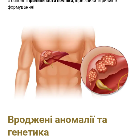
є основні
причини кісти печінки
, щоб знизити ризик їх
формування!
Вроджені аномалії та
генетика