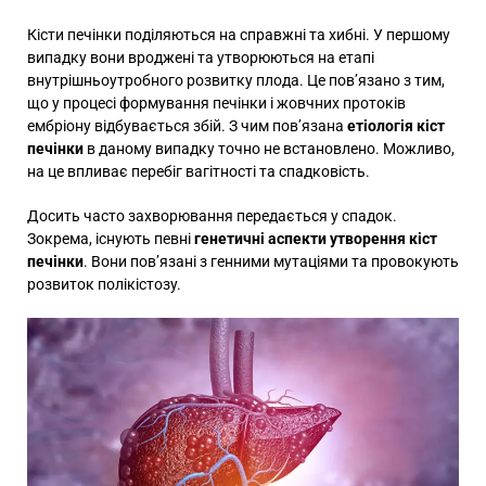
Кісти печінки поділяються на справжні та хибні. У першому
випадку вони вроджені та утворюються на етапі
внутрішньоутробного розвитку плода. Це пов’язано з тим,
що у процесі формування печінки і жовчних протоків
ембріону відбувається збій. З чим пов’язана
етіологія кіст
печінки
в даному випадку точно не встановлено. Можливо,
на це впливає перебіг вагітності та спадковість.
Досить часто захворювання передається у спадок.
Зокрема, існують певні
генетичні аспекти утворення кіст
печінки
. Вони пов’язані з генними мутаціями та провокують
розвиток полікістозу.