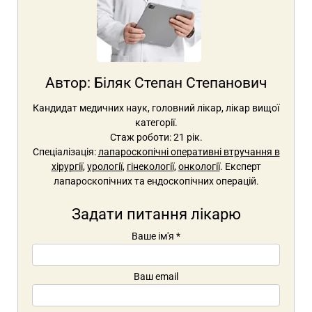
Автор:
Біляк Степан Степанович
Кандидат медичних наук, головний лікар, лікар вищої
категорії.
Стаж роботи: 21 рік.
Спеціалізація:
лапароскопічні оперативні втручання в
хірургії
,
урології
,
гінекології
,
онкології
. Експерт
лапароскопічних та ендоскопічних операцій.
Задати питання лікарю
Ваше ім'я
*
Ваш email