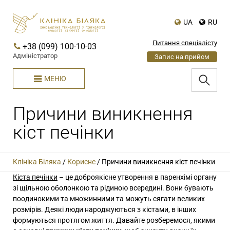
UA
RU
Питання спеціалісту
+38 (099) 100-10-03
Адміністратор
Запис на прийом
МЕНЮ
Причини виникнення
кіст печінки
Клініка Біляка
/
Корисне
/
Причини виникнення кіст печінки
Кіста печінки
– це доброякісне утворення в паренхімі органу
зі щільною оболонкою та рідиною всередині. Вони бувають
поодинокими та множинними та можуть сягати великих
розмірів. Деякі люди народжуються з кістами, в інших
формуються протягом життя. Давайте розберемося, якими