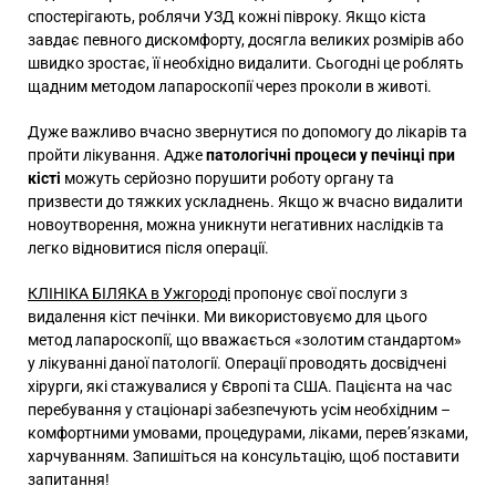
спостерігають, роблячи УЗД кожні півроку. Якщо кіста
завдає певного дискомфорту, досягла великих розмірів або
швидко зростає, її необхідно видалити. Сьогодні це роблять
щадним методом лапароскопії через проколи в животі.
Дуже важливо вчасно звернутися по допомогу до лікарів та
пройти лікування. Адже
патологічні процеси у печінці при
кісті
можуть серйозно порушити роботу органу та
призвести до тяжких ускладнень. Якщо ж вчасно видалити
новоутворення, можна уникнути негативних наслідків та
легко відновитися після операції.
КЛІНІКА БІЛЯКА в Ужгороді
пропонує свої послуги з
видалення кіст печінки. Ми використовуємо для цього
метод лапароскопії, що вважається «золотим стандартом»
у лікуванні даної патології. Операції проводять досвідчені
хірурги, які стажувалися у Європі та США. Пацієнта на час
перебування у стаціонарі забезпечують усім необхідним –
комфортними умовами, процедурами, ліками, перев’язками,
харчуванням. Запишіться на консультацію, щоб поставити
запитання!