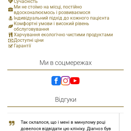
Сучасність
Ми не стоїмо на місці, постійно
вдосконалюємось і розвиваємося
Індивідуальний підхід до кожного пацієнта
Комфортні умови і високий рівень
обслуговування
Харчування екологічно чистими продуктами
Доступні ціни
Гарантії
Ми в соцмережах
Відгуки
Шановний Степан Томович та Степан
ув
Степанович! Сам Господь Бог привів мене