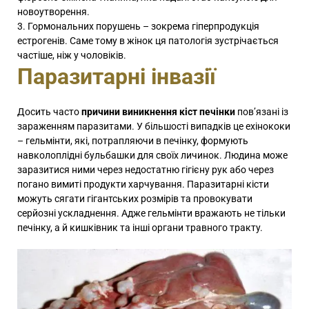
новоутворення.
Гормональних порушень – зокрема гіперпродукція
естрогенів. Саме тому в жінок ця патологія зустрічається
частіше, ніж у чоловіків.
Паразитарні інвазії
Досить часто
причини виникнення кіст печінки
пов’язані із
зараженням паразитами. У більшості випадків це ехінококи
– гельмінти, які, потрапляючи в печінку, формують
навколоплідні бульбашки для своїх личинок. Людина може
заразитися ними через недостатню гігієну рук або через
погано вимиті продукти харчування. Паразитарні кісти
можуть сягати гігантських розмірів та провокувати
серйозні ускладнення. Адже гельмінти вражають не тільки
печінку, а й кишківник та інші органи травного тракту.