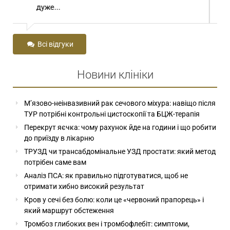
до вас з далекої...
Всі відгуки
Новини клініки
М’язово-неінвазивний рак сечового міхура: навіщо після
ТУР потрібні контрольні цистоскопії та БЦЖ-терапія
Перекрут яєчка: чому рахунок йде на години і що робити
до приїзду в лікарню
ТРУЗД чи трансабдомінальне УЗД простати: який метод
потрібен саме вам
Аналіз ПСА: як правильно підготуватися, щоб не
отримати хибно високий результат
Кров у сечі без болю: коли це «червоний прапорець» і
який маршрут обстеження
Тромбоз глибоких вен і тромбофлебіт: симптоми,