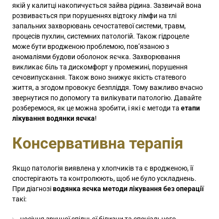
якій у калитці накопичується зайва рідина. Зазвичай вона
розвивається при порушеннях відтоку лімфи на тлі
запальних захворювань сечостатевої системи, травм,
процесів пухлин, системних патологій. Також гідроцеле
може бути вродженою проблемою, пов’язаною з
аномаліями будови оболонок яєчка. Захворювання
викликає біль та дискомфорт у промежині, порушення
сечовипускання. Також воно знижує якість статевого
життя, а згодом провокує безпліддя. Тому важливо вчасно
звернутися по допомогу та вилікувати патологію. Давайте
розберемося, як це можна зробити, і які є методи та
етапи
лікування водянки яєчка
!
Консервативна терапія
Якщо патологія виявлена у хлопчиків та є вродженою, її
спостерігають та контролюють, щоб не було ускладнень.
При діагнозі
водянка яєчка методи лікування без операції
такі: