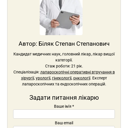
Автор:
Біляк Степан Степанович
Кандидат медичних наук, головний лікар, лікар вищої
категорії.
Стаж роботи: 21 рік.
Спеціалізація:
лапароскопічні оперативні втручання в
хірургії
,
урології
,
гінекології
,
онкології
. Експерт
лапароскопічних та ендоскопічних операцій.
Задати питання лікарю
Ваше ім'я
*
Ваш email