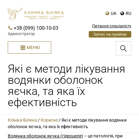
UA
RU
Питання спеціалісту
+38 (099) 100-10-03
Адміністратор
Запис на прийом
МЕНЮ
Які є методи лікування
водянки оболонок
яєчка, та яка їх
ефективність
Клініка Біляка
/
Корисне
/
Які є методи лікування водянки
оболонок яєчка, та яка їх ефективність
Водянка оболонок яєчка (гідроцеле)
– це патологія, при