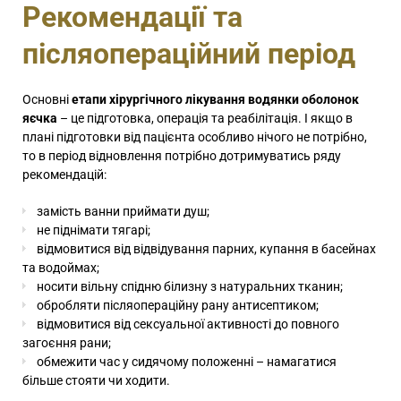
Рекомендації та
післяопераційний період
Основні
етапи хірургічного лікування водянки оболонок
яєчка
– це підготовка, операція та реабілітація. І якщо в
плані підготовки від пацієнта особливо нічого не потрібно,
то в період відновлення потрібно дотримуватись ряду
рекомендацій:
замість ванни приймати душ;
не піднімати тягарі;
відмовитися від відвідування парних, купання в басейнах
та водоймах;
носити вільну спідню білизну з натуральних тканин;
обробляти післяопераційну рану антисептиком;
відмовитися від сексуальної активності до повного
загоєння рани;
обмежити час у сидячому положенні – намагатися
більше стояти чи ходити.