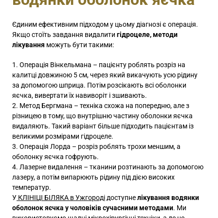
Єдиним ефективним підходом у цьому діагнозі є операція.
Якщо стоїть завдання видалити
гідроцеле, методи
лікування
можуть бути такими:
Операція Вінкельмана – пацієнту роблять розріз на
калитці довжиною 5 см, через який викачують усю рідину
за допомогою шприца. Потім розсікають всі оболонки
яєчка, вивертати їх навиворіт і зшивають.
Метод Бергмана – техніка схожа на попередню, але з
різницею в тому, що внутрішню частину оболонки яєчка
видаляють. Такий варіант більше підходить пацієнтам із
великими розмірами гідроцеле.
Операція Лорда – розріз роблять трохи меншим, а
оболонку яєчка гофрують.
Лазерне видалення – тканини розтинають за допомогою
лазеру, а потім випарюють рідину під дією високих
температур.
У
КЛІНІЦІ БІЛЯКА в Ужгороді
доступне
лікування водянки
оболонок яєчка у чоловіків сучасними методами
. Ми