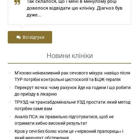
Так склалося, що і мені в минулому році
довелося відвідати цю клініку. Діагноз був
дуже...
Всі відгуки
Новини клініки
М’язово-неінвазивний рак сечового міхура: навіщо після
ТУР потрібні контрольні цистоскопії та БЦЖ-терапія
Перекрут яєчка: чому рахунок йде на години і що робити
до приїзду в лікарню
ТРУЗД чи трансабдомінальне УЗД простати: який метод
потрібен саме вам
Аналіз ПСА: як правильно підготуватися, щоб не
отримати хибно високий результат
Кров у сечі без болю: коли це «червоний прапорець» і
який маршрут обстеження