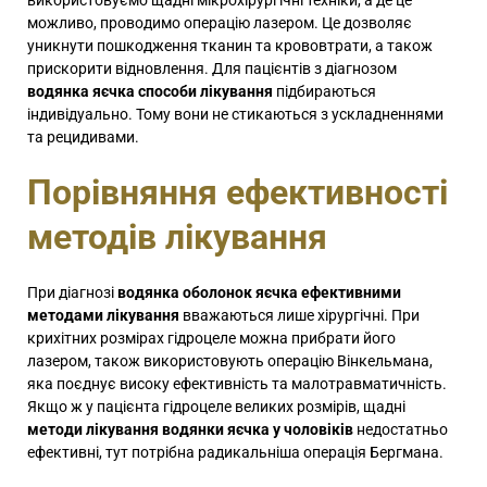
використовуємо щадні мікрохірургічні техніки, а де це
можливо, проводимо операцію лазером. Це дозволяє
уникнути пошкодження тканин та крововтрати, а також
прискорити відновлення. Для пацієнтів з діагнозом
водянка яєчка способи лікування
підбираються
індивідуально. Тому вони не стикаються з ускладненнями
та рецидивами.
Порівняння ефективності
методів лікування
При діагнозі
водянка оболонок яєчка ефективними
методами лікування
вважаються лише хірургічні. При
крихітних розмірах гідроцеле можна прибрати його
лазером, також використовують операцію Вінкельмана,
яка поєднує високу ефективність та малотравматичність.
Якщо ж у пацієнта гідроцеле великих розмірів, щадні
методи лікування водянки яєчка у чоловіків
недостатньо
ефективні, тут потрібна радикальніша операція Бергмана.