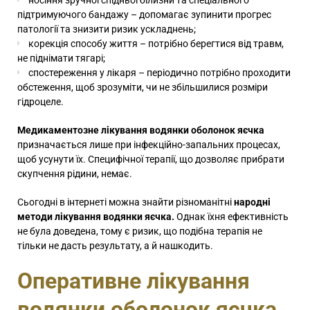
носіння зручної спідньої білизни та спеціального
підтримуючого бандажу – допомагає зупинити прогрес
патології та знизити ризик ускладнень;
корекція способу життя – потрібно берегтися від травм,
не піднімати тягарі;
спостереження у лікаря – періодично потрібно проходити
обстеження, щоб зрозуміти, чи не збільшилися розміри
гідроцеле.
Медикаментозне лікування водянки оболонок яєчка
призначається лише при інфекційно-запальних процесах,
щоб усунути їх. Специфічної терапії, що дозволяє прибрати
скупчення рідини, немає.
Сьогодні в інтернеті можна знайти різноманітні
народні
методи лікування водянки яєчка.
Однак їхня ефективність
не була доведена, тому є ризик, що подібна терапія не
тільки не дасть результату, а й нашкодить.
Оперативне лікування
водянки оболонок яєчка