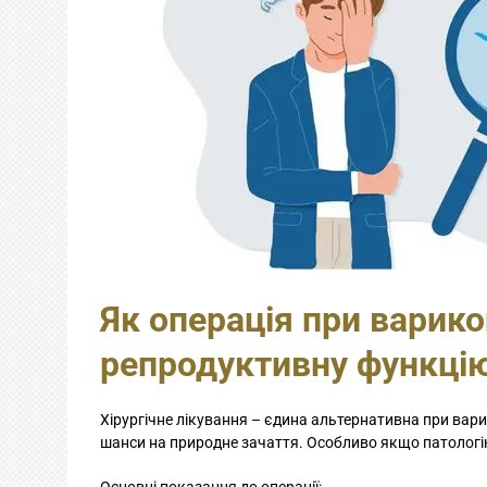
Як операція при варик
репродуктивну функці
Хірургічне лікування – єдина альтернативна при вар
шанси на природне зачаття. Особливо якщо патологію в
Основні показання до операції: