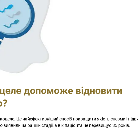
оцеле допоможе відновити
ю?
икоцеле. Це найефективніший спосіб покращити якість сперми і під
иявили на ранній стадії, а вік пацієнта не перевищує 35 років.