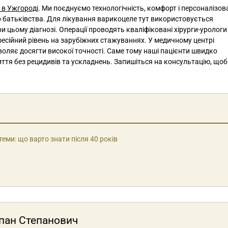
 в Ужгороді
. Ми поєднуємо технологічність, комфорт і персоналізов
го батьківства. Для лікування варикоцеле тут використовується
 цьому діагнозі. Операції проводять кваліфіковані хірурги-урологи
есійний рівень на зарубіжних стажуваннях. У медичному центрі
ляє досягти високої точності. Саме тому наші пацієнти швидко
ття без рецидивів та ускладнень. Запишіться на консультацію, що
теми: що варто знати після 40 років
епан Степанович