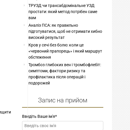
ТРУЗД чи трансабдомінальне УЗД
простати: який метод потрібен саме
вам
Аналіз ПСА: як правильно
підготуватися, щоб не отримати хибно
високий результат
Кров у сечі без болю: коли це
«червоний прапорець» і який маршрут
обстеження
Тромбоз глибоких вен і тромбофлебіт:
симптоми, фактори ризику та
профілактика після операцій і
подорожей
Запис на прийом
вищити
Введіть Ваше ім'я
*