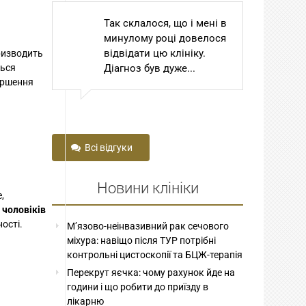
Так склалося, що і мені в
Шановний Ст
минулому році довелося
Томович та С
відвідати цю клініку.
Степанович! 
ризводить
ться
Діагноз був дуже...
Господь Бог п
іршення
до вас з далек
Всі відгуки
Новини клініки
,
 чоловіків
ості.
М’язово-неінвазивний рак сечового
міхура: навіщо після ТУР потрібні
контрольні цистоскопії та БЦЖ-терапія
Перекрут яєчка: чому рахунок йде на
години і що робити до приїзду в
лікарню