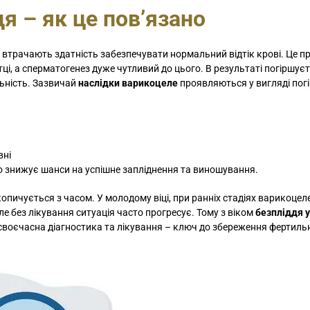
я – як це пов’язано
 втрачають здатність забезпечувати нормальний відтік крові. Це п
ці, а сперматогенез дуже чутливий до цього. В результаті погіршує
ьність. Зазвичай
наслідки варикоцеле
проявляються у вигляді пог
вні
о знижує шанси на успішне запліднення та виношування.
опичується з часом. У молодому віці, при ранніх стадіях варикоцеле
 без лікування ситуація часто прогресує. Тому з віком
безпліддя у
своєчасна діагностика та лікування – ключ до збереження фертильн