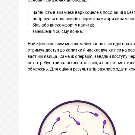
наявність в анамнезі варикоцеле в поєднанні з без
погіршення показників спермограми при динамічно
біль або дискомфорт у калитці;
зменшення об’єму яєчка.
Найефективнішим методом лікування сьогодні вваж
отримує доступ до калитки й наскладує кліпси на роз
застійні явища. Сама ж операція, завдяки доступу че
не потребує тривалої госпіталізації, а пацієнт може
обмежень. Для оцінки результатів важливо здати кон