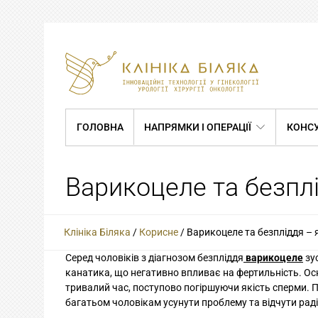
ГОЛОВНА
НАПРЯМКИ І ОПЕРАЦІЇ
КОНСУ
Варикоцеле та безпл
Клініка Біляка
/
Корисне
/
Варикоцеле та безпліддя – 
Серед чоловіків з діагнозом безпліддя
варикоцеле
зус
канатика, що негативно впливає на фертильність. Ос
тривалий час, поступово погіршуючи якість сперми. 
багатьом чоловікам усунути проблему та відчути раді