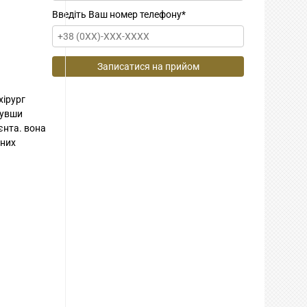
Введіть Ваш номер телефону
*
хірург
нувши
єнта. вона
рних