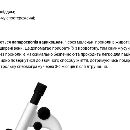
пліддям;
му спостереженні;
ається
лапароскопія варикоцеле
. Через маленькі проколи в животі 
ширені вени. Це допомагає прибрати їх з кровотоку, тим самим усу
рез проколи, є максимально безпечною та проходить легко для паці
 швидко повернутися до звичного способу життя, дотримуючись помі
трольну спермограму через 3-6 місяців після втручання.