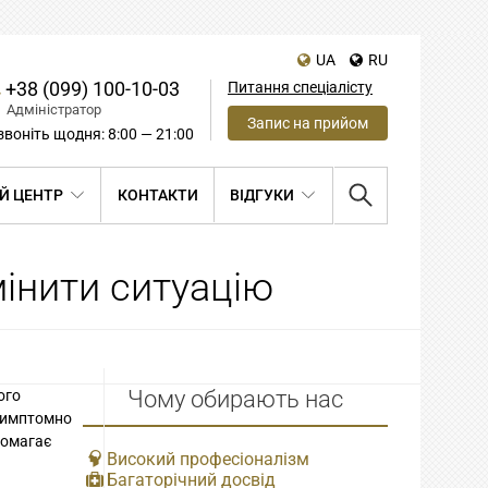
UA
RU
+38 (099) 100-10-03
Питання спеціалісту
Адміністратор
Запис на прийом
воніть щодня: 8:00 — 21:00
Й ЦЕНТР
КОНТАКТИ
ВІДГУКИ
мінити ситуацію
Чому обирають нас
ого
зсимптомно
омагає
Високий професіоналізм
Багаторічний досвід