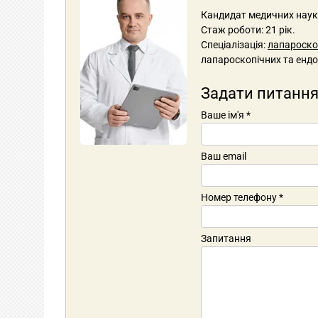
Кандидат медичних наук, 
Стаж роботи: 21 рік.
Спеціалізація:
лапароскоп
лапароскопічних та ендо
Задати питання
Ваше ім'я
*
Ваш email
Номер телефону
*
Запитання