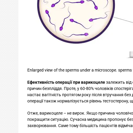
Enlarged view of the sperms under a microscope. sperms 
Ефективність операції при варикоцеле
залежить від 
причин безпліддя. Проте, у 60-80% чоловіків спостер
настає вагітність протягом року після втручання без 
операції також нормалізується рівень тестостерону, 
Отже, варикоцеле – не вирок. Якщо причина чоловічог
покращити ситуацію. Сучасна медицина пропонує безп
захворювання. Саме тому більшість пацієнтів відміч