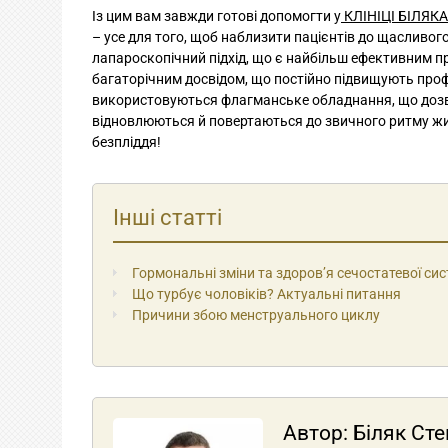
Із цим вам завжди готові допомогти у
КЛІНІЦІ БІЛЯКА
– усе для того, щоб наблизити пацієнтів до щасливо
лапароскопічний підхід, що є найбільш ефективним при
багаторічним досвідом, що постійно підвищують проф
використовуються флагманське обладнання, що дозво
відновлюються й повертаються до звичного ритму жи
безпліддя!
Інші статті
Гормональні зміни та здоров’я сечостатевої сис
Що турбує чоловіків? Актуальні питання
Причини збою менструального циклу
Автор:
Біляк Ст