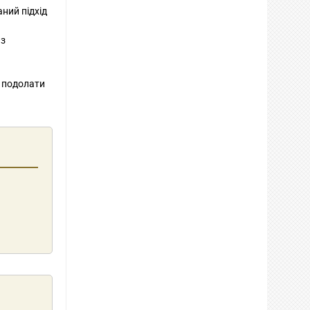
аний підхід
 з
б подолати