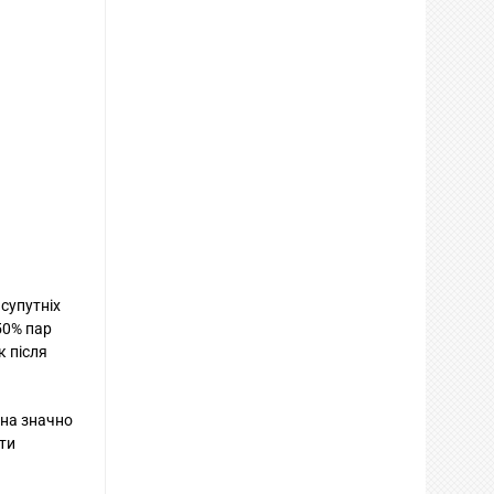
 супутніх
50% пар
к після
тна значно
ти