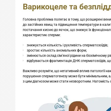
Варикоцеле та безплідд
Головна проблема полягає в тому, що розширені вени
до застійних явищ та підвищення температури в калит
постачання кисню до яєчок, що знижує їх функціонал
характеристик сперми:
знижується кількість і рухливість сперматозоїдів;
зростає кількість аномальних форм;
змінюється склад сім’яної рідини на біохімічному рі
відбувається фрагментація ДНК сперматозоїдів, щ
Важливо розуміти, що негативний вплив патології нак
порушення сперматогенезу може бути мінімальним, але
з цим діагнозом може стати незворотним. Натомість 