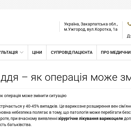
Україна, Закарпатська обл.,
м.Ужгород, вул.Коротка, 1а
Дз
ЛЬТАЦІЯ
ЦІНИ
СУПРОВІД ПАЦІЄНТА
ПРО МЕДИЧНИ
іддя – як операція може з
як операція може змінити ситуацію
трічається у 40-45% випадків. Це варикозне розширення вен сім’ян
новна небезпека полягає в тому, що патологія може перебігати бе
Проте, при вчасному виявленні
хірургічне лікування варикоцеле
доп
сть батьківства.