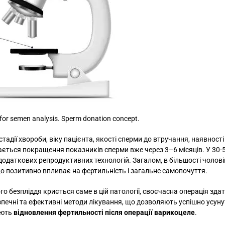
for semen analysis. Sperm donation concept.
стадії хвороби, віку пацієнта, якості сперми до втручання, наявності
ігається покращення показників сперми вже через 3–6 місяців. У 30-
додаткових репродуктивних технологій. Загалом, в більшості чолові
що позитивно впливає на фертильність і загальне самопочуття.
о безпліддя криється саме в цій патології, своєчасна операція зда
ечні та ефективні методи лікування, що дозволяють успішно усуну
ають
відновлення фертильності після операції варикоцеле
.