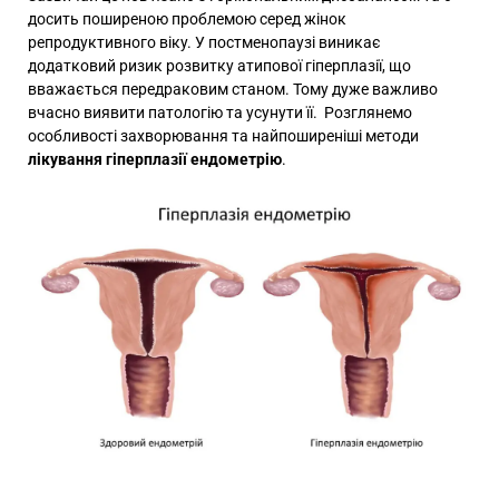
досить поширеною проблемою серед жінок
репродуктивного віку. У постменопаузі виникає
додатковий ризик розвитку атипової гіперплазії, що
вважається передраковим станом. Тому дуже важливо
вчасно виявити патологію та усунути її. Розглянемо
особливості захворювання та найпоширеніші методи
лікування гіперплазії ендометрію
.