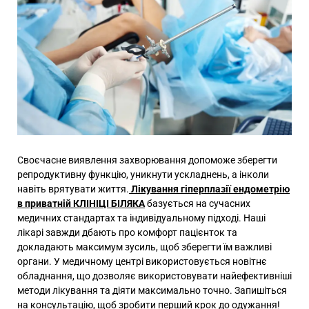
Своєчасне виявлення захворювання допоможе зберегти
репродуктивну функцію, уникнути ускладнень, а інколи
навіть врятувати життя.
Лікування гіперплазії ендометрію
в приватній КЛІНІЦІ БІЛЯКА
базується на сучасних
медичних стандартах та індивідуальному підході. Наші
лікарі завжди дбають про комфорт пацієнток та
докладають максимум зусиль, щоб зберегти їм важливі
органи. У медичному центрі використовується новітнє
обладнання, що дозволяє використовувати найефективніші
методи лікування та діяти максимально точно. Запишіться
на консультацію, щоб зробити перший крок до одужання!