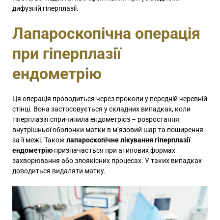
дифузній гіперплазії.
Лапароскопічна операція
при гіперплазії
ендометрію
Ця операція проводиться через проколи у передній черевній
стінці. Вона застосовується у складних випадках, коли
гіперплазія спричинила ендометріоз – розростання
внутрішньої оболонки матки в м’язовий шар та поширення
за її межі. Також
лапароскопічне лікування гіперплазії
ендометрію
призначається при атипових формах
захворювання або злоякісних процесах. У таких випадках
доводиться видаляти матку.