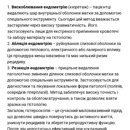
Вискоблювання ендометрію
(кюретаж) – пацієнтці
видаляють шар внутрішньої оболонки матки за допомогою
спеціального інструменту. Сьогодні цей метод вважається
застарілим через високу травматичність. Його
застосовують лише для екстреного припинення кровотечі
та забору матеріалу на гістологію.
Абляція ендометрію
– руйнування слизової оболонки за
допомогою теплового, електричного або лазерного впливу.
Ця процедура менш інвазивна та має низький ризик
рецидиву.
Резекція ендометрію
– прицільне видалення
патологічно змінених ділянок слизової оболонки матки за
допомогою спеціальних інструментів. Застосовується для
діагностики та лікування локальних форм патології (поліпів,
осередків гіперплазії). Метод забезпечує високу точність і
контроль за обсягом втручання, а також дозволяє взяти
зразки на гістологію.
Загалом, гістероскопія – це сучасний малоінвазивний підхід,
що дозволяє швидко повернутись до активного життя,
уникнути рецидивів та зберегти репродуктивну функцію.
Проте, він недостатньо ефективний при ускладненій