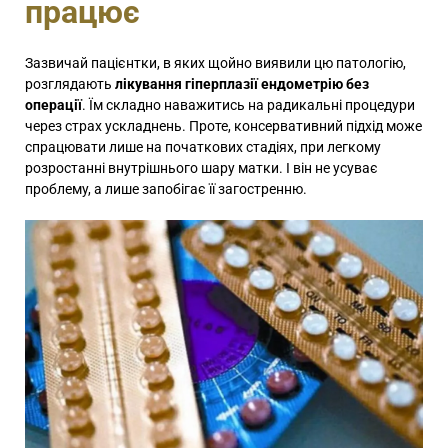
працює
Зазвичай пацієнтки, в яких щойно виявили цю патологію,
розглядають
лікування гіперплазії ендометрію без
операції
. Їм складно наважитись на радикальні процедури
через страх ускладнень. Проте, консервативний підхід може
спрацювати лише на початкових стадіях, при легкому
розростанні внутрішнього шару матки. І він не усуває
проблему, а лише запобігає її загостренню.