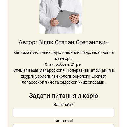
Автор:
Біляк Степан Степанович
Кандидат медичних наук, головний лікар, лікар вищої
категорії.
Стаж роботи: 21 рік.
Спеціалізація:
лапароскопічні оперативні втручання в
хірургії
,
урології
,
гінекології
,
онкології
. Експерт
лапароскопічних та ендоскопічних операцій.
Задати питання лікарю
Ваше ім'я
*
Ваш email