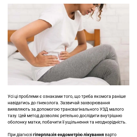
Усі ці проблеми є ознаками того, що треба якомога раніше
навідатись до гінеколога. Зазвичай захворювання
виявляють за допомогою трансвагінального УЗД малого
тазу. Цей метод дозволяє ретельно дослідити внутрішню
оболонку матки, побачити її ущільнення та неоднорідність.
При діагнозі
гіперплазія ендометрію лікування
варто