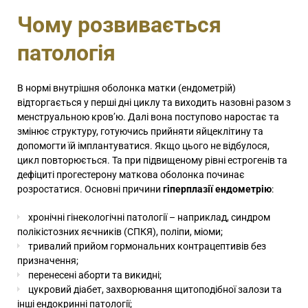
Чому розвивається
патологія
В нормі внутрішня оболонка матки (ендометрій)
відторгається у перші дні циклу та виходить назовні разом з
менструальною кров’ю. Далі вона поступово наростає та
змінює структуру, готуючись прийняти яйцеклітину та
допомогти їй імплантуватися. Якщо цього не відбулося,
цикл повторюється. Та при підвищеному рівні естрогенів та
дефіциті прогестерону маткова оболонка починає
розростатися. Основні причини
гіперплазії ендометрію
:
хронічні гінекологічні патології – наприклад, синдром
полікістозних яєчників (СПКЯ), поліпи, міоми;
тривалий прийом гормональних контрацептивів без
призначення;
перенесені аборти та викидні;
цукровий діабет, захворювання щитоподібної залози та
інші ендокринні патології;