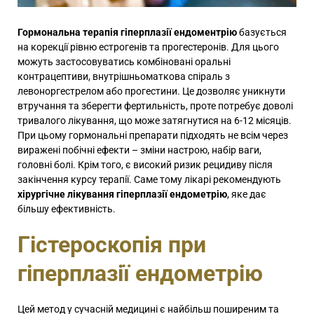
Гормональна терапія гіперплазії ендоментрію
базується
на корекції рівню естрогенів та прогестеронів. Для цього
можуть застосовуватись комбіновані оральні
контрацептиви, внутрішньоматкова спіраль з
левоноргестрелом або прогестини. Це дозволяє уникнути
втручання та зберегти фертильність, проте потребує доволі
тривалого лікування, що може затягнутися на 6-12 місяців.
При цьому гормональні препарати підходять не всім через
виражені побічні ефекти – зміни настрою, набір ваги,
головні болі. Крім того, є високий ризик рецидиву після
закінчення курсу терапії. Саме тому лікарі рекомендують
хірургічне лікування гіперплазії ендометрію
, яке дає
більшу ефективність.
Гістероскопія при
гіперплазії ендометрію
Цей метод у сучасній медицині є найбільш поширеним та