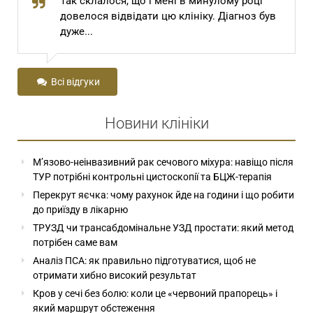
Шановний Степан Томович та Степан
в
Степанович! Сам Господь Бог привів мене
до вас з далекої...
Всі відгуки
Новини клініки
М’язово-неінвазивний рак сечового міхура: навіщо після
ТУР потрібні контрольні цистоскопії та БЦЖ-терапія
Перекрут яєчка: чому рахунок йде на години і що робити
до приїзду в лікарню
ТРУЗД чи трансабдомінальне УЗД простати: який метод
потрібен саме вам
Аналіз ПСА: як правильно підготуватися, щоб не
отримати хибно високий результат
Кров у сечі без болю: коли це «червоний прапорець» і
який маршрут обстеження