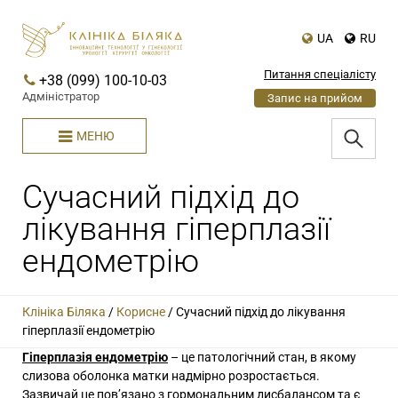
UA
RU
Питання спеціалісту
+38 (099) 100-10-03
Адміністратор
Запис на прийом
МЕНЮ
Сучасний підхід до
лікування гіперплазії
ендометрію
Клініка Біляка
/
Корисне
/
Сучасний підхід до лікування
гіперплазії ендометрію
Гіперплазія ендометрію
– це патологічний стан, в якому
слизова оболонка матки надмірно розростається.
Зазвичай це пов’язано з гормональним дисбалансом та є