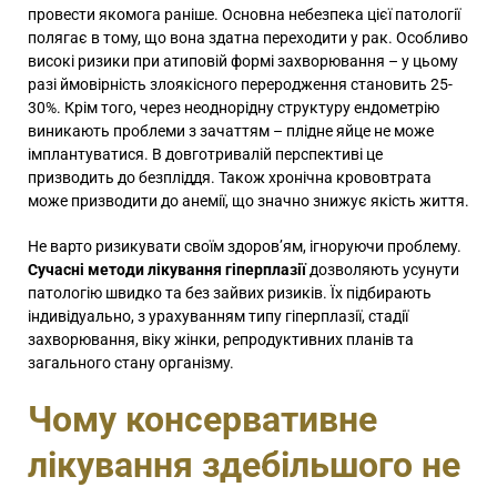
провести якомога раніше. Основна небезпека цієї патології
полягає в тому, що вона здатна переходити у рак. Особливо
високі ризики при атиповій формі захворювання – у цьому
разі ймовірність злоякісного переродження становить 25-
30%. Крім того, через неоднорідну структуру ендометрію
виникають проблеми з зачаттям – плідне яйце не може
імплантуватися. В довготривалій перспективі це
призводить до безпліддя. Також хронічна крововтрата
може призводити до анемії, що значно знижує якість життя.
Не варто ризикувати своїм здоров’ям, ігноруючи проблему.
Сучасні методи лікування гіперплазії
дозволяють усунути
патологію швидко та без зайвих ризиків. Їх підбирають
індивідуально, з урахуванням типу гіперплазії, стадії
захворювання, віку жінки, репродуктивних планів та
загального стану організму.
Чому консервативне
лікування здебільшого не