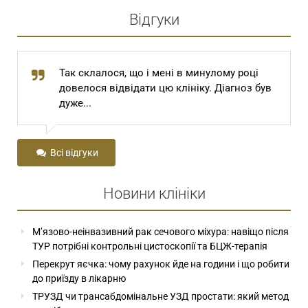
Відгуки
Так склалося, що і мені в минулому році
довелося відвідати цю клініку. Діагноз був
дуже...
Всі відгуки
Новини клініки
М’язово-неінвазивний рак сечового міхура: навіщо після
ТУР потрібні контрольні цистоскопії та БЦЖ-терапія
Перекрут яєчка: чому рахунок йде на години і що робити
до приїзду в лікарню
ТРУЗД чи трансабдомінальне УЗД простати: який метод