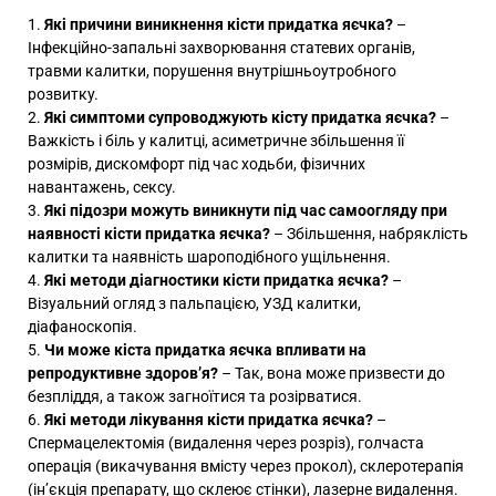
Які причини виникнення кісти придатка яєчка?
–
Інфекційно-запальні захворювання статевих органів,
травми калитки, порушення внутрішньоутробного
розвитку.
Які симптоми супроводжують кісту придатка яєчка?
–
Важкість і біль у калитці, асиметричне збільшення її
розмірів, дискомфорт під час ходьби, фізичних
навантажень, сексу.
Які підозри можуть виникнути під час самоогляду при
наявності кісти придатка яєчка?
– Збільшення, набряклість
калитки та наявність шароподібного ущільнення.
Які методи діагностики кісти придатка яєчка?
–
Візуальний огляд з пальпацією, УЗД калитки,
діафаноскопія.
Чи може кіста придатка яєчка впливати на
репродуктивне здоров’я?
– Так, вона може призвести до
безпліддя, а також загноїтися та розірватися.
Які методи лікування кісти придатка яєчка?
–
Спермацелектомія (видалення через розріз), голчаста
операція (викачування вмісту через прокол), склеротерапія
(ін’єкція препарату, що склеює стінки), лазерне видалення.