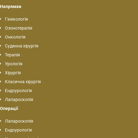
Напрямки
Гінекологія
Озонотерапія
Онкологія
Судинна хірургія
Терапія
Урологія
Хірургія
Класична хірургія
Ендоурологія
Лапароскопія
Операції
Лапароскопія
Ендоурологія