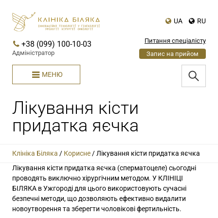
UA
RU
Питання спеціалісту
+38 (099) 100-10-03
Адміністратор
Запис на прийом
МЕНЮ
Лікування кісти
придатка яєчка
Клініка Біляка
/
Корисне
/
Лікування кісти придатка яєчка
Лікування кісти придатка яєчка (сперматоцеле) сьогодні
проводять виключно хірургічним методом. У КЛІНІЦІ
БІЛЯКА в Ужгороді для цього використовують сучасні
безпечні методи, що дозволяють ефективно видалити
новоутворення та зберегти чоловікові фертильність.