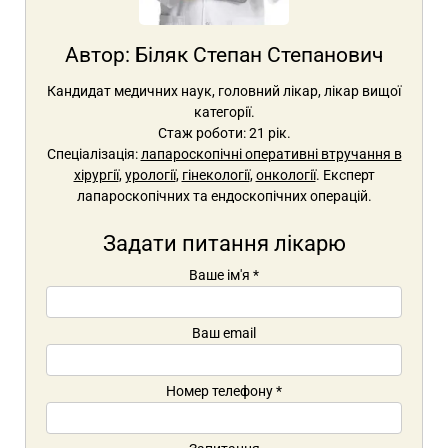
Автор:
Біляк Степан Степанович
Кандидат медичних наук, головний лікар, лікар вищої
категорії.
Стаж роботи: 21 рік.
Спеціалізація:
лапароскопічні оперативні втручання в
хірургії
,
урології
,
гінекології
,
онкології
. Експерт
лапароскопічних та ендоскопічних операцій.
Задати питання лікарю
Ваше ім'я
*
Ваш email
Номер телефону
*