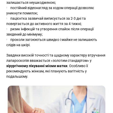
залишається неушкодженою;
постійний відеонагляд за ходом операції дозволяє
уникнути помилок;
пацієнтка зазвичай виписується за 2-3 дні та
повертається до активного життя за 4 тижні;
ризик інфекцій та утворення спайок після операції
зведений до мінімуму;
проколи загоюються швидко і майже не залишають
слідів на шкірі.
Завдяки високій точності та щадному характеру втручання
лапароскопія вважається «золотим стандартом» у
хірургічному лікуванні міоми матки
. Особливо її
рекомендують жінкам, які планують вагітність у
подальшому.