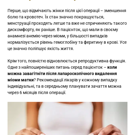
Перше, що відмічають жінки після цієї операції – зменшення
болю та кровотеч. Їх стан значно покращується,
менструації проходять легше та вже не спричиняють такого
дискомфорту, як раніше. В пацієнток, що мали в своєму
анамнезі анемію через міоми, у більшості випадків
нормалізується рівень гемоглобіну та феритину в крові. Усе
це значно поліпшує якість життя.
Крім того, повністю відновлюється репродуктивна функція.
Одне з найпоширеніших питань серед пацієнток –
коли
можна завагітніти після лапароскопічного видалення
міоми матки
? Рекомендації лікарів у кожному випадку
індивідуальні, та в середньому планувати зачаття можна
через 6 місяців після операції.