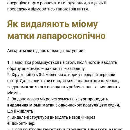
операцією варто розпочати голодування, а в день її
проведення відмовитись також і від пиття.
Як видаляють міому
матки лапароскопічно
Алгоритм дій під час операції наступний:
Пацієнтка розміщується на столі, після чого їй вводять
обрану анестезію – найчастіше загальну.
Хірург робить 3-4 маленькі отвори у передній черевній
стінці. Далі в один з них вводиться лапароскоп з камерою,
за допомогою якого оглядають робоче поле та виявляють
міоми.
За допомогою мікроінструментів хірург проводить
видалення міоми матки
з одночасною коагуляцією судин,
що її живлять.
Видалені структури виводять назовні через
ендоконтйнер.
Після контролю гемостазу інструменти виймають, а місця