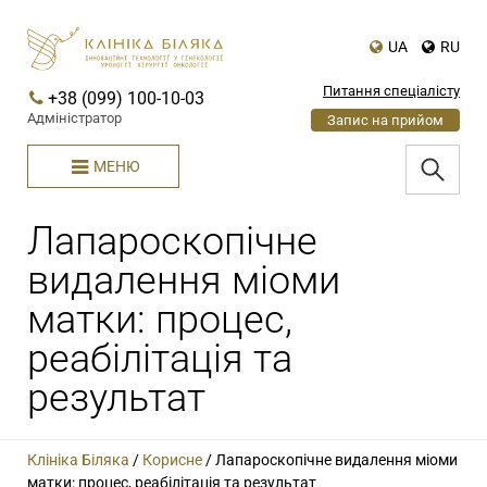
UA
RU
Питання спеціалісту
+38 (099) 100-10-03
Адміністратор
Запис на прийом
МЕНЮ
Лапароскопічне
видалення міоми
матки: процес,
реабілітація та
результат
Клініка Біляка
/
Корисне
/
Лапароскопічне видалення міоми
матки: процес, реабілітація та результат