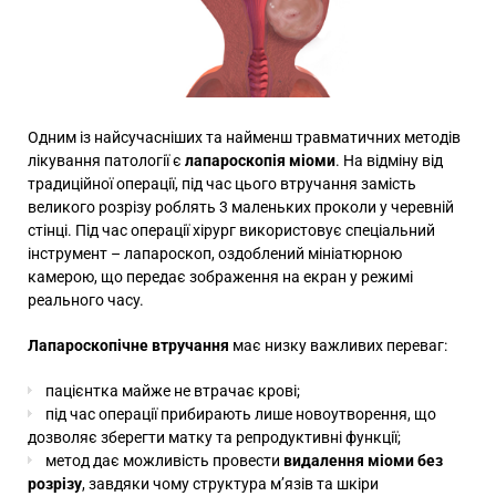
Одним із найсучасніших та найменш травматичних методів
лікування патології є
лапароскопія міоми
. На відміну від
традиційної операції, під час цього втручання замість
великого розрізу роблять 3 маленьких проколи у черевній
стінці. Під час операції хірург використовує спеціальний
інструмент – лапароскоп, оздоблений мініатюрною
камерою, що передає зображення на екран у режимі
реального часу.
Лапароскопічне втручання
має низку важливих переваг:
пацієнтка майже не втрачає крові;
під час операції прибирають лише новоутворення, що
дозволяє зберегти матку та репродуктивні функції;
метод дає можливість провести
видалення міоми без
розрізу
, завдяки чому структура м’язів та шкіри