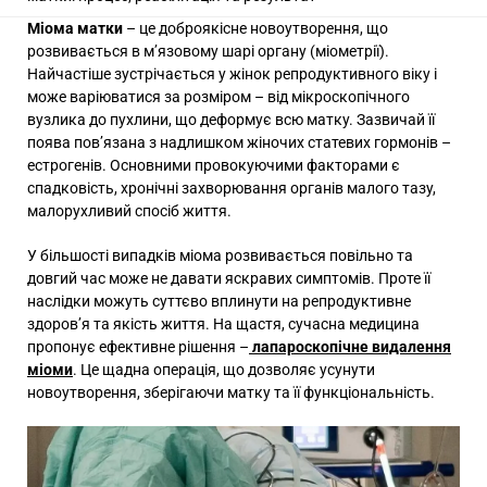
Міома матки
– це доброякісне новоутворення, що
розвивається в м’язовому шарі органу (міометрії).
Найчастіше зустрічається у жінок репродуктивного віку і
може варіюватися за розміром – від мікроскопічного
вузлика до пухлини, що деформує всю матку. Зазвичай її
поява пов’язана з надлишком жіночих статевих гормонів –
естрогенів. Основними провокуючими факторами є
спадковість, хронічні захворювання органів малого тазу,
малорухливий спосіб життя.
У більшості випадків міома розвивається повільно та
довгий час може не давати яскравих симптомів. Проте її
наслідки можуть суттєво вплинути на репродуктивне
здоров’я та якість життя. На щастя, сучасна медицина
пропонує ефективне рішення –
лапароскопічне видалення
міоми
. Це щадна операція, що дозволяє усунути
новоутворення, зберігаючи матку та її функціональність.