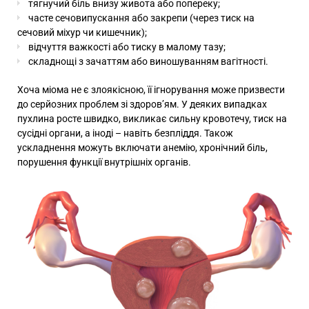
тягнучий біль внизу живота або попереку;
часте сечовипускання або закрепи (через тиск на
сечовий міхур чи кишечник);
відчуття важкості або тиску в малому тазу;
складнощі з зачаттям або виношуванням вагітності.
Хоча міома не є злоякісною, її ігнорування може призвести
до серйозних проблем зі здоров’ям. У деяких випадках
пухлина росте швидко, викликає сильну кровотечу, тиск на
сусідні органи, а іноді – навіть безпліддя. Також
ускладнення можуть включати анемію, хронічний біль,
порушення функції внутрішніх органів.