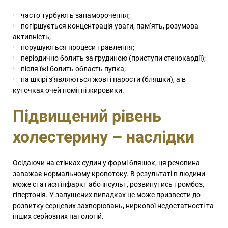
часто турбують запаморочення;
погіршується концентрація уваги, пам’ять, розумова
активність;
порушуються процеси травлення;
періодично болить за грудиною (приступи стенокардії);
після їжі болить область пупка;
на шкірі з’являються жовті нарости (бляшки), а в
куточках очей помітні жировики.
Підвищений рівень
холестерину – наслідки
Осідаючи на стінках судин у формі бляшок, ця речовина
заважає нормальному кровотоку. В результаті в людини
може статися інфаркт або інсульт, розвинутись тромбоз,
гіпертонія. У запущених випадках це може призвести до
розвитку серцевих захворювань, ниркової недостатності та
інших серйозних патологій.