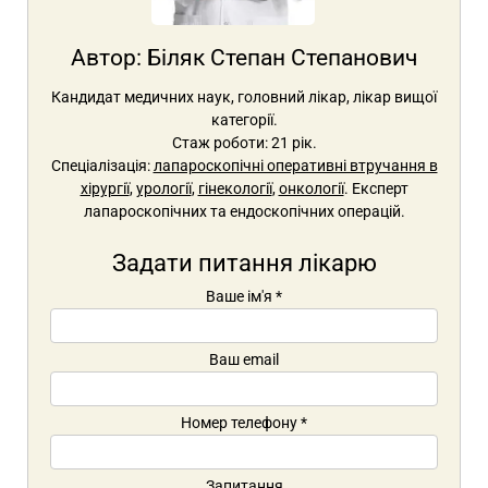
Автор:
Біляк Степан Степанович
Кандидат медичних наук, головний лікар, лікар вищої
категорії.
Стаж роботи: 21 рік.
Спеціалізація:
лапароскопічні оперативні втручання в
хірургії
,
урології
,
гінекології
,
онкології
. Експерт
лапароскопічних та ендоскопічних операцій.
Задати питання лікарю
Ваше ім'я
*
Ваш email
Номер телефону
*
Запитання