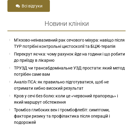
Всі відгуки
Новини клініки
М’язово-неінвазивний рак сечового міхура: навіщо після
ТУР потрібні контрольні цистоскопії та БЦЖ-терапія
Перекрут яєчка: чому рахунок йде на години і що робити
до приїзду в лікарню
ТРУЗД чи трансабдомінальне УЗД простати: який метод
потрібен саме вам
Аналіз ПСА: як правильно підготуватися, щоб не
отримати хибно високий результат
Кров у сечі без болю: коли це «червоний прапорець» і
який маршрут обстеження
Тромбоз глибоких вен і тромбофлебіт: симптоми,
фактори ризику та профілактика після операцій і
подорожей