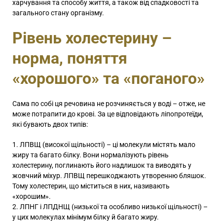
харчування та способу життя, а також від спадковості та
загального стану організму.
Рівень холестерину –
норма, поняття
«хорошого» та «поганого»
Сама по собі ця речовина не розчиняється у воді – отже, не
може потрапити до крові. За це відповідають ліпопротеїди,
які бувають двох типів:
ЛПВЩ (високої щільності) – ці молекули містять мало
жиру та багато білку. Вони нормалізують рівень
холестерину, поглинають його надлишок та виводять у
жовчний міхур. ЛПВЩ перешкоджають утворенню бляшок.
Тому холестерин, що міститься в них, називають
«хорошим».
ЛПНГ і ЛПДНЩ (низької та особливо низької щільності) –
у цих молекулах мінімум білку й багато жиру.