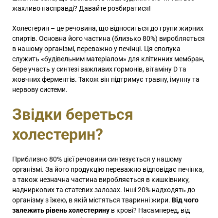
жахливо насправді? Давайте розбиратися!
Холестерин – це речовина, що відноситься до групи жирних
спиртів. Основна його частина (близько 80%) виробляється
в нашому організмі, переважно у печінці. Ця сполука
служить «будівельним матеріалом» для клітинних мембран,
бере участь у синтезі важливих гормонів, вітаміну D та
жовчних ферментів. Також він підтримує травну, імунну та
нервову системи.
Звідки береться
холестерин?
Приблизно 80% цієї речовини синтезується у нашому
організмі. За його продукцію переважно відповідає печінка,
а також незначна частина виробляється в кишківнику,
надниркових та статевих залозах. Інші 20% надходять до
організму з їжею, в якій містяться тваринні жири.
Від чого
залежить рівень холестерину
в крові? Насамперед, від