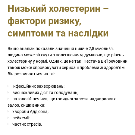
Низький холестерин –
фактори ризику,
симптоми та наслідки
Якщо аналізи показали значення нижче 2,8 ммоль/л,
людина може зітхнути з полегшенням, думаючи, що рівень
холестерину у нормі. Однак, це не так. Нестача цієї речовини
також може спровокувати серйозні проблеми зі здоров’ям.
Він розвивається на тлі:
інфекційних захворювань;
виснажливих дієт та голодувань;
патологій печінки, щитовидної залози, надниркових
залоз, кишківника;
хвороби Аддісона;
лейкемії;
частих стресів.