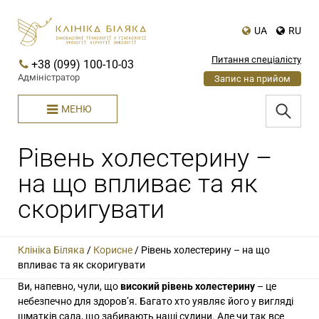
UA
RU
Питання спеціалісту
+38 (099) 100-10-03
Адміністратор
Запис на прийом
МЕНЮ
Рівень холестерину –
на що впливає та як
скоригувати
Клініка Біляка
/
Корисне
/
Рівень холестерину – на що
впливає та як скоригувати
Ви, напевно, чули, що
високий рівень холестерину
– це
небезпечно для здоров’я. Багато хто уявляє його у вигляді
шматків сала, що забивають наші судини. Але чи так все