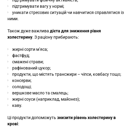
підтримувати фізичну активність;
підтримувати вагу у нормі;
уникати стресових ситуацій чи навчитися справлятися із
ними.
Також дуже важлива
дієта для зниження рівня
холестерину
. З раціону прибирають:
жирні сорти м’яса;
фастфуд;
смажені страви;
рафінований цукор;
продукти, що містять трансжири – чіпси, ковбасу тощо;
консерви;
солодощі;
вершкове масло та смалець;
жирні соуси (наприклад, майонез);
каву.
Ці продукти допоможуть
знизити рівень холестерину в
крові
: