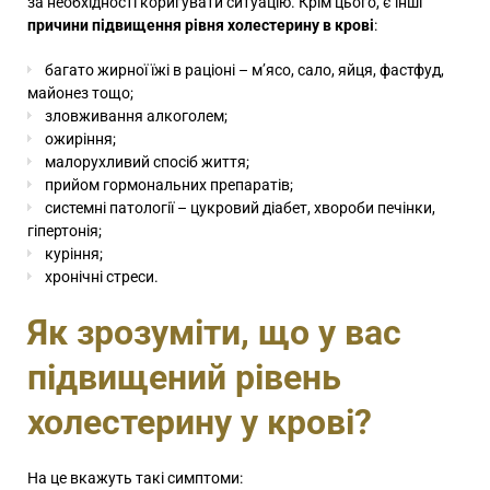
за необхідності коригувати ситуацію. Крім цього, є інші
причини підвищення рівня холестерину в крові
:
багато жирної їжі в раціоні – м’ясо, сало, яйця, фастфуд,
майонез тощо;
зловживання алкоголем;
ожиріння;
малорухливий спосіб життя;
прийом гормональних препаратів;
системні патології – цукровий діабет, хвороби печінки,
гіпертонія;
куріння;
хронічні стреси.
Як зрозуміти, що у вас
підвищений рівень
холестерину у крові?
На це вкажуть такі симптоми: