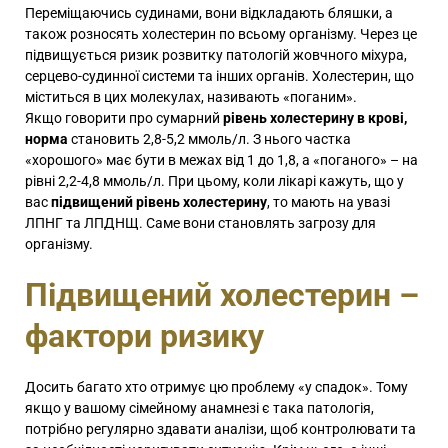
Переміщаючись судинами, вони відкладають бляшки, а
також розносять холестерин по всьому організму. Через це
підвищується ризик розвитку патологій жовчного міхура,
серцево-судинної системи та інших органів. Холестерин, що
міститься в цих молекулах, називають «поганим».
Якщо говорити про сумарний
рівень холестерину в крові,
норма
становить 2,8-5,2 ммоль/л. З нього частка
«хорошого» має бути в межах від 1 до 1,8, а «поганого» – на
рівні 2,2-4,8 ммоль/л. При цьому, коли лікарі кажуть, що у
вас
підвищений рівень холестерину
, то мають на увазі
ЛПНГ та ЛПДНЩ. Саме вони становлять загрозу для
організму.
Підвищений холестерин –
фактори ризику
Досить багато хто отримує цю проблему «у спадок». Тому
якщо у вашому сімейному анамнезі є така патологія,
потрібно регулярно здавати аналізи, щоб контролювати та