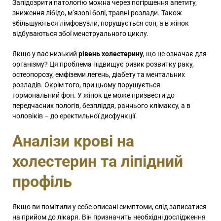
Запідозрити патологію можна через погіршення апетиту,
зниження лібідо, м’язові болі, травні розлади. Також
збільшуються лімфовузли, порушується сон, а в жінок
відбуваються збої менструального циклу.
Якщо у вас низький
рівень холестерину
, що це означає для
організму? Ця проблема підвищує ризик розвитку раку,
остеопорозу, емфіземи легень, діабету та ментальних
розладів. Окрім того, при цьому порушується
гормональний фон. У жінок це може призвести до
передчасних пологів, безпліддя, раннього клімаксу, а в
чоловіків – до еректильної дисфункції.
Аналізи крові на
холестерин та ліпідний
профіль
Якщо ви помітили у себе описані симптоми, слід записатися
на прийом до лікаря. Він призначить необхідні дослідження