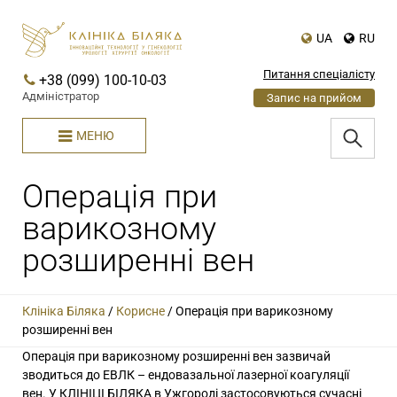
UA
RU
Питання спеціалісту
+38 (099) 100-10-03
Адміністратор
Запис на прийом
МЕНЮ
Операція при
варикозному
розширенні вен
Клініка Біляка
/
Корисне
/
Операція при варикозному
розширенні вен
Операція при варикозному розширенні вен зазвичай
зводиться до ЕВЛК – ендовазальної лазерної коагуляції
вен. У КЛІНІЦІ БІЛЯКА в Ужгороді застосовуються сучасні