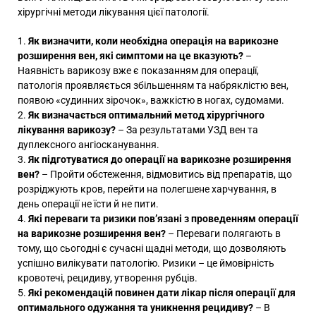
хірургічні методи лікування цієї патології.
Як визначити, коли необхідна операція на варикозне
розширення вен, які симптоми на це вказують?
–
Наявність варикозу вже є показанням для операції,
патологія проявляється збільшенням та набряклістю вен,
появою «судинних зірочок», важкістю в ногах, судомами.
Як визначається оптимальний метод хірургічного
лікування варикозу?
– За результатами УЗД вен та
дуплексного ангіосканування.
Як підготуватися до операції на варикозне розширення
вен?
– Пройти обстеження, відмовитись від препаратів, що
розріджують кров, перейти на полегшене харчування, в
день операції не їсти й не пити.
Які переваги та ризики пов’язані з проведенням операції
на варикозне розширення вен?
– Переваги полягають в
тому, що сьогодні є сучасні щадні методи, що дозволяють
успішно вилікувати патологію. Ризики – це ймовірність
кровотечі, рецидиву, утворення рубців.
Які рекомендацій повинен дати лікар після операції для
оптимального одужання та уникнення рецидиву?
– В