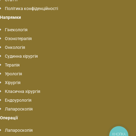
Політика конфіденційності
Напрямки
Гінекологія
Озонотерапія
Онкологія
Судинна хірургія
Терапія
Урологія
Хірургія
Класична хірургія
Ендоурологія
Лапароскопія
Операції
Лапароскопія
КНОПКА