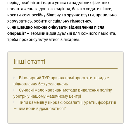
період реабілітації варто уникати надмірних фізичних
навантажень та довгого сидіння, багато ходити пішки,
носити компресійну білизну та зручне взуття, правильно
харчуватись, робити спеціальну гімнастику.
Як швидко можна очікувати відновлення після
операції
? – Терміни індивідуальні для кожного пацієнта,
треба проконсультуватися з лікарем.
Інші статті
Біполярний ТУР при аденомі простати: швидке
відновлення без ускладнень
Сучасні малоінвазивні методи видалення поліпу
уретри у нашому медичному центрі
Типи каменів у нирках: оксалатні, уратні, фосфатні
— чим вони відрізняються?