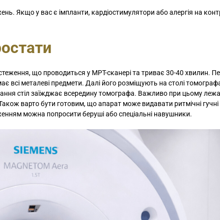
нь. Якщо у вас є імпланти, кардіостимулятори або алергія на конт
ростати
стеження, що проводиться у МРТ-сканері та триває 30-40 хвилин. П
ає всі металеві предмети. Далі його розміщують на столі томограф
ування стіл заїжджає всередину томографа. Важливо при цьому леж
акож варто бути готовим, що апарат може видавати ритмічні гучні 
енням можна попросити беруші або спеціальні навушники.