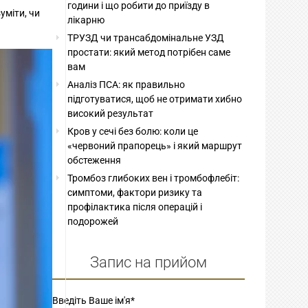
години і що робити до приїзду в
уміти, чи
лікарню
ТРУЗД чи трансабдомінальне УЗД
простати: який метод потрібен саме
вам
Аналіз ПСА: як правильно
підготуватися, щоб не отримати хибно
високий результат
Кров у сечі без болю: коли це
«червоний прапорець» і який маршрут
обстеження
Тромбоз глибоких вен і тромбофлебіт:
симптоми, фактори ризику та
профілактика після операцій і
подорожей
Запис на прийом
Введіть Ваше ім'я
*