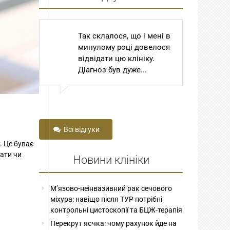
і мені в
Шановний Степан
Ш
овелося
Томович та Степан
То
ку.
Степанович! Сам
С
.
Господь Бог привів мене
В
до вас з далекої...
пр
зо
Всі відгуки
. Це буває
гати чи
Новини клініки
М’язово-неінвазивний рак сечового
міхура: навіщо після ТУР потрібні
контрольні цистоскопії та БЦЖ-терапія
Перекрут яєчка: чому рахунок йде на