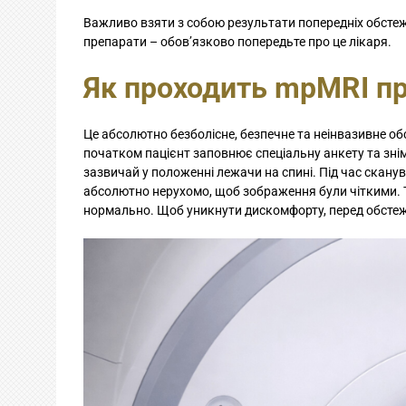
Важливо взяти з собою результати попередніх обстеже
препарати – обов’язково попередьте про це лікаря.
Як проходить mpMRI п
Це абсолютно безболісне, безпечне та неінвазивне об
початком пацієнт заповнює спеціальну анкету та знім
зазвичай у положенні лежачи на спині. Під час скан
абсолютно нерухомо, щоб зображення були чіткими. Т
нормально. Щоб уникнути дискомфорту, перед обстеж