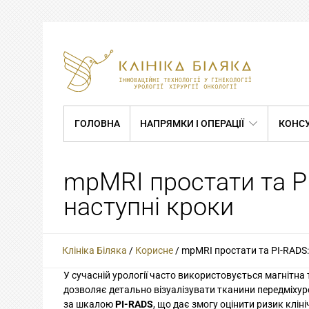
ГОЛОВНА
НАПРЯМКИ І ОПЕРАЦІЇ
КОНСУ
mpMRI простати та PI
наступні кроки
Клініка Біляка
/
Корисне
/
mpMRI простати та PI-RADS: 
У сучасній урології часто використовується магнітна 
дозволяє
детально візуалізувати тканини передміхур
за шкалою
PI-RADS
, що дає змогу оцінити ризик клін