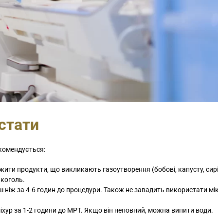
стати
комендується:
ежити продукти, що викликають газоутворення (бобові, капусту, сирі
лкоголь.
ш ніж за 4-6 годин до процедури. Також не завадить використати мі
іхур за 1-2 години до МРТ. Якщо він неповний, можна випити води.