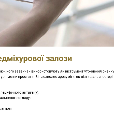
Так склалося, що 
минулому році д
відвідати цю кліні
Діагноз був дуже..
дміхурової залози
ок», його зазвичай використовують як інструмент уточнення ризику
урні зміни простати. Він дозволяє зрозуміти, як діяти далі: спостері
пецифічного антигену);
пальцевого огляду;
агнозі.