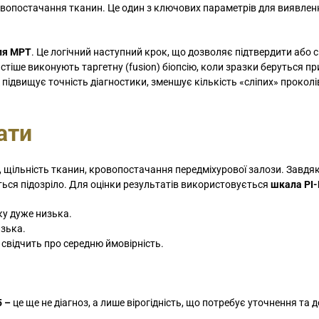
вопостачання тканин. Це один з ключових параметрів для виявлен
сля МРТ
. Це логічний наступний крок, що дозволяє підтвердити або 
астіше виконують таргетну (fusion) біопсію, коли зразки беруться п
ід підвищує точність діагностики, зменшує кількість «сліпих» проколі
ати
 щільність тканин, кровопостачання передміхурової залози. Завдя
ться підозріло. Для оцінки результатів використовується
шкала
PI
ку дуже низька.
изька.
 свідчить про середню ймовірність.
5 –
це ще не діагноз, а лише вірогідність, що потребує уточнення та 