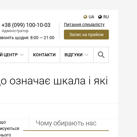
UA
RU
+38 (099) 100-10-03
Питання спеціалісту
Адміністратор
Запис на прийом
воніть щодня: 8:00 — 21:00
Й ЦЕНТР
КОНТАКТИ
ВІДГУКИ
о означає шкала і які
Чому обирають нас
 що
описуються
 нього