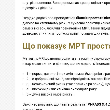
внутрішньовенно. Вона допомагає краще оцінити кро
підозрілих ділянок.
Нерідко додатково проводиться
біопсія простати пі
діагноз на клітинному рівні. У сучасній практиці найч
саме з тих зон, які були позначені на МРТ. Такий підх
дозволяє уникнути пропуску клінічно значущих змін.
Що показує МРТ прост
Метод mpMRI дозволяє оцінити анатомічну структуру,
лікар може виявити ділянки, що виглядають і поводя
1 – норма, патологічних змін немає, ймовірність ра
2 – є доброякісні зміни, але вірогідність онкології н
3 – невизначений ризик (так звана «сіра зона»), що
4 – високий ризик клінічно значущого раку.
5 – дуже висока ймовірність.
Важливо розуміти, що навіть результат
PI-RADS 3, 4 ,
діагностики.