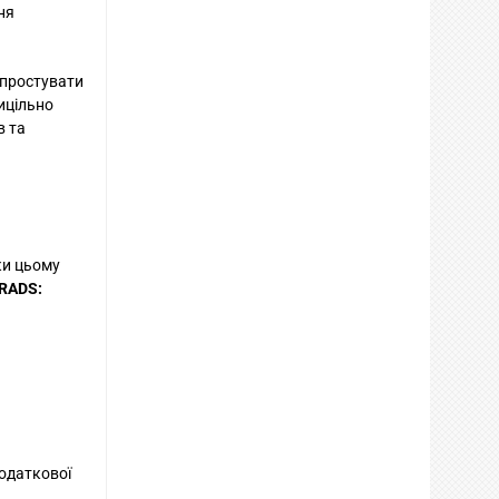
ня
спростувати
рицільно
в та
ки цьому
-RADS:
додаткової