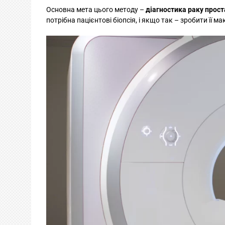
Основна мета цього методу –
діагностика раку прост
потрібна пацієнтові біопсія, і якщо так – зробити її 