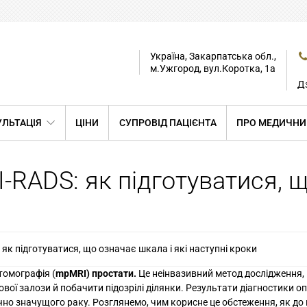
Україна, Закарпатська обл.,
м.Ужгород, вул.Коротка, 1а
Дз
ЛЬТАЦІЯ
ЦІНИ
СУПРОВІД ПАЦІЄНТА
ПРО МЕДИЧНИ
-RADS: як підготуватися, щ
як підготуватися, що означає шкала і які наступні кроки
томографія (
mpMRI) простати.
Це неінвазивний метод дослідження,
ової залози й побачити підозрілі ділянки. Результати діагностики 
ічно значущого раку. Розглянемо, чим корисне це обстеження, як до