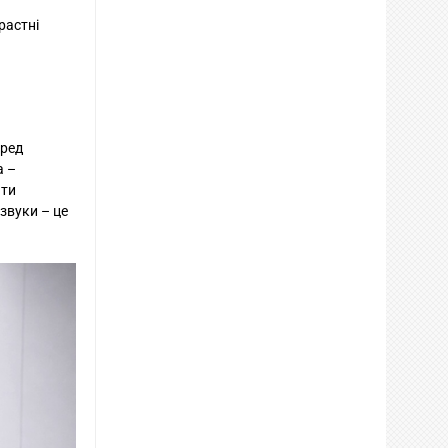
растні
еред
а –
ати
звуки – це