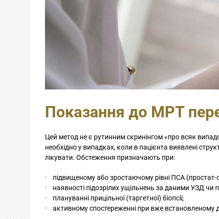
Показання до МРТ пере
Цей метод не є рутинним скринінгом «про всяк випад
необхідно у випадках, коли в пацієнта виявлені структ
лікувати. Обстеження призначають при:
підвищеному або зростаючому рівні ПСА (простат-с
наявності підозрілих ущільнень за даними УЗД чи 
плануванні прицільної (таргетної) біопсії;
активному спостереженні при вже встановленому ді