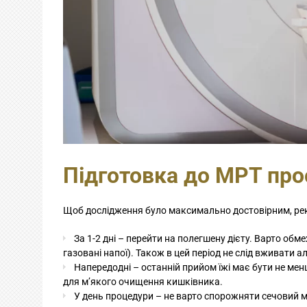
Підготовка до МРТ про
Щоб дослідження було максимально достовірним, ре
За 1-2 дні – перейти на полегшену дієту. Варто обм
газовані напої). Також в цей період не слід вживати а
Напередодні – останній прийом їжі має бути не мен
для м’якого очищення кишківника.
У день процедури – не варто спорожняти сечовий м