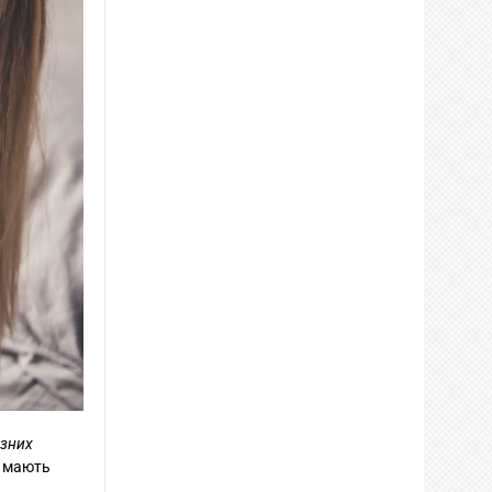
озних
е мають