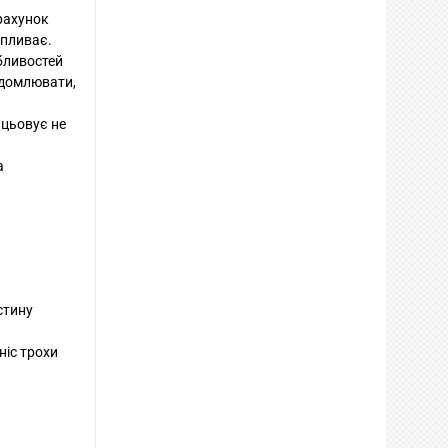
рахунок
впливає.
обливостей
відомлювати,
ацьовує не
а
стину
ніс трохи