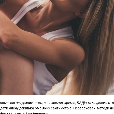
опомогою вакуумних помп, спеціальних кремів, БАДів та медикамент
 додати члену декілька омріяних сантиметрів. Перераховані методи н
ефективними, а й шкідливими.