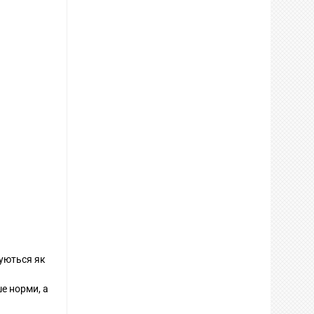
вуються як
е норми, а