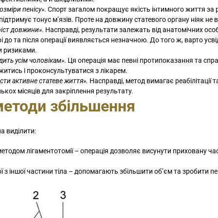
озміри пенісу»
. Спорт загалом покращує якість інтимного життя за 
 підтримує тонус м’язів. Проте на довжину статевого органу ніяк не 
ріст довжини»
. Насправді, результати залежать від анатомічних ос
і до та після операції виявляється незначною. До того ж, варто ус
и ризиками.
дить усім чоловікам»
. Ця операція має певні протипоказання та спр
ежитись і проконсультуватися з лікарем.
ести активне статеве життя».
Насправді, метод вимагає реабілітації т
ькох місяців для закріплення результату.
методи збільшення
а виділити:
 методом лігаментотомії – операція дозволяє висунути приховану ча
ої з іншої частини тіла – допомагають збільшити об’єм та зробити пе