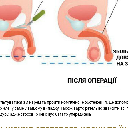
льтуватися з лікарем та пройти комплексне обстеження. Це допом
го члену саме у вашому випадку. Також варто ретельно зважити всі 
уру, адже стосовно неї існує багато упереджень.