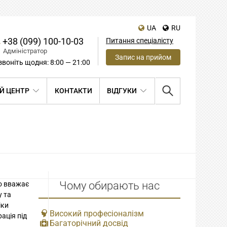
UA
RU
+38 (099) 100-10-03
Питання спеціалісту
Адміністратор
Запис на прийом
воніть щодня: 8:00 — 21:00
Й ЦЕНТР
КОНТАКТИ
ВІДГУКИ
Чому обирають нас
то вважає
у та
іки
Високий професіоналізм
ація під
Багаторічний досвід