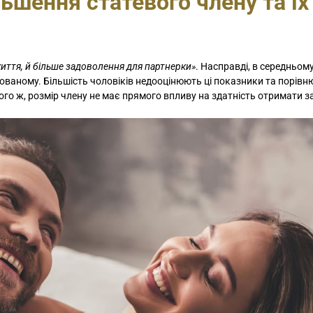
ьшення статевого члену та їх
життя, й більше задоволення для партнерки»
. Насправді, в середньо
гованому. Більшість чоловіків недооцінюють ці показники та порівн
ого ж, розмір члену не має прямого впливу на здатність отримати 