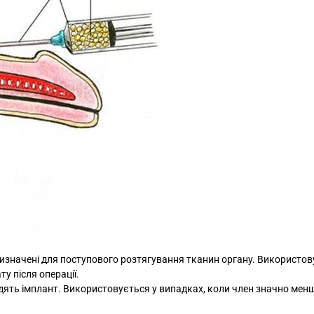
призначені для поступового розтягування тканин органу. Використо
у після операції.
одять імплант. Використовується у випадках, коли член значно менш