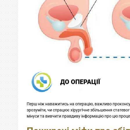
Перш ніж наважитись на операцію, важливо проконсу
зрозуміти, чи спрацює хірургічне збільшення статево
мінуси та вивчити правдиву інформацію про цю процед