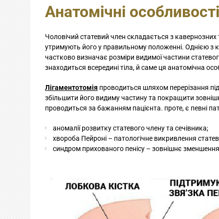
Анатомічні особливості
Чоловічий статевий член складається з кавернозних та
утримують його у правильному положенні. Однією з клю
частково визначає розміри видимої частини статевого
знаходиться всередині тіла, й саме ця анатомічна ос
Лігаментотомія
проводиться шляхом перерізання підв
збільшити його видиму частину та покращити зовнішні
проводиться за бажанням пацієнта. проте, є певні па
аномалії розвитку статевого члену та сечівника;
хвороба Пейроні – патологічне викривлення статев
синдром прихованого пенісу – зовнішнє зменшення