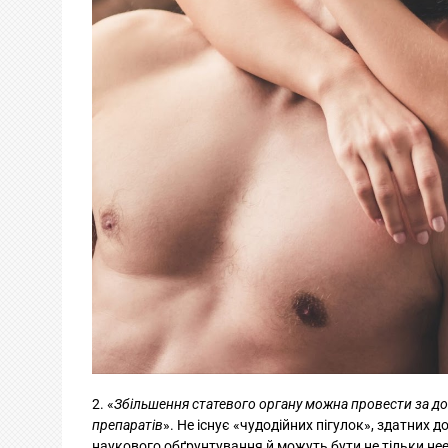
«
Збільшення статевого органу можна провести за д
препаратів
». Не існує «чудодійних пігулок», здатних
наукового обґрунтування й можуть бути не тільки не