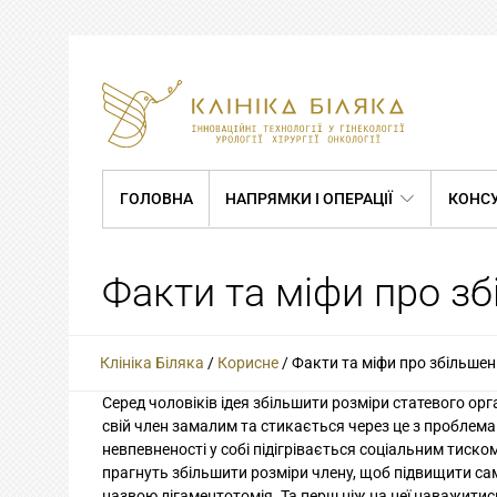
ГОЛОВНА
НАПРЯМКИ І ОПЕРАЦІЇ
КОНСУ
Факти та міфи про з
Клініка Біляка
/
Корисне
/
Факти та міфи про збільшен
Серед чоловіків ідея збільшити розміри статевого ор
свій член замалим та стикається через це з проблема
невпевненості у собі підігрівається соціальним тиско
прагнуть збільшити розміри члену, щоб підвищити сам
назвою лігаментотомія. Та перш ніж на неї наважитись