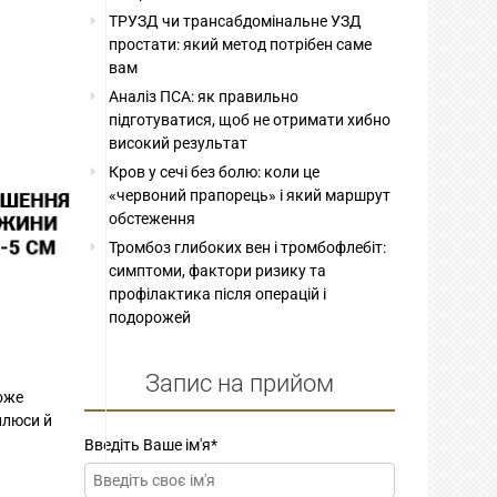
ТРУЗД чи трансабдомінальне УЗД
простати: який метод потрібен саме
вам
Аналіз ПСА: як правильно
підготуватися, щоб не отримати хибно
високий результат
Кров у сечі без болю: коли це
«червоний прапорець» і який маршрут
обстеження
Тромбоз глибоких вен і тромбофлебіт:
симптоми, фактори ризику та
профілактика після операцій і
подорожей
Запис на прийом
оже
плюси й
Введіть Ваше ім'я
*