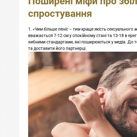
Поширені міфи про збіл
спростування
«Чим більше пеніс – тим краще якість сексуального 
вважається 7-12 см у спокійному стані та 13-18 в ере
хибними стандартами, які поширюються у медіа. До т
та доставити його партнерці.