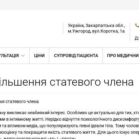
Україна, Закарпатська обл.,
м.Ужгород, вул.Коротка, 1а
Дз
ЛЬТАЦІЯ
ЦІНИ
СУПРОВІД ПАЦІЄНТА
ПРО МЕДИЧНИ
більшення статевого члена
ня статевого члена
гану викликає неабиякий інтерес. Особливо це актуально для тих, х
ми в інтимному житті. Нерідко відчуття психологічного дискомфорт
м та впливом медіа, що популяризують певні ідеали тіла. Тому чолов
ооцінку та покращити якість статевого життя. Для цього існує опер
, варто розглянути всі «за» і «проти».