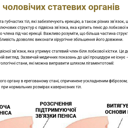
 чоловічих статевих органів
Так склалося, що 
минулому році д
 губчастих тіл, які забезпечують ерекцію, а також різних зв’язок, 
відвідати цю кліні
чових структур є підвісна зв’язка, яка кріпить пеніс до лобкової 
Діагноз був дуже..
 члена під час ерекції. Важливо розуміти, що більша частина струк
обливість дозволяє виконати хірургічне збільшення його довжини.
існої зв’язки, яка утримує статевий член біля лобкової кістки. Це 
й вигляд. Зазвичай медичних показань до цієї процедури не існує 
тологічні стани, які можна виправити шляхом лігаментотомії:
ого органу в ерегованому стані, спричинене ускладненим фіброзом;
 при нормальних розмірах кавернозних тіл.