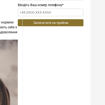
Введіть Ваш номер телефону
*
му нормою
юють себе з
задоволення