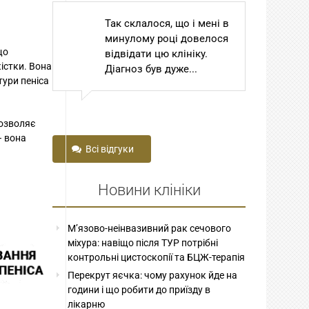
і мені в
Шановний Степан
Ш
овелося
Томович та Степан
То
що
ку.
Степанович! Сам
С
кістки. Вона
.
Господь Бог привів мене
В
тури пеніса
до вас з далекої...
пр
зо
дозволяє
– вона
Всі відгуки
Новини клініки
М’язово-неінвазивний рак сечового
міхура: навіщо після ТУР потрібні
контрольні цистоскопії та БЦЖ-терапія
Перекрут яєчка: чому рахунок йде на
години і що робити до приїзду в
лікарню