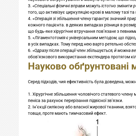
«Спеціальні фізичні вправи можуть істотно змінити р
того, що активізує циркуляцію крові в малому тазі та
«
Операція зі збільшення члену гарантує значний при
кожного пацієнта. в деяких випадках різниця в розмір
що будь-яке хірургічне втручання пов’язане з певним
«
Лігаментотомія є універсальним методом, що підхо
в усіх випадках. Тому перед нею варто ретельно обст
«Одразу після операції член збільшується, й можна в
обов’язкового використання екстендера протягом кіл
Науково обґрунтовані 
Серед підходів, чия ефективність була доведена, можн
Хірургічне збільшення чоловічого статевого члену
пеніса за рахунок перерізання підвісної зв’язки.
Ін’єкції силікону або власної жирової тканини, взят
товще, проте мають тимчасовий ефект.