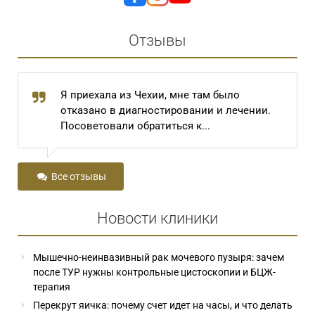
Отзывы
иехала из Чехии, мне там было
В автобус
зано в диагностировании и лечении.
разговор д
ветовали обратиться к...
чуть не пла
Все отзывы
Новости клиники
Мышечно-неинвазивный рак мочевого пузыря: зачем
после ТУР нужны контрольные цистоскопии и БЦЖ-
терапия
Перекрут яичка: почему счет идет на часы, и что делать