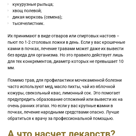
кукурузные рыльца;
хвощ полевой;
дикая морковь (семена);
тысячелистник.
Их принимают в виде отваров или спиртовых настоев –
пьют по 1-2 столовых ложки в день. Если у вас крошечные
камни в почках, лечение травами может даже их вывести
без вреда для организма. Но это правило действует лишь
для тех конкрементов, диаметр которых не превышает 10
мм.
Помимо трав, для профилактики мочекаменной болезни
часто используют мед, масло пихты, чай из яблочной
кожуры, свекольный квас, лимонный сок. Это помогает
предупредить образование отложений или вывести их на
очень ранних этапах. Но если у вас крупные
к
амни в
почках, лечение народными средствами опасно. Лучше
обратиться к врачу за профессиональной помощью.
А что насчет лекарств?