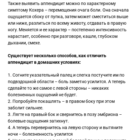
Также выявить аппендицит можно по характерному
симптому Кохера – перемещения очага боли. Она сначала
ощущается сбоку от пупка, затем может сместиться выше
или ниже, разлиться по всему животу, отдавать в правую
ногу. Меняется и ее характер – постепенно интенсивность
нарастает, особенно при разговоре, кашле, глубоком
дыхании, смехе.
Существует несколько способов, как отличить
аппендицит в домашних условиях:
Согните указательный палец и слегка постучите им по
подвздошной области – боль заметно усилится. А теперь
сделайте то же самое с левой стороны – никаких
болезненных ощущений не будет.
Попробуйте покашлять – в правом боку при этом
заболит сильнее.
Лягте на правый бок и свернитесь в позу эмбриона –
болевые ощущения затихнут.
А теперь перевернитесь на левую сторону и вытяните
ночи – болезненность усилится