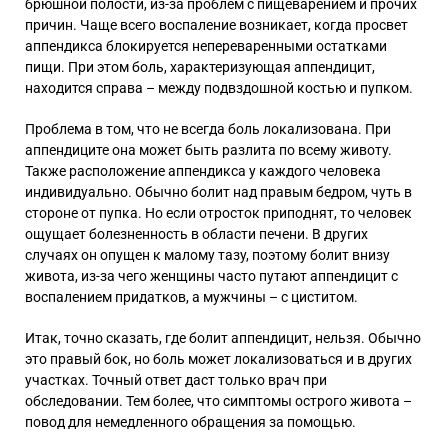
брюшной полости, из-за проблем с пищеварением и прочих
причин. Чаще всего воспаление возникает, когда просвет
аппендикса блокируется непереваренными остатками
пищи. При этом боль, характеризующая аппендицит,
находится справа – между подвздошной костью и пупком.
Проблема в том, что не всегда боль локализована. При
аппендиците она может быть разлита по всему животу.
Также расположение аппендикса у каждого человека
индивидуально. Обычно болит над правым бедром, чуть в
стороне от пупка. Но если отросток приподнят, то человек
ощущает болезненность в области печени. В других
случаях он опущен к малому тазу, поэтому болит внизу
живота, из-за чего женщины часто путают аппендицит с
воспалением придатков, а мужчины – с циститом.
Итак, точно сказать, где болит аппендицит, нельзя. Обычно
это правый бок, но боль может локализоваться и в других
участках. Точный ответ даст только врач при
обследовании. Тем более, что симптомы острого живота –
повод для немедленного обращения за помощью.