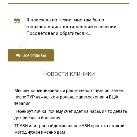
там было
В автобусе случайно услышала
ии и лечении.
разговор двух пожилых женщин.
..
чуть не плача, говорила: « И...
Все отзывы
Новости клиники
Мышечно-неинвазивный рак мочевого пузыря: зачем
после ТУР нужны контрольные цистоскопии и БЦЖ-
терапия
Перекрут яичка: почему счет идет на часы, и что делать
до приезда в больницу
ТРУЗИ или трансабдоминальное УЗИ простаты: какой
метод нужен именно вам