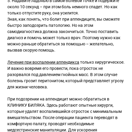
Надавите ладонью в самой болевой точке и подержите
около 10 секунд – при этом боль немного спадет. Но как
только отпустите руку, она усилится.
Зная,
как понять, что болит при аппендиците
, вы сможете
быстро заподозрить патологию. Но на этом
самодиагностика должна закончиться. Точно поставить
диагноз и помочь может только врач. Поэтому нужно как
можно раньше обратиться за помощью – желательно,
вызвав скорую помощь.
Лечение при воспалении аппендикса
только хирургическое.
И важно вовремя его провести, пока отросток не
разорвался под давлением гнойных масс. В этом случае
болезнь грозит перитонитом, который представляет угрозу
для жизни человека.
При подозрении на аппендицит можно обратиться в
КЛИНИКУ БИЛЯКА. Здесь работают опытные хирурги,
которые удалят воспалившийся отросток с минимальным
вмешательством. После операции пациента переводят в
комфортную палату, проводят необходимые
медсестринские манипуляции. Для ускорения