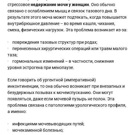
стрессовое
недержание мочи у женщин
. Оно обычно
связано с ослаблением мышц и связок тазового дна. В
результате этого моча может подтекать, когда повышается
внутрибрюшное давление – во время кашля, чихания,
смеха, физических нагрузок. Эта проблема возникает из-за:
повреждения тазовых структур при родах;
перенесенных хирургических операций или травм малого
таза;
гормональных изменений – в частности, снижения
уровня эстрогена при менопаузе.
Если говорить об ургентной (императивной)
инконтиненции, то она обычно возникает при внезапных и
безудержных позывах к мочеиспусканию. Они могут
появляться, даже если мочевой пузырь не полон. Эта
проблема связана с патологиями урологического профиля,
а именно:
инфекциями мочевыводящих путей;
мочекаменной болезнью;