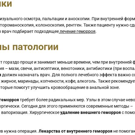
ики
зуального осмотра, пальпации и аноскопии. При внутренней форм
тороманоскопия, колоноскопия, рентген. Также пациенту нужно сд
я врач подбирает подходящее
лечение геморроя
.
мы патологии
т гораздо проще и занимает меньше времени, чем при внутренней 
 – мази, свечи, антисептики, венотоники, антибиотики (при воспа
я
должен назначать врач. Для полного лечебного эффекта важно 
 жирное, маринады, копчености, кофе, алкоголь. Также рекомендуе
которые помогут улучшить кровообращение в анальной зоне.
 геморроя
требует более радикальных мер. Узлы в этом случае не
ургически. Сегодня для этого применяются современные методы –
я вапоризация. Хирургическое
удаление внешнего геморроя
с пом
ев нужна операция.
Лекарства от внутреннего геморроя
не помога