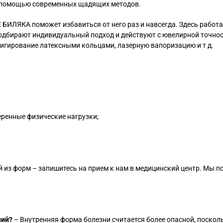
с помощью современных щадящих методов.
БИЛЯКА поможет избавиться от него раз и навсегда. Здесь работ
одбирают индивидуальный подход и действуют с ювелирной точно
 лигирование латексными кольцами, лазерную вапоризацию и т д.
еренные физические нагрузки;
й из форм – запишитесь на прием к нам в медицинский центр. Мы п
ний?
– Внутренняя форма болезни считается более опасной, поскол