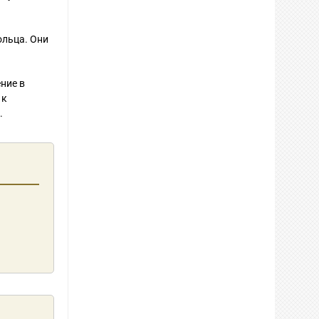
ольца. Они
ние в
 к
.