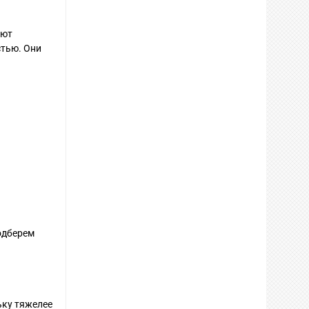
ают
стью. Они
одберем
ьку тяжелее