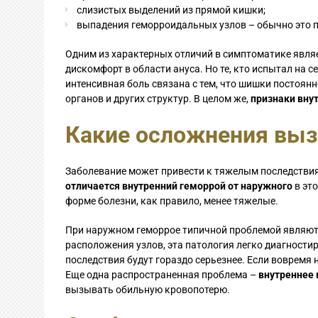
слизистых выделений из прямой кишки;
выпадения геморроидальных узлов – обычно это п
Одним из характерных отличий в симптоматике являе
дискомфорт в области ануса. Но те, кто испытал на с
интенсивная боль связана с тем, что шишки постоян
органов и других структур. В целом же,
признаки вну
Какие осложнения вы
Заболевание может привести к тяжелым последстви
отличается внутренний геморрой от наружного
в это
форме болезни, как правило, менее тяжелые.
При наружном геморрое типичной проблемой являютс
расположения узлов, эта патология легко диагностиру
последствия будут гораздо серьезнее. Если вовремя 
Еще одна распространенная проблема –
внутреннее 
вызывать обильную кровопотерю.