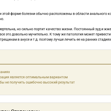
 этой форме болезни обычно расположены в области анального к
но.
мертельна, но сильно портит качество жизни. Постоянный зуд и жже
 все это довольно мучительно. К тому же патология может привести
ещинам в анусе и т д. поэтому лучше лечить ее на ранних стадиях
ваниях
ерация является оптимальным вариантом
обы не получить ошибочно высокий результат