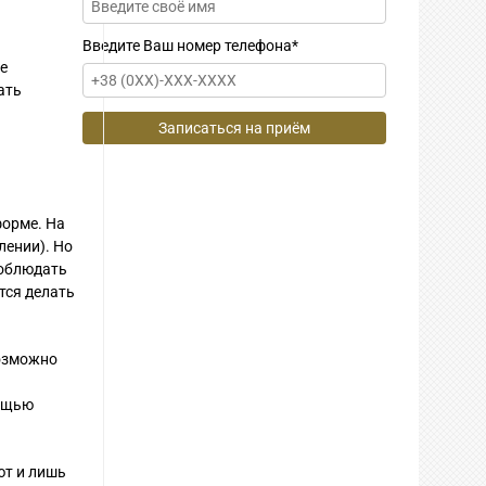
Введите Ваш номер телефона
*
е
ать
форме. На
лении). Но
соблюдать
тся делать
возможно
ощью
ют и лишь