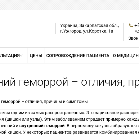
+
Украина, Закарпатская обл.,
г.Ужгород, ул.Коротка, 1а
А
Звон
ЛЬТАЦИЯ
ЦЕНЫ
СОПРОВОЖДЕНИЕ ПАЦИЕНТА
О МЕДИЦИН
ний геморрой – отличия, 
 геморрой – отличия, причины и симптомы
ается одним из самых распространённых. Это варикозное расшире
ия (шишки или узлы). Этим заболеванием страдает примерно кажд
внешний и
внутренний геморрой
. В первом случае узлы образуются 
рямой кишки. У некоторых пациентов развивается комбинированная