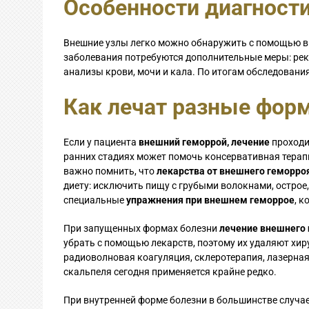
Особенности диагност
Внешние узлы легко можно обнаружить с помощью ви
заболевания потребуются дополнительные меры: рек
анализы крови, мочи и кала. По итогам обследовани
Как лечат разные фор
Если у пациента
внешний геморрой, лечение
проходи
ранних стадиях может помочь консервативная терапия
важно помнить, что
лекарства от внешнего геморро
диету: исключить пищу с грубыми волокнами, острое,
специальные
упражнения при внешнем геморрое
, 
При запущенных формах болезни
лечение внешнего
убрать с помощью лекарств, поэтому их удаляют хир
радиоволновая коагуляция, склеротерапия, лазерна
скальпеля сегодня применяется крайне редко.
При внутренней форме болезни в большинстве случа