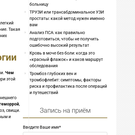
больницу
ТРУЗИ или трансабдоминальное УЗИ
простаты: какой метод нужен именно
 легкий
вам
ние. Такая
Анализ ПСА: как правильно
нних
подготовиться, чтобы не получить
ошибочно высокий результат
Кровь в моче без боли: когда это
огии
«красный флажок» и каков маршрут
обследования
ни.
Чем
Тромбоз глубоких вен и
при этой
тромбофлебит: симптомы, факторы
риска и профилактика после операций
и путешествий
внешнего
 геморрой
,
Запись на приём
оз, свищи.
ным и
Введите Ваше имя
*