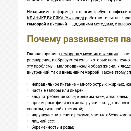
Независимо от формы, патология требует профессио
КЛИНИКЕ БИЛЯКА (Ужгород)
работают опытные врачи
геморрой
и внешний – щадящими методами, с высок
Почему развивается па
Главная причина
геморроя у мужчин и женщин
– заст
расширение, и образуются узлы, которые постепенно
эту проблему – малоподвижный образ жизни. У людей
внутренний, так и
внешний геморрой
. Также этому с
неправильное питание – много острых, жирных, ж
частые запоры или диареи;
злоупотребление кофе, крепким чаем, алкоголем;
чрезмерные физические нагрузки – когда человек 
спортом, тяжелой атлетикой;
нарушение питьевого режима, частые обезвожива
лишний вес;
беременность и роды;