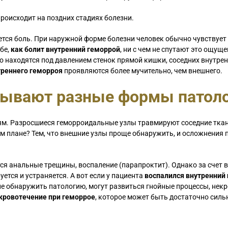
роисходит на поздних стадиях болезни.
тся боль. При наружной форме болезни человек обычно чувствует
ебе,
как болит внутренний геморрой
, ни с чем не спутают это ощуще
но находятся под давлением стенок прямой кишки, соседних внутре
треннего геморроя
проявляются более мучительно, чем внешнего.
зывают разные формы патол
ям. Разросшиеся геморроидальные узлы травмируют соседние тка
м плане? Тем, что внешние узлы проще обнаружить, и осложнения 
я анальные трещины, воспаление (парапроктит). Однако за счет 
ется и устраняется. А вот если у пациента
воспалился внутренний
не обнаружить патологию, могут развиться гнойные процессы, некр
кровотечение при геморрое
, которое может быть достаточно силь